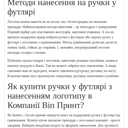
Методи нанесення на ручки у
футлярі
Логотип можна нанести як на чохли, так і безпосередньо на письмове
приладдя. Найпопулярніші методи нанесення – це тамподрук і гравірування.
Перший підійде для пластикових аксесуарів, картонної упаковки. А ось як
преміум-подарунок краще вибрати ручки у футлярах або окрему ручку у
футлярі з логотипом з гравіюванням. Метод гравіювання дозволяє досягти
тонких ліній, стійких до стирання. І, звичайно, вигравіруваний логотип
виглядає солідно і стильно.
Побачити зразки товарів і логотипів, нанесених різними способами, можна в
нашому шоурумі в Києві. Там ви можете забрати своє замовлення. А якщо
самовивіз вам не підходить, можете замовити кур'єрську доставку по місту.
Клієнтам інших міст пропонуємо оперативну доставку поштовими службами.
Як купити ручки у футлярі з
нанесенням логотипу в
Компанії Віп Принт?
Як бачите, є безліч причин звернути увагу на подарункові ручки у футлярі під
гравіювання. Купити оптом письмове приладдя з лого вашої компанії – просте
завдання. Виберіть вподобані моделі та оформіть замовлення. Для зручності