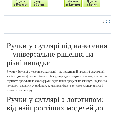
1
2
3
Ручки у футлярі під нанесення
– універсальне рішення на
різні випадки
Ручки у футлярі з логотипом компанії – це практичний презент і рекламний
засіб в одному флаконі. З одного боку, ви радуєте людину увагою, з іншого –
сприяєте просуванню своєї фірми, адже такий предмет не закинуть на дальню
полицю з марними сувенірами, а, навпаки, будуть активно користуватися і
тримати в полі зору.
Ручки у футлярі з логотипом:
від найпростіших моделей до