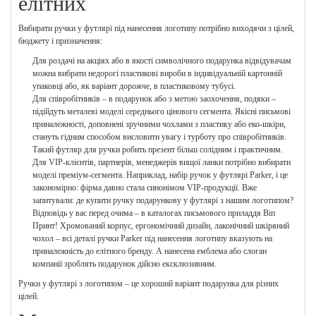
елітних
Вибирати ручки у футлярі під нанесення логотипу потрібно виходячи з цілей,
бюджету і призначення:
Для роздачі на акціях або в якості символічного подарунка відвідувачам
можна вибрати недорогі пластикові вироби в індивідуальній картонній
упаковці або, як варіант дорожче, в пластиковому тубусі.
Для співробітників – в подарунок або з метою заохочення, подяки –
підійдуть металеві моделі середнього цінового сегмента. Якісні письмові
приналежності, доповнені зручними чохлами з пластику або еко-шкіри,
стануть гідним способом висловити увагу і турботу про співробітників.
Такий футляр для ручки робить презент більш солідним і практичним.
Для VIP-клієнтів, партнерів, менеджерів вищої ланки потрібно вибирати
моделі преміум-сегмента. Наприклад, набір ручок у футлярі Parker, і це
закономірно: фірма давно стала синонімом VIP-продукції. Вже
запитували: де купити ручку подарункову у футлярі з нашим логотипом?
Відповідь у вас перед очима – в каталогах письмового приладдя Віп
Принт! Хромований корпус, ергономічний дизайн, лаконічний шкіряний
чохол – всі деталі ручки Parker під нанесення логотипу вказують на
приналежність до елітного бренду. А нанесена емблема або слоган
компанії зроблять подарунок дійсно ексклюзивним.
Ручки у футлярі з логотипом – це хороший варіант подарунка для різних
цілей.