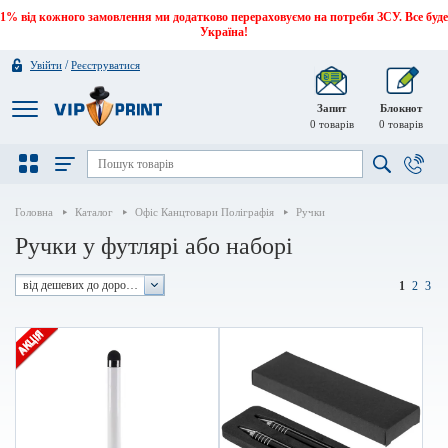
1% від кожного замовлення ми додатково перераховуємо на потреби ЗСУ. Все буде
Україна!
/
Увійти
Реєструватися
Запит
Блокнот
0
товарів
0
товарів
Головна
Каталог
Офіс Канцтовари Поліграфія
Ручки
Ручки у футлярі або наборі
від дешевих до дорогих
1
2
3