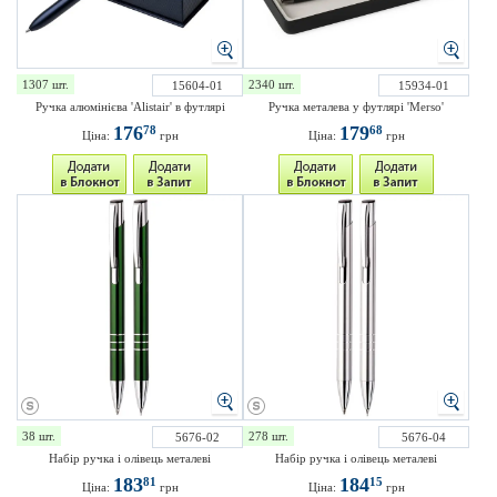
1307 шт.
2340 шт.
15604-01
15934-01
Ручка алюмінієва 'Alistair' в футлярі
Ручка металева у футлярі 'Merso'
176
179
78
68
Ціна:
грн
Ціна:
грн
38 шт.
278 шт.
5676-02
5676-04
Набір ручка і олівець металеві
Набір ручка і олівець металеві
183
184
81
15
Ціна:
грн
Ціна:
грн