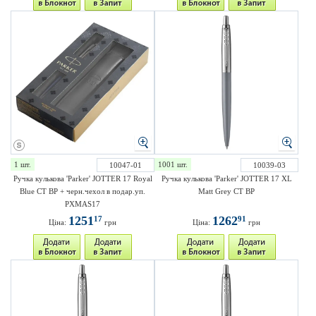
1 шт.
1001 шт.
10047-01
10039-03
Ручка кулькова 'Parker' JOTTER 17 Royal
Ручка кулькова 'Parker' JOTTER 17 XL
Blue CT BP + черн.чехол в подар.уп.
Matt Grey CT BP
PXMAS17
1251
1262
17
91
Ціна:
грн
Ціна:
грн