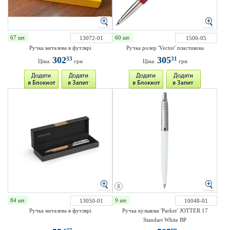
67 шт.
60 шт.
13072-01
1500-05
Ручка металева в футлярі
Ручка ролер 'Vector' пластикова
302
305
33
31
Ціна:
грн
Ціна:
грн
84 шт.
9 шт.
13050-01
10048-01
Ручка металева в футлярі
Ручка кулькова 'Parker' JOTTER 17
Standart White BP