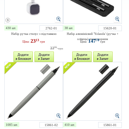
430 шт.
38 шт.
2762-01
15620-01
Набір ручка стилус з підставкою
Набір алюмінієвий 'Yolanda' (ручка +
олівець) пише чорним
23
147
13
70
Ціна:
грн
Ціна:
грн
05
33
грн
1085 шт.
410 шт.
15861-02
15861-01