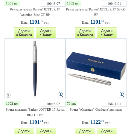
1001 шт.
1002 шт.
10046-07
10040-01
Ручка кулькова 'Parker' JOTTER 17
Ручка кулькова 'Parker' JOTTER 17 SS GT
Waterloo Blue CT BP
BP
1101
1101
55
60
Ціна:
грн
Ціна:
грн
1002 шт.
70 шт.
10046-02
15621-01
Ручка кулькова 'Parker' JOTTER 17 Royal
Ручка 'Waterman' 'Graduate' кнопкова
Blue CT BP
1101
1122
71
09
Ціна:
грн
Ціна:
грн