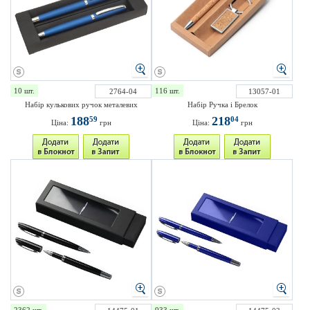
10 шт.
116 шт.
2764-04
13057-01
Набір кулькових ручок металевих
Набір Ручка і Брелок
188
218
59
04
Ціна:
грн
Ціна:
грн