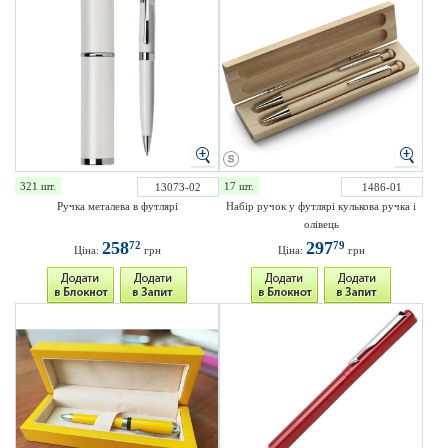
321 шт.
17 шт.
13073-02
1486-01
Ручка металева в футлярі
Набір ручок у футлярі кулькова ручка і
олівець
258
297
72
79
Ціна:
грн
Ціна:
грн