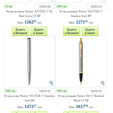
25 шт.
1001 шт.
10039-04
10025-01
Ручка кулькова 'Parker' JOTTER 17 XL
Ручка кулькова 'Parker' VECTOR 17
Matt Green CT BP
Stainless Steel BP
1262
1271
91
41
Ціна:
грн
Ціна:
грн
1001 шт.
1001 шт.
10024-01
10018-01
Ручка ролер 'Parker' VECTOR 17 Stainless
Ручка кулькова 'Parker' IM 17 Brushed
Steel RB
Metal GT BP
1472
1617
27
50
Ціна:
грн
Ціна:
грн