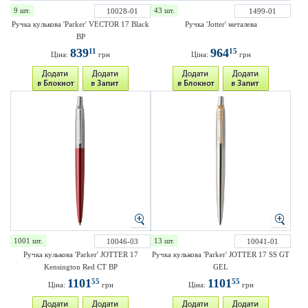
9 шт.
43 шт.
10028-01
1499-01
Ручка кулькова 'Parker' VECTOR 17 Black
Ручка 'Jotter' металева
BP
839
964
11
15
Ціна:
грн
Ціна:
грн
1001 шт.
13 шт.
10046-03
10041-01
Ручка кулькова 'Parker' JOTTER 17
Ручка кулькова 'Parker' JOTTER 17 SS GT
Kensington Red CT BP
GEL
1101
1101
55
55
Ціна:
грн
Ціна:
грн