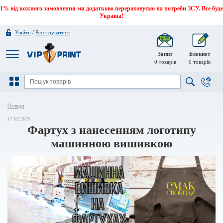
1% від кожного замовлення ми додатково перераховуємо на потреби ЗСУ. Все буде
Україна!
/
Увійти
Реєструватися
Запит
Блокнот
0
товарів
0
товарів
Огляди
17.02.2025
Фартух з нанесенням логотипу
машинною вишивкою