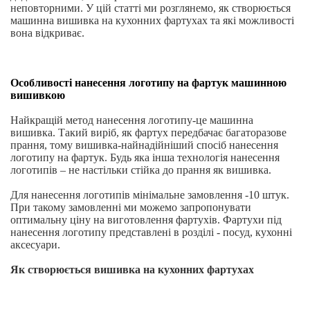
неповторними. У цій статті ми розглянемо, як створюється
машинна вишивка на кухонних фартухах та які можливості
вона відкриває.
Особливості нанесення логотипу на фартук машинною
вишивкою
Найкращій метод нанесення логотипу-це машинна
вишивка. Такий виріб, як фартух передбачає багаторазове
прання, тому вишивка-найнадійніший спосіб нанесення
логотипу на фартук. Будь яка інша технологія нанесення
логотипів – не настільки стійка до прання як вишивка.
Для нанесення логотипів мінімальне замовлення -10 штук.
При такому замовленні ми можемо запропонувати
оптимальну ціну на виготовлення фартухів. Фартухи під
нанесення логотипу представлені в розділі - посуд, кухонні
аксесуари.
Як створюється вишивка на кухонних фартухах