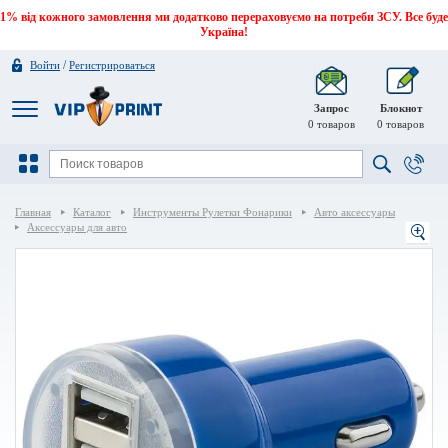
1% від кожного замовлення ми додатково перераховуємо на потреби ЗСУ. Все буде
Україна!
/
Войти
Регистрироваться
Запрос
Блокнот
0
товаров
0
товаров
Главная
Каталог
Инструменты Рулетки Фонарики
Авто аксессуары
Аксессуары для авто