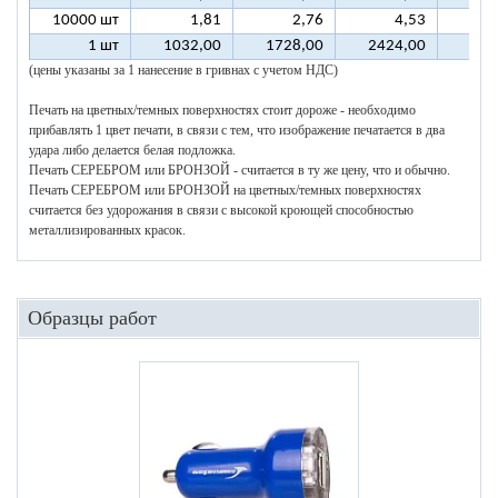
10000 шт
1,81
2,76
4,53
1 шт
1032,00
1728,00
2424,00
312
(цены указаны за 1 нанесение в гривнах с учетом НДС)
Печать на цветных/темных поверхностях стоит дороже - необходимо
прибавлять 1 цвет печати, в связи с тем, что изображение печатается в два
удара либо делается белая подложка.
Печать СЕРЕБРОМ или БРОНЗОЙ - считается в ту же цену, что и обычно.
Печать СЕРЕБРОМ или БРОНЗОЙ на цветных/темных поверхностях
считается без удорожания в связи с высокой кроющей способностью
металлизированных красок.
Образцы работ