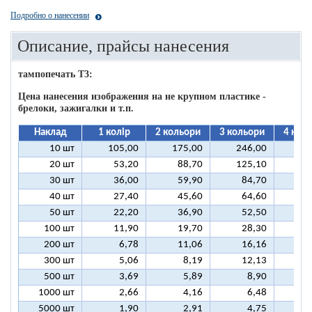
Подробно о нанесении
Описание, прайсы нанесения
тампопечать T3:
Цена нанесения изображения на не крупном пластике -
брелоки, зажигалки и т.п.
Наклад
1 колір
2 кольори
3 кольори
4 кол
10 шт
105,00
175,00
246,00
31
20 шт
53,20
88,70
125,10
16
30 шт
36,00
59,90
84,70
10
40 шт
27,40
45,60
64,60
8
50 шт
22,20
36,90
52,50
6
100 шт
11,90
19,70
28,30
3
200 шт
6,78
11,06
16,16
2
300 шт
5,06
8,19
12,13
1
500 шт
3,69
5,89
8,90
1
1000 шт
2,66
4,16
6,48
5000 шт
1,90
2,91
4,75