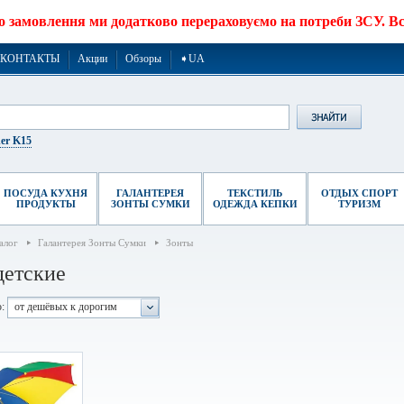
о замовлення ми додатково перераховуємо на потреби ЗСУ. Все
КОНТАКТЫ
Акции
Обзоры
➧UA
er K15
ПОСУДА КУХНЯ
ГАЛАНТЕРЕЯ
ТЕКСТИЛЬ
ОТДЫХ СПОРТ
ПРОДУКТЫ
ЗОНТЫ СУМКИ
ОДЕЖДА КЕПКИ
ТУРИЗМ
алог
Галантерея Зонты Сумки
Зонты
детские
:
от дешёвых к дорогим