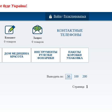
 буде Україна!
Войти
/
Регистрироваться
КОНТАКТНЫЕ
ТЕЛЕФОНЫ
Блокнот
Запрос
0
товаров
0
товаров
ИНСТРУМЕНТЫ
ПАКЕТЫ
ДОМ МЕДИЦИНА
РУЛЕТКИ
КОРОБКИ
КРАСОТА
ФОНАРИКИ
УПАКОВКА
Выводить по:
50
100
200
1
Страница