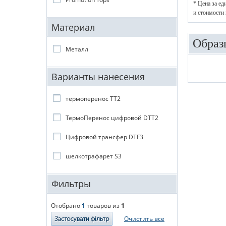
* Цена за ед
и стоимости 
Материал
Образ
Металл
Варианты нанесения
термоперенос ТТ2
ТермоПеренос цифровой DTT2
Цифровой трансфер DTF3
шелкотрафарет S3
Фильтры
Отобрано
1
товаров из
1
Очистить все