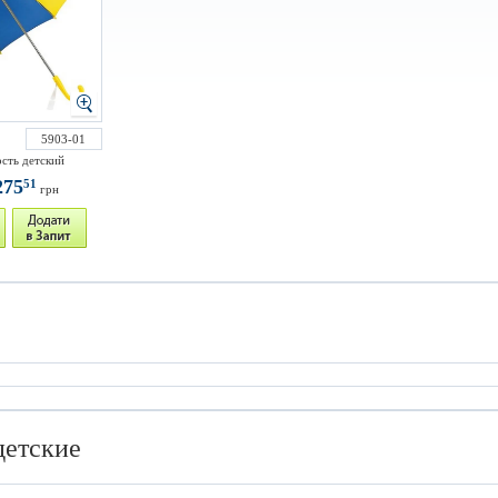
5903-01
ость детский
275
51
грн
детские