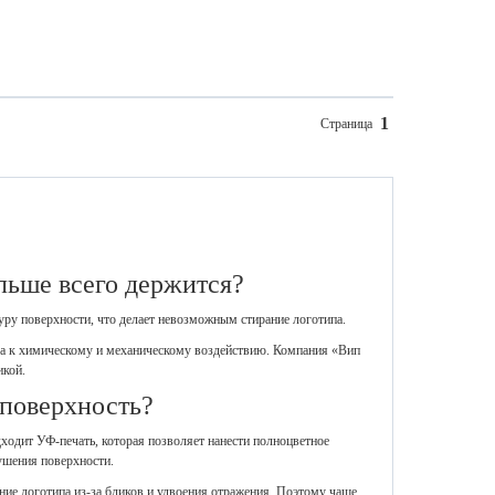
1
Страница
льше всего держится?
уру поверхности, что делает невозможным стирание логотипа.
ива к химическому и механическому воздействию. Компания «Вип
икой.
 поверхность?
дходит УФ-печать, которая позволяет нанести полноцветное
ушения поверхности.
ние логотипа из-за бликов и удвоения отражения. Поэтому чаще