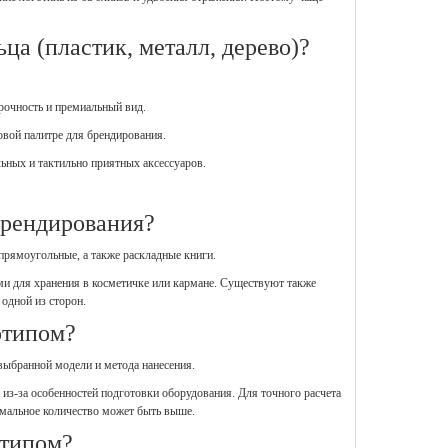
ца (пластик, металл, дерево)?
очность и премиальный вид.
овой палитре для брендирования.
ьных и тактильно приятных аксессуаров.
брендирования?
прямоугольные, а также раскладные книги.
ыми для хранения в косметичке или кармане. Существуют также
 одной из сторон.
отипом?
 выбранной модели и метода нанесения.
 из-за особенностей подготовки оборудования. Для точного расчета
имальное количество может быть выше.
отипом?