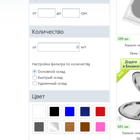
от
до
грн
Количество
599 шт.
Зеркало с
шт.
от
Цена:
Настройка фильтра по количеству
Основной склад
Быстрый склад
Удаленный склад
Цвет
681 шт.
Зеркало скл
'Af