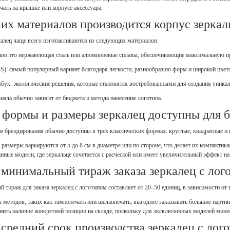
ать на крышке или корпусе аксессуара.
их материалов производится корпус зеркаль
калец чаще всего изготавливаются из следующих материалов:
но это нержавеющая сталь или алюминиевые сплавы, обеспечивающие максимальную пр
S): самый популярный вариант благодаря легкости, разнообразию форм и широкой цвет
мбук: экологические решения, которые становятся востребованными для создания уникал
иала обычно зависит от бюджета и метода нанесения логотипа.
 формы и размеры зеркалец доступны для 
ля брендирования обычно доступны в трех классических формах: круглые, квадратные и 
 размеры варьируются от 5 до 8 см в диаметре или по стороне, что делает их компактн
ные модели, где зеркальце сочетается с расческой или имеет увеличительный эффект на
 минимальный тираж заказа зеркалец с лог
тираж для заказа зеркалец с логотипом составляет от 20–50 единиц, в зависимости от
методов, таких как тампопечать или шелкопечать, выгоднее заказывать большие партии
чнить наличие конкретной позиции на складе, поскольку для эксклюзивных моделей мин
 средний срок производства зеркалец с лог