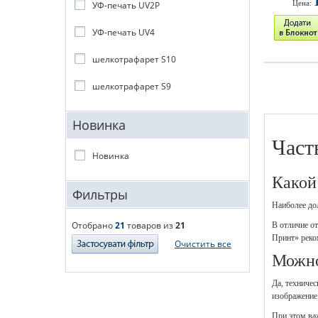
Цена:
УФ-печать UV2P
УФ-печать UV4
шелкотрафарет S10
шелкотрафарет S9
Новинка
Част
Новинка
Какой
Фильтры
Наиболее до
Отобрано
21
товаров из
21
В отличие о
Принт» реко
Очистить все
Можно
Да, техничес
изображение
При этом ва