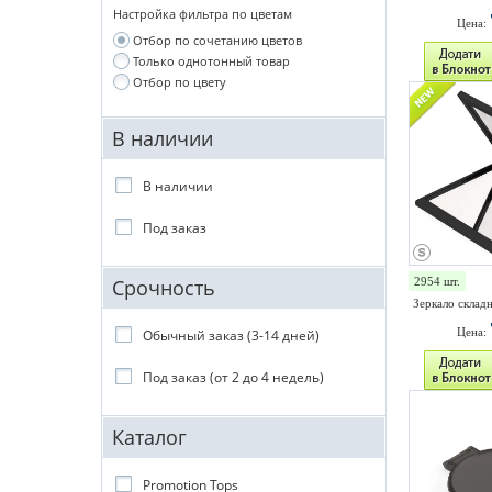
Настройка фильтра по цветам
Цена:
Отбор по сочетанию цветов
Только однотонный товар
Отбор по цвету
В наличии
В наличии
Под заказ
Срочность
2954 шт.
Зеркало складно
Цена:
Обычный заказ (3-14 дней)
Под заказ (от 2 до 4 недель)
Каталог
Promotion Tops