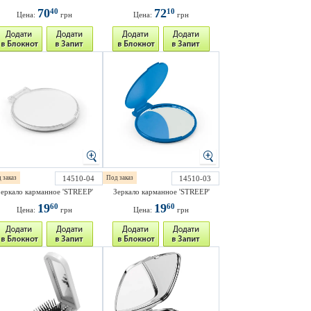
70
72
40
10
Цена:
грн
Цена:
грн
 заказ
14510-04
Под заказ
14510-03
еркало карманное 'STREEP'
Зеркало карманное 'STREEP'
19
19
60
60
Цена:
грн
Цена:
грн