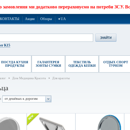
о замовлення ми додатково перераховуємо на потреби ЗСУ. Все
КОНТАКТЫ
Акции
Обзоры
➧UA
er K15
ПОСУДА КУХНЯ
ГАЛАНТЕРЕЯ
ТЕКСТИЛЬ
ОТДЫХ СПОРТ
ПРОДУКТЫ
ЗОНТЫ СУМКИ
ОДЕЖДА КЕПКИ
ТУРИЗМ
алог
Дом Медицина Красота
Для красоты
ьца
:
от дешёвых к дорогим