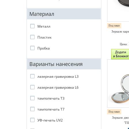
Материал
Металл
Под заказ
Зеркало кар
Пластик
Цена:
Пробка
Варианты нанесения
лазерная гравировка L3
лазерная гравировка L6
тампопечать T3
тампопечать T7
Под заказ
Зеркало дво
УФ-печать UV2
'TI