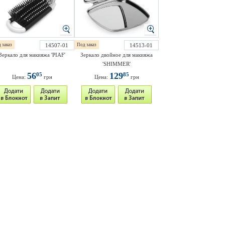
 заказ
14507-01
Под заказ
14513-01
Зеркало для макияжа 'PIAF'
Зеркало двойное для макияжа
'SHIMMER'
56
129
05
85
Цена:
грн
Цена:
грн