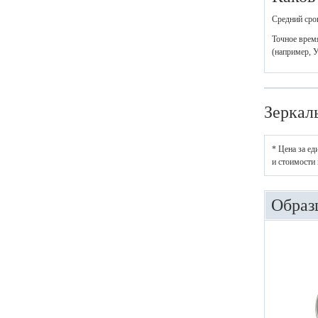
Средний срок
Точное время
(например, У
Зеркал
* Цена за ед
и стоимости 
Образ