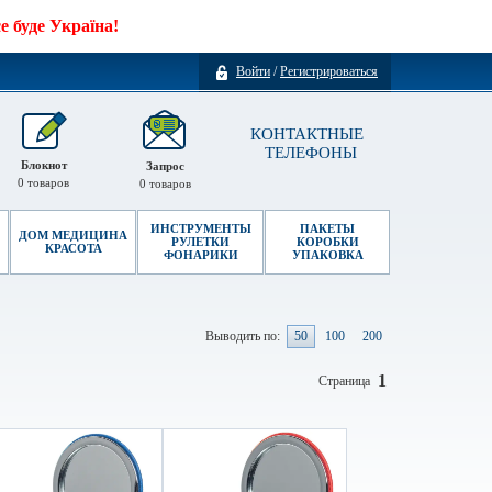
 буде Україна!
Войти
/
Регистрироваться
КОНТАКТНЫЕ
ТЕЛЕФОНЫ
Блокнот
Запрос
0
товаров
0
товаров
ИНСТРУМЕНТЫ
ПАКЕТЫ
ДОМ МЕДИЦИНА
РУЛЕТКИ
КОРОБКИ
КРАСОТА
ФОНАРИКИ
УПАКОВКА
Выводить по:
50
100
200
1
Страница