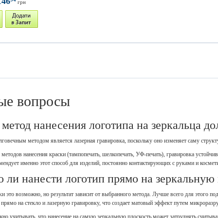
146
грн
ые вопросы
 метод нанесения логотипа на зеркальца до
лговечным методом является лазерная гравировка, поскольку оно изменяет саму структ
т методов нанесения краски (тампопечать, шелкопечать, УФ-печать), гравировка устойч
мендует именно этот способ для изделий, постоянно контактирующих с руками и космет
 ли нанести логотип прямо на зеркальную
ки это возможно, но результат зависит от выбранного метода. Лучше всего для этого по
 прямо на стекло и лазерную гравировку, что создает матовый эффект путем микроразр
жно учитывать, что нанесение на самую зеркальную плоскость может затруднять считыва