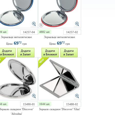
94 шт.
4882 шт.
14257-04
14257-02
Зеркальце металлическое
Зеркальце металлическое
69
69
72
72
Цена:
грн
Цена:
грн
56 шт.
1644 шт.
15490-01
15488-02
Зеркало складное 'Discover'
Зеркало складное 'Discover' 'Glaz'
'Afrodita'