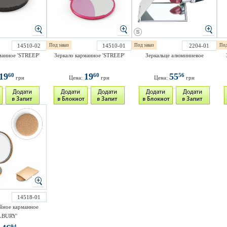
14510-02
Под заказ
14510-01
Под заказ
2204-01
Под
манное 'STREEP'
Зеркало карманное 'STREEP'
Зеркальце алюминиевое
19
19
55
60
60
56
грн
Цена:
грн
Цена:
грн
14518-01
йное карманное
LBURY'
94