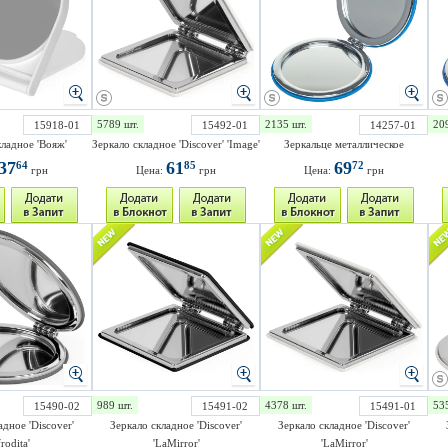
5789 шт.
2135 шт.
20
15918-01
15492-01
14257-01
кладное 'Вояж'
Зеркало складное 'Discover' 'Image'
Зеркальце металлическое
37
61
69
64
85
72
грн
Цена:
грн
Цена:
грн
989 шт.
4378 шт.
53
15490-02
15491-02
15491-01
адное 'Discover'
Зеркало складное 'Discover'
Зеркало складное 'Discover'
rodita'
'LaMirror'
'LaMirror'