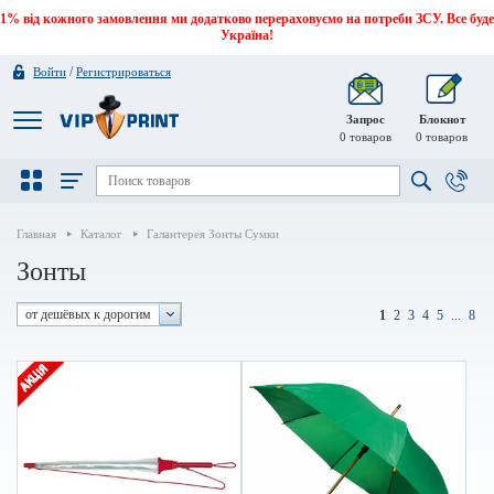
1% від кожного замовлення ми додатково перераховуємо на потреби ЗСУ. Все буде
Україна!
/
Войти
Регистрироваться
Запрос
Блокнот
0
товаров
0
товаров
Главная
Каталог
Галантерея Зонты Сумки
Зонты
от дешёвых к дорогим
1
2
3
4
5
...
8