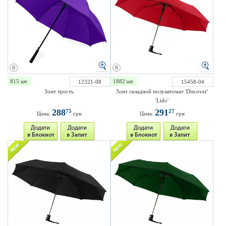
815 шт.
1882 шт.
12321-08
15458-04
Зонт трость
Зонт складной полуавтомат 'Discover'
'Lido'
288
291
75
27
Цена:
грн
Цена:
грн