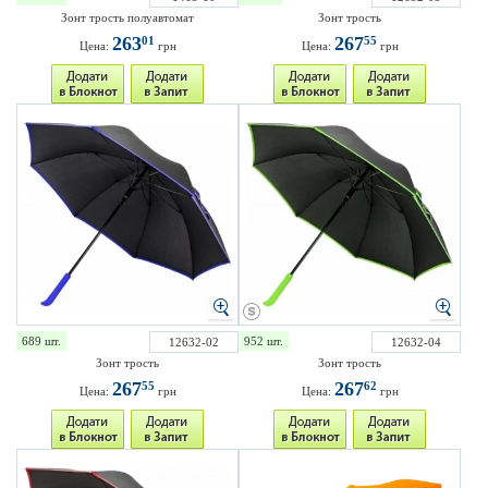
Зонт трость полуавтомат
Зонт трость
263
267
01
55
Цена:
грн
Цена:
грн
689 шт.
952 шт.
12632-02
12632-04
Зонт трость
Зонт трость
267
267
55
62
Цена:
грн
Цена:
грн