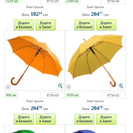
1229 шт.
2599 шт.
8725-03
8756-06
Зонт трость
Зонт трость
182
204
24
77
Цена:
грн
Цена:
грн
906 шт.
1039 шт.
8756-03
8756-02
Зонт трость
Зонт трость
204
204
78
78
Цена:
грн
Цена:
грн