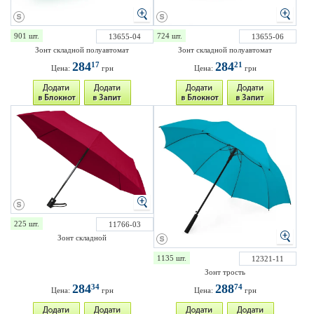
901 шт.
724 шт.
13655-04
13655-06
Зонт складной полуавтомат
Зонт складной полуавтомат
284
284
17
21
Цена:
грн
Цена:
грн
225 шт.
11766-03
Зонт складной
1135 шт.
12321-11
Зонт трость
284
288
34
74
Цена:
грн
Цена:
грн