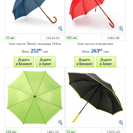
21 шт.
185 шт.
14134-01
1465-08
Зонт трость 'Betsey' механика 104см
Зонт трость полуавтомат
252
263
85
01
Цена:
грн
Цена:
грн
216 шт.
53 шт.
1465-10
12632-03