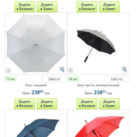
73 шт.
38 шт.
5860-07
1985-02
Зонт складной
Зонт трость автоматический
239
250
95
33
Цена:
грн
Цена:
грн