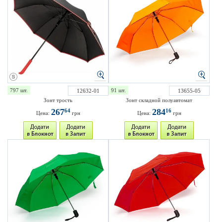
797 шт.
91 шт.
12632-01
13655-05
Зонт трость
Зонт складной полуавтомат
267
284
64
16
Цена:
грн
Цена:
грн