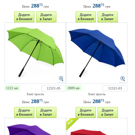
288
288
75
75
Цена:
грн
Цена:
грн
1222 шт.
2809 шт.
12321-05
12321-03
Зонт трость
Зонт трость
288
288
75
75
Цена:
грн
Цена:
грн