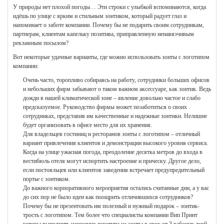
У природы нет плохой погоды… Эти строки с улыбкой вспоминаются, когда
идёшь по улице с ярким и стильным зонтиком, который радует глаз и
напоминает о заботе компании. Почему бы не подарить своим сотрудникам,
партнерам, клиентам капельку позитива, приправленную ненавязчивым
рекламным посылом?
Вот некоторые удачные варианты, где можно использовать зонты с логотипом
компании:
Очень часто, торопливо собираясь на работу, сотрудники больших офисов
и небольших фирм забывают о таком важном аксессуаре, как зонтик. Ведь
дожди в нашей климатической зоне – явление довольно частое и слабо
предсказуемое. Руководство фирмы может позаботиться о своих
сотрудниках, представив им качественные и надежные зонтики. Нелишне
будет организовать в офисе место для их хранения.
Для владельцев гостиниц и ресторанов зонты с логотипом – отличный
вариант привлечения клиентов и демонстрации высокого уровня сервиса.
Когда на улице ужасная погода, преодоление десятка метров до входа в
вестибюль отеля могут испортить настроение и прическу. Другое дело,
если постояльцев или клиентов заведения встречает предупредительный
портье с зонтиком.
До важного корпоративного мероприятия остались считанные дни, а у вас
до сих пор не было идеи как поощрить отличившихся сотрудников?
Почему бы не презентовать им полезный и нужный подарок – зонтик-
трость с логотипом. Тем более что специалисты компании Вип Принт
готовы выполнить нанесение логотипа на зонты в срок от 3 рабочих дней.