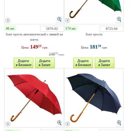
46 шт.
174 шт.
5870-02
8725-04
Зонт трость автоматический с лямкой на
Зонт трость
плечо
149
181
23
59
Цена:
грн
Цена:
грн
72
248
грн