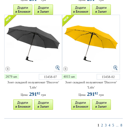
2679 шт.
4015 шт.
15458-07
15458-02
Зонт складной полуавтомат 'Discover'
Зонт складной полуавтомат 'Discover'
'Lido'
'Lido'
291
291
82
82
Цена:
грн
Цена:
грн
1
2
3
4
5
...
8