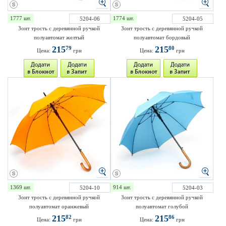
1777 шт.
1774 шт.
5204-06
5204-05
Зонт трость с деревянной ручкой
Зонт трость с деревянной ручкой
полуавтомат желтый
полуавтомат бордовый
215
215
79
80
Цена:
грн
Цена:
грн
1369 шт.
914 шт.
5204-10
5204-03
Зонт трость с деревянной ручкой
Зонт трость с деревянной ручкой
полуавтомат оранжевый
полуавтомат голубой
215
215
82
86
Цена:
грн
Цена:
грн