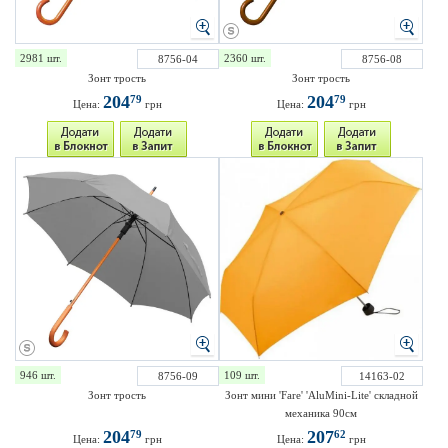
2981 шт.
2360 шт.
8756-04
8756-08
Зонт трость
Зонт трость
204
204
79
79
Цена:
грн
Цена:
грн
946 шт.
109 шт.
8756-09
14163-02
Зонт трость
Зонт мини 'Fare' 'AluMini-Lite' складной
механика 90см
204
207
79
62
Цена:
грн
Цена:
грн