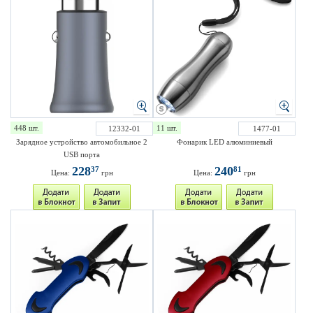
448 шт.
11 шт.
12332-01
1477-01
Зарядное устройство автомобильное 2
Фонарик LED алюминиевый
USB порта
228
240
37
81
Цена:
грн
Цена:
грн