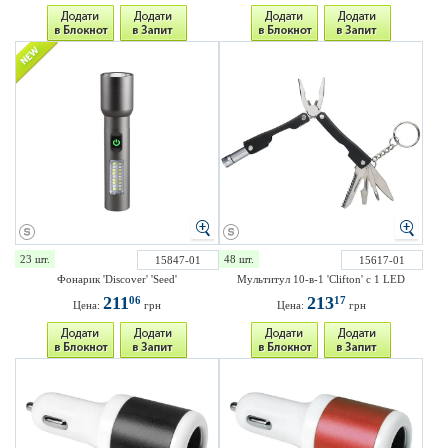
23 шт.
48 шт.
15847-01
15617-01
Фонарик 'Discover' 'Seed'
Мультитул 10-в-1 'Clifton' с 1 LED
211
213
06
17
Цена:
грн
Цена:
грн