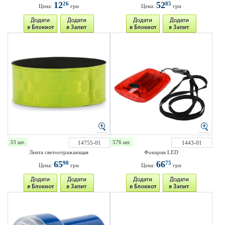
12
52
26
85
Цена:
грн
Цена:
грн
33 шт.
576 шт.
14755-01
1443-01
Лента светоотражающая
Фонарик LED
65
66
90
75
Цена:
грн
Цена:
грн