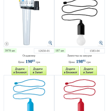
3978 шт.
187 шт.
12650-01
1583-04
Осадкомер
Лампочка на шнурке
190
198
03
91
Цена:
грн
Цена:
грн