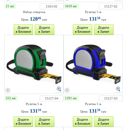
21 шт.
1619 шт.
2163-02
15127-02
Набор отверток
Рулетка 5 м
128
131
46
58
Цена:
грн
Цена:
грн
252 шт.
1291 шт.
15127-04
15127-03
Рулетка 5 м
Рулетка 5 м
131
131
59
59
Цена:
грн
Цена:
грн