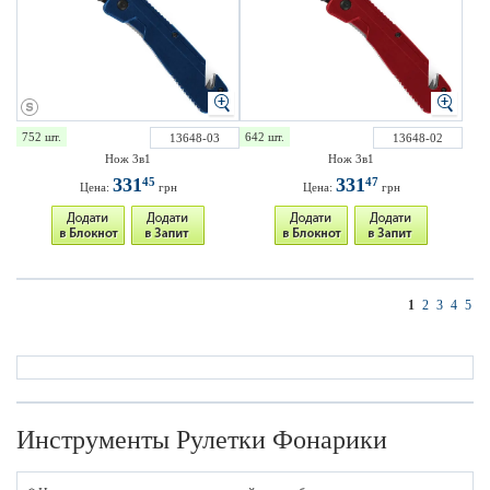
752 шт.
642 шт.
13648-03
13648-02
Нож 3в1
Нож 3в1
331
331
45
47
Цена:
грн
Цена:
грн
1
2
3
4
5
Инструменты Рулетки Фонарики