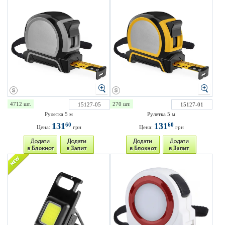
4712 шт.
270 шт.
15127-05
15127-01
Рулетка 5 м
Рулетка 5 м
131
131
60
60
Цена:
грн
Цена:
грн