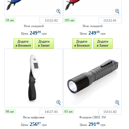
59 шт.
185 шт.
15122-02
15122-01
Нож складной
Нож складной
249
249
39
39
Цена:
грн
Цена:
грн
98 шт.
65 шт.
14127-01
15151-02
Весы цифровые
Фонарик CREE 3W
256
291
07
40
Цена:
грн
Цена:
грн