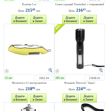
Рулетка 5 м
Совок садовый 'Emmeline' с открывалкой
215
216
49
43
Цена:
грн
Цена:
грн
12 шт.
265 шт.
2062-04
15848-01
Мультитул 11 инструментов
Фонарик 'Discover' 'Asper'
218
224
96
10
Цена:
грн
Цена:
грн