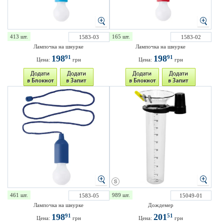
413 шт.
165 шт.
1583-03
1583-02
Лампочка на шнурке
Лампочка на шнурке
198
198
91
91
Цена:
грн
Цена:
грн
461 шт.
989 шт.
1583-05
15049-01
Лампочка на шнурке
Дождемер
198
201
91
51
Цена:
грн
Цена:
грн