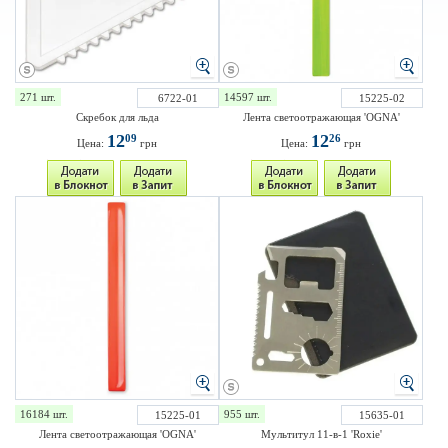
271 шт.
14597 шт.
6722-01
15225-02
Скребок для льда
Лента светоотражающая 'OGNA'
12
12
09
26
Цена:
грн
Цена:
грн
16184 шт.
955 шт.
15225-01
15635-01
Лента светоотражающая 'OGNA'
Мультитул 11-в-1 'Roxie'