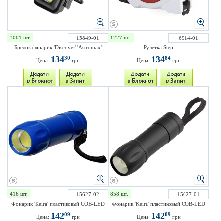
3001 шт.
1227 шт.
15849-01
6914-01
Брелок фонарик 'Discover' 'Astromax'
Рулетка Step
134
134
30
84
Цена:
грн
Цена:
грн
416 шт.
858 шт.
15627-02
15627-01
Фонарик 'Keira' пластиковый COB-LED
Фонарик 'Keira' пластиковый COB-LED
142
142
09
09
Цена:
грн
Цена:
грн