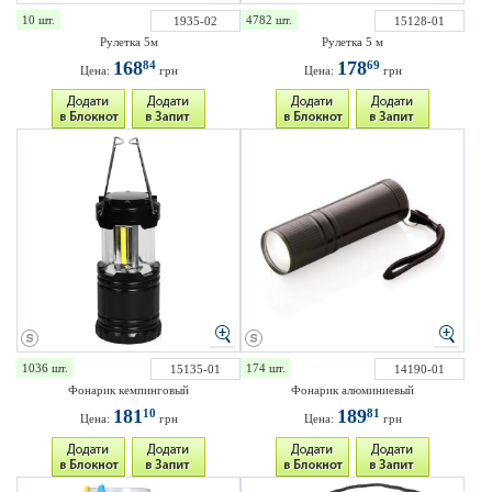
10 шт.
4782 шт.
1935-02
15128-01
Рулетка 5м
Рулетка 5 м
168
178
84
69
Цена:
грн
Цена:
грн
1036 шт.
174 шт.
15135-01
14190-01
Фонарик кемпинговый
Фонарик алюминиевый
181
189
10
81
Цена:
грн
Цена:
грн