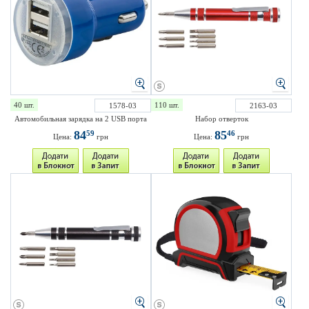
40 шт.
110 шт.
1578-03
2163-03
Автомобильная зарядка на 2 USB порта
Набор отверток
84
85
59
46
Цена:
грн
Цена:
грн