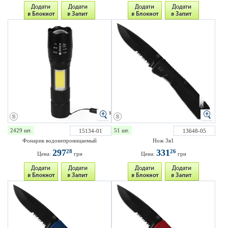
2429 шт.
51 шт.
15134-01
13648-05
Фонарик водонепроницаемый
Нож 3в1
297
331
28
26
Цена:
грн
Цена:
грн