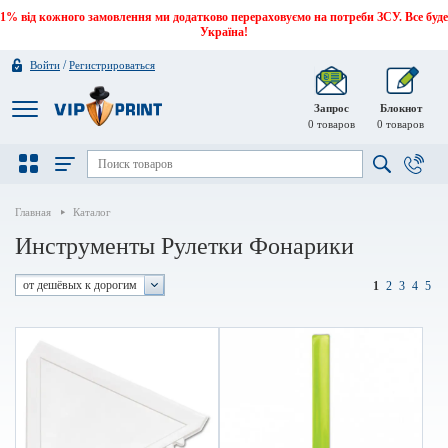
1% від кожного замовлення ми додатково перераховуємо на потреби ЗСУ. Все буде
Україна!
/
Войти
Регистрироваться
Запрос
Блокнот
0
товаров
0
товаров
Главная
Каталог
Инструменты Рулетки Фонарики
от дешёвых к дорогим
1
2
3
4
5