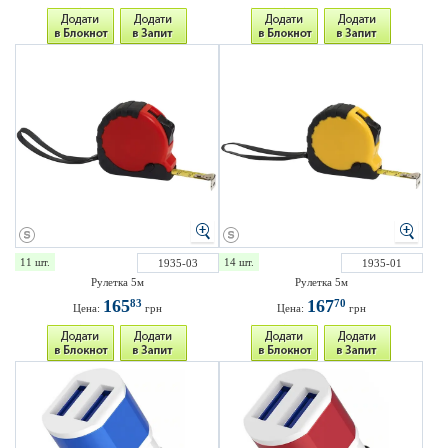
11 шт.
14 шт.
1935-03
1935-01
Рулетка 5м
Рулетка 5м
165
167
83
70
Цена:
грн
Цена:
грн