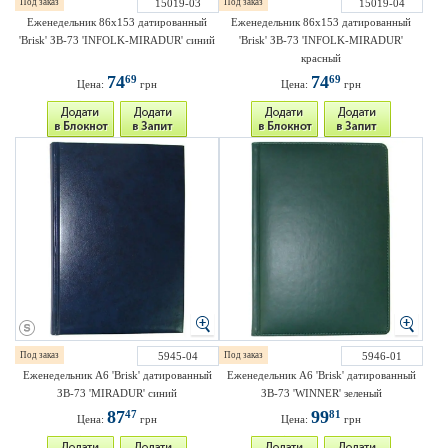
Под заказ
15019-03
Под заказ
15019-04
Еженедельник 86х153 датированный
Еженедельник 86х153 датированный
'Brisk' ЗВ-73 'INFOLK-MIRADUR' синий
'Brisk' ЗВ-73 'INFOLK-MIRADUR'
красный
74
74
69
69
Цена:
грн
Цена:
грн
Под заказ
5945-04
Под заказ
5946-01
Еженедельник A6 'Brisk' датированный
Еженедельник A6 'Brisk' датированный
ЗВ-73 'MIRADUR' синий
ЗВ-73 'WINNER' зеленый
87
99
47
81
Цена:
грн
Цена:
грн