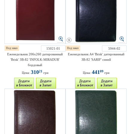
Под заказ
15021-01
Под заказ
5944-02
Еженедельник 206х260 датированный
Еженедельник A4 'Brisk' датированный
'Brisk' ЗВ-82 'INFOLK-MIRADUR'
ЗВ-82 'SARIF' синий
бордовый
310
441
21
09
Цена:
грн
Цена:
грн