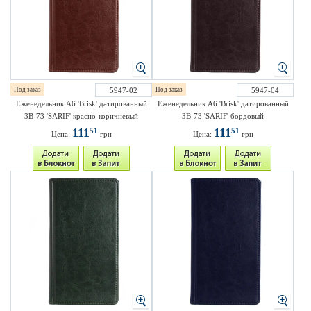
Под заказ
5947-02
Под заказ
5947-04
Еженедельник A6 'Brisk' датированный
Еженедельник A6 'Brisk' датированный
ЗВ-73 'SARIF' красно-коричневый
ЗВ-73 'SARIF' бордовый
111
111
51
51
Цена:
грн
Цена:
грн