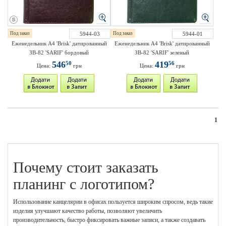
Под заказ
5944-03
Под заказ
5944-01
Еженедельник A4 'Brisk' датированный
Еженедельник A4 'Brisk' датированный
ЗВ-82 'SARIF' бордовый
ЗВ-82 'SARIF' зеленый
546
419
50
56
Цена:
грн
Цена:
грн
1
Почему стоит заказать
планинг с логотипом?
Использование канцелярии в офисах пользуется широким спросом, ведь такие
изделия улучшают качество работы, позволяют увеличить
производительность, быстро фиксировать важные записи, а также создавать