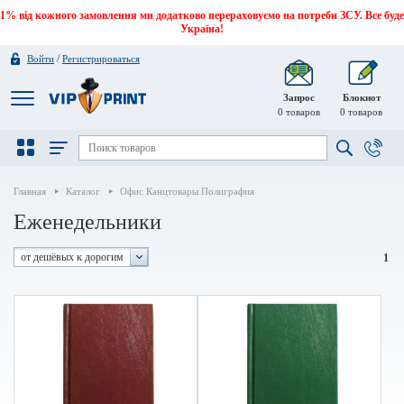
1% від кожного замовлення ми додатково перераховуємо на потреби ЗСУ. Все буде
Україна!
/
Войти
Регистрироваться
Запрос
Блокнот
0
товаров
0
товаров
Главная
Каталог
Офис Канцтовары Полиграфия
Еженедельники
от дешёвых к дорогим
1