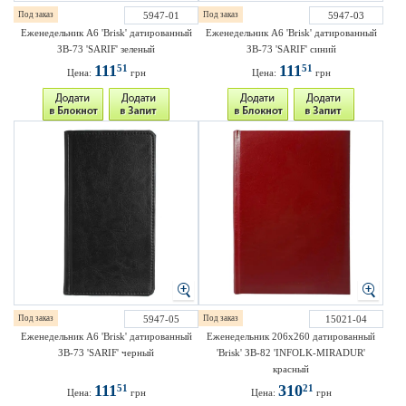
Под заказ
5947-01
Под заказ
5947-03
Еженедельник A6 'Brisk' датированный
Еженедельник A6 'Brisk' датированный
ЗВ-73 'SARIF' зеленый
ЗВ-73 'SARIF' синий
111
111
51
51
Цена:
грн
Цена:
грн
Под заказ
5947-05
Под заказ
15021-04
Еженедельник A6 'Brisk' датированный
Еженедельник 206х260 датированный
ЗВ-73 'SARIF' черный
'Brisk' ЗВ-82 'INFOLK-MIRADUR'
красный
111
310
51
21
Цена:
грн
Цена:
грн