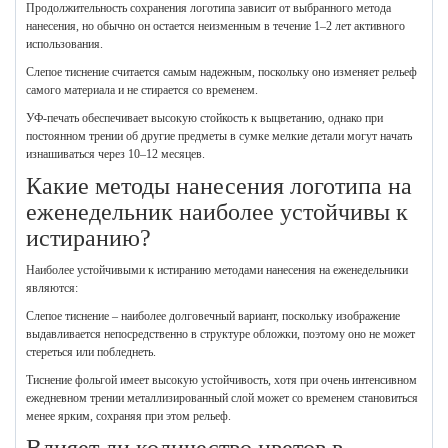
Продолжительность сохранения логотипа зависит от выбранного метода
нанесения, но обычно он остается неизменным в течение 1–2 лет активного
использования.
Слепое тиснение считается самым надежным, поскольку оно изменяет рельеф
самого материала и не стирается со временем.
УФ-печать обеспечивает высокую стойкость к выцветанию, однако при
постоянном трении об другие предметы в сумке мелкие детали могут начать
изнашиваться через 10–12 месяцев.
Какие методы нанесения логотипа на
еженедельник наиболее устойчивы к
истиранию?
Наиболее устойчивыми к истиранию методами нанесения на еженедельники
являются:
Слепое тиснение – наиболее долговечный вариант, поскольку изображение
выдавливается непосредственно в структуре обложки, поэтому оно не может
стереться или побледнеть.
Тиснение фольгой имеет высокую устойчивость, хотя при очень интенсивном
ежедневном трении металлизированный слой может со временем становиться
менее ярким, сохраняя при этом рельеф.
Влияет ли количество цветов в