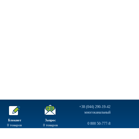
+38 (044) 290-19-42
многоканальный
Блокнот
Запрос
0 800 50-777-8
0
товаров
0
товаров