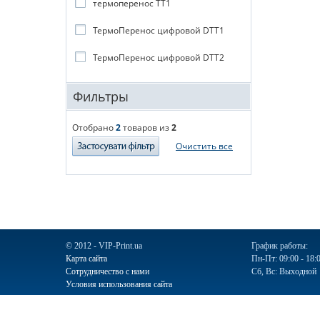
термоперенос TT1
ТермоПеренос цифровой DTT1
ТермоПеренос цифровой DTT2
Фильтры
Отобрано
2
товаров из
2
Очистить все
© 2012 - VIP-Print.ua
График работы:
Карта сайта
Пн-Пт: 09:00 - 18:
Сотрудничество с нами
Сб, Вс: Выходной
Условия использования сайта
Ручки
Блокноты
Календари
Чашки
Пакеты
Пакеты бум