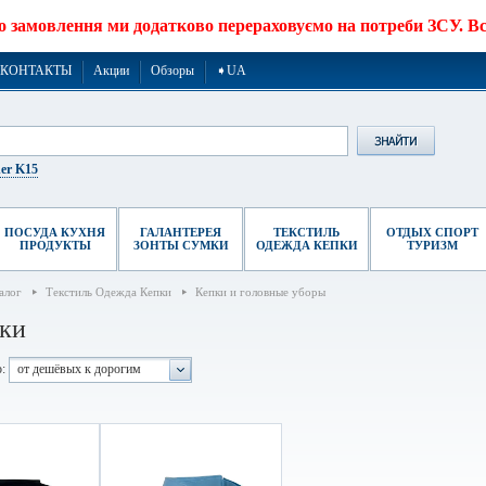
о замовлення ми додатково перераховуємо на потреби ЗСУ. Все
КОНТАКТЫ
Акции
Обзоры
➧UA
er K15
ПОСУДА КУХНЯ
ГАЛАНТЕРЕЯ
ТЕКСТИЛЬ
ОТДЫХ СПОРТ
ПРОДУКТЫ
ЗОНТЫ СУМКИ
ОДЕЖДА КЕПКИ
ТУРИЗМ
алог
Текстиль Одежда Кепки
Кепки и головные уборы
ки
:
от дешёвых к дорогим