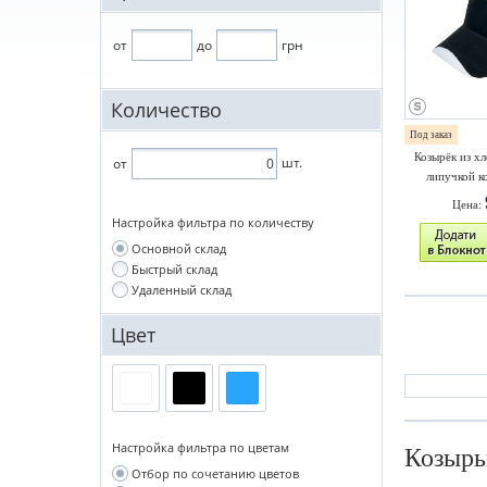
от
до
грн
Количество
Под заказ
Козырёк из хл
шт.
от
липучкой к
Цена:
Настройка фильтра по количеству
Основной склад
Быстрый склад
Удаленный склад
Цвет
Настройка фильтра по цветам
Козырь
Отбор по сочетанию цветов