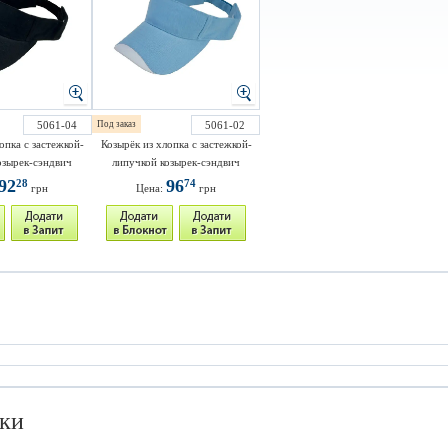
5061-04
Под заказ
5061-02
опка с застежкой-
Козырёк из хлопка с застежкой-
озырек-сэндвич
липучкой козырек-сэндвич
92
96
28
74
грн
Цена:
грн
ки