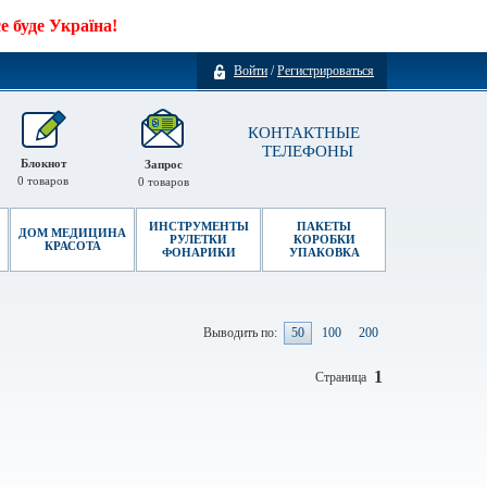
 буде Україна!
Войти
/
Регистрироваться
КОНТАКТНЫЕ
ТЕЛЕФОНЫ
Блокнот
Запрос
0
товаров
0
товаров
ИНСТРУМЕНТЫ
ПАКЕТЫ
ДОМ МЕДИЦИНА
РУЛЕТКИ
КОРОБКИ
КРАСОТА
ФОНАРИКИ
УПАКОВКА
Выводить по:
50
100
200
1
Страница