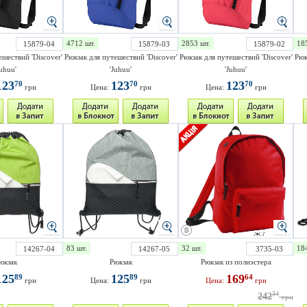
4712 шт.
2853 шт.
18
15879-04
15879-03
15879-02
ешествий 'Discover'
Рюкзак для путешествий 'Discover'
Рюкзак для путешествий 'Discover'
Рюк
Juhuu'
'Juhuu'
'Juhuu'
123
123
123
70
70
70
грн
Цена:
грн
Цена:
грн
83 шт.
32 шт.
18
14267-04
14267-05
3735-03
юкзак
Рюкзак
Рюкзак из полиэстера
125
125
169
89
89
64
грн
Цена:
грн
Цена:
грн
34
242
грн