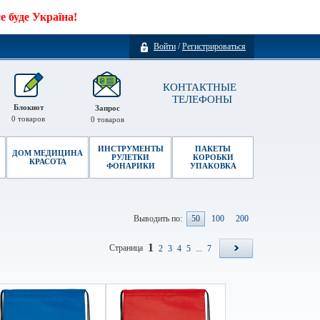
 буде Україна!
Войти
/
Регистрироваться
КОНТАКТНЫЕ
ТЕЛЕФОНЫ
Блокнот
Запрос
0
товаров
0
товаров
ИНСТРУМЕНТЫ
ПАКЕТЫ
ДОМ МЕДИЦИНА
РУЛЕТКИ
КОРОБКИ
КРАСОТА
ФОНАРИКИ
УПАКОВКА
Выводить по:
50
100
200
1
Страница
2
3
4
5
...
7