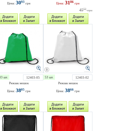
30
31
93
86
Цена:
грн
Цена:
грн
52
45
грн
83 шт.
53 шт.
12403-05
12403-02
Рюкзак мешок
Рюкзак мешок
38
38
05
66
Цена:
грн
Цена:
грн