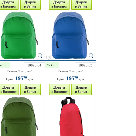
67 шт.
353 шт.
10096-04
10096-03
Рюкзак 'Compact'
Рюкзак 'Compact'
195
195
70
70
Цена:
грн
Цена:
грн