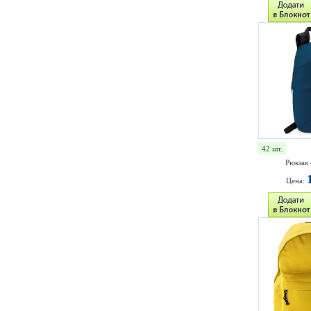
42 шт.
Рюкзак 
Цена: