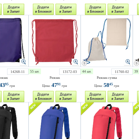
55 шт.
44 шт.
39 
14268-11
13172-03
11760-02
юкзак
Рюкзак
Рюкзак-сумка
43
47
58
95
91
45
грн
Цена:
грн
Цена:
грн