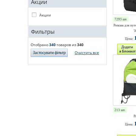
Акции
Акции
7293 шт.
Рюкзак для пут
Фильтры
'
Цена:
Отобрано
340
товаров из
340
Очистить все
213 шт.
Р
Цена: