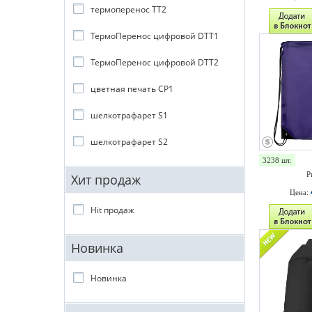
термоперенос ТТ2
ТермоПеренос цифровой DTT1
ТермоПеренос цифровой DTT2
цветная печать CP1
шелкотрафарет S1
шелкотрафарет S2
3238 шт.
Р
Хит продаж
Цена:
Hit продаж
Новинка
Новинка