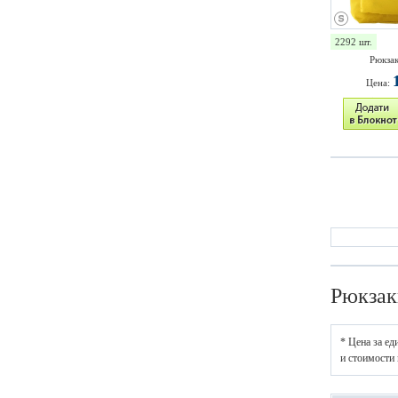
2292 шт.
Рюкзак
Цена:
Рюкзак
* Цена за ед
и стоимости 