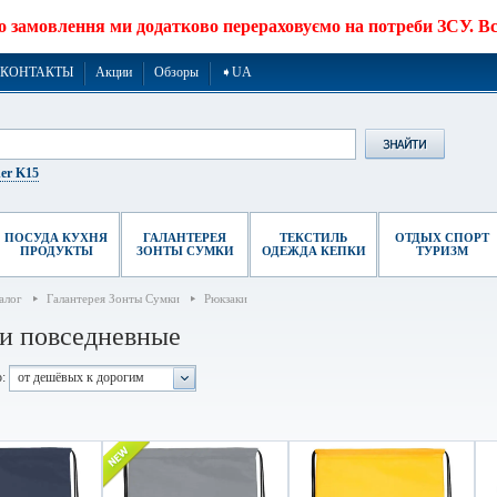
о замовлення ми додатково перераховуємо на потреби ЗСУ. Все
КОНТАКТЫ
Акции
Обзоры
➧UA
er K15
ПОСУДА КУХНЯ
ГАЛАНТЕРЕЯ
ТЕКСТИЛЬ
ОТДЫХ СПОРТ
ПРОДУКТЫ
ЗОНТЫ СУМКИ
ОДЕЖДА КЕПКИ
ТУРИЗМ
алог
Галантерея Зонты Сумки
Рюкзаки
и повседневные
:
от дешёвых к дорогим