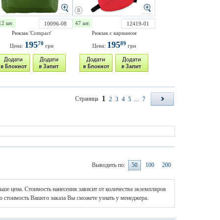
12 шт.
47 шт.
10096-08
12419-01
Рюкзак 'Compact'
Рюкзак с карманом
195
195
70
89
Цена:
грн
Цена:
грн
1
Страница
2
3
4
5
...
7
Выводить по:
50
100
200
ньше цена. Стоимость нанесения зависит от количества экземпляров
ю стоимость Вашего заказа Вы сможете узнать у менеджера.