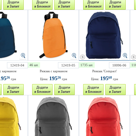
46 шт.
1735 шт.
11
12419-04
12419-05
10096-06
с карманом
Рюкзак с карманом
Рюкзак 'Compact'
195
195
195
26
26
68
грн
Цена:
грн
Цена:
грн