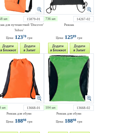
58 шт.
736 шт.
15879-01
14267-02
зак для путешествий 'Discover'
Рюкзак
'Juhuu'
123
125
70
89
Цена:
грн
Цена:
грн
4 шт.
104 шт.
13668-01
13668-02
Рюкзак для обуви
Рюкзак для обуви
188
188
98
98
Цена:
грн
Цена:
грн