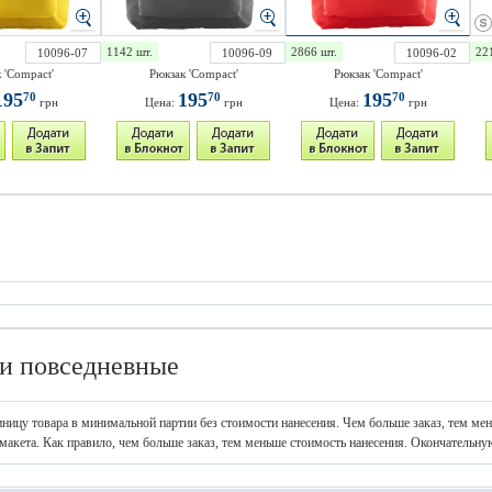
1142 шт.
2866 шт.
22
10096-07
10096-09
10096-02
 'Compact'
Рюкзак 'Compact'
Рюкзак 'Compact'
195
195
195
70
70
70
грн
Цена:
грн
Цена:
грн
и повседневные
иницу товара в минимальной партии без стоимости нанесения. Чем больше заказ, тем ме
макета. Как правило, чем больше заказ, тем меньше стоимость нанесения. Окончательну