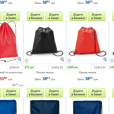
30
30
30
93
93
93
грн
Цена:
грн
Цена:
грн
470 шт.
1698 шт.
19
4509-01
12403-03
12403-01
ный из полиэстера
Рюкзак мешок
Рюкзак мешок
31
38
38
86
03
04
грн
Цена:
грн
Цена:
грн
52
45
грн