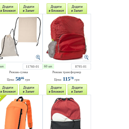
шт.
60 шт.
11760-01
8795-01
Рюкзак-сумка
Рюкзак трансформер
58
115
46
78
Цена:
грн
Цена:
грн