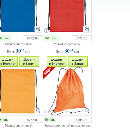
820 шт.
16101 шт.
8772-04
8772-03
Мешок спортивный
Мешок спортивный
30
30
93
93
Цена:
грн
Цена:
грн
04 шт.
464 шт.
8772-02
4509-02
Мешок спортивный
Рюкзак спортиный из полиэстера