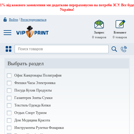
1% від кожного замовлення ми додатково перераховуємо на потреби ЗСУ. Все буде
Україна!
/
Войти
Регистрироваться
Запрос
Блокнот
0
товаров
0
товаров
Выбрать раздел
Офис Канцтовары Полиграфия
Флешки Часы Электроника
Посуда Кухня Продукты
Галантерея Зонты Сумки
Текстиль Одежда Кепки
Отдых Спорт Туризм
Дом Медицина Красота
Инструменты Рулетки Фонарики