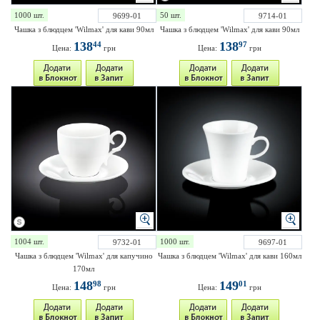
1000 шт.
50 шт.
9699-01
9714-01
Чашка з блюдцем 'Wilmax' для кави 90мл
Чашка з блюдцем 'Wilmax' для кави 90мл
138
138
44
97
Цена:
грн
Цена:
грн
1004 шт.
1000 шт.
9732-01
9697-01
Чашка з блюдцем 'Wilmax' для капучино
Чашка з блюдцем 'Wilmax' для кави 160мл
170мл
148
149
98
01
Цена:
грн
Цена:
грн