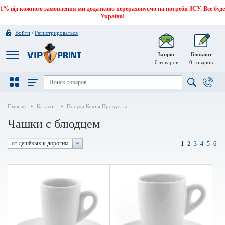
1% від кожного замовлення ми додатково перераховуємо на потреби ЗСУ. Все буде
Україна!
/
Войти
Регистрироваться
Запрос
Блокнот
0
товаров
0
товаров
Главная
Каталог
Посуда Кухня Продукты
Чашки с блюдцем
от дешёвых к дорогим
1
2
3
4
5
6