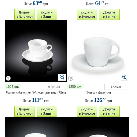
63
64
68
59
Цена:
грн
Цена:
грн
1005 шт.
1550 шт.
9743-01
1335-01
Чашка з блюдцем 'Wilmax' для кави 75мл
Чашка с блюдцем
111
126
87
22
Цена:
грн
Цена:
грн