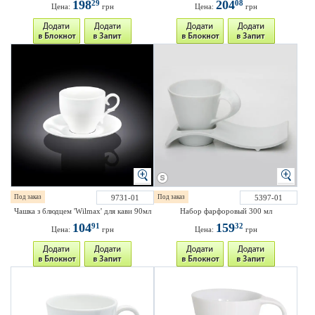
198
204
29
08
Цена:
грн
Цена:
грн
Под заказ
9731-01
Под заказ
5397-01
Чашка з блюдцем 'Wilmax' для кави 90мл
Набор фарфоровый 300 мл
104
159
91
32
Цена:
грн
Цена:
грн