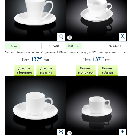
1000 шт.
1001 шт.
9715-01
9744-01
Чашка з блюдцем 'Wilmax' для кави 110мл
Чашка з блюдцем 'Wilmax' для кави 110мл
137
137
49
52
Цена:
грн
Цена:
грн