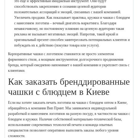
это еще и эффективный имиджевый инструмент. Они будут
способствовать закреплению в сознании целевой аудитории
положительных ассоциаций и эмоций, связанных с вашей компанией.
Увеличить продажи. Как показывает практика, кружки и чашки с блюдцем
с нанесением логотипа – вечный двигатель маркетинга. Благодаря
ненавязчивому, но постоянному влиянию на целевую аудиторию такая
реклама не вызывает негативных эмоций. Напротив, такой яркий и
оригинальный презент способен заинтересовать потенциальных клиентов и
побуждать их к действию (покупке товара или услуги).
Корпоративные чашки с логотипом становятся не просто элементом
фирменного стиля, а мощным инструментом долгосрочного продвижения
бренда, который ежедневно напоминает о вашей компании и укрепляет связь с
клиентами.
Как заказать бренддированные
чашки с блюдцем в Киеве
Если вы хотите заказать печать логотипа на чашки с блюдцем оптом в Киеве,
обращайтесь к компании Вип Принт. Мы занимаемся индивидуальной
разработкой и нанесением логотипов на разную посуду, в частности на чашки с
блюдцем и кружки. Наличие собственной материально-технической базы,
использование современных технологий печати и команда опытных
специалистов позволяют оперативно выполнять заказы любого уровня
сложности.