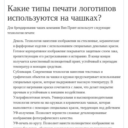
Какие типы печати логотипов
используются на чашках?
Для брендирования чашек компания Вип Принт использует следующие
технологии печати:
Деколь. Технология нанесения изображения на стеклянные, керамические
и фарфоровые изделия с использованием специальных декольных красок.
Готовое корпоративное изображение покрывается защитным слоем лака,
препятствующим его растрескиванию и истиранию. В конце концов
получается качественный полноцветный принт, устойчивый к перепадам
температур и моющим средствам.
Сублимация. Современная технология нанесения текстовых и
графических объектов на чашки и кружки предусматривает использование
специальных красок, которые выдерживают высокую температуру. В
процессе нагревания краски сочетаются с лаком, что делает покрытие
прочным и устойчивым к внешним воздействиям.
Ультрафиолетовая печать. Универсальная и высокопроизводительная
технология печати на эко-кружках и керамических чашках, которая
выполняется с помощью специальных красок, твердеющих под действием
УФ-излучения. Позволяет перенести сложные детализированные
изображения фотографического качества.
УФ-печать по кругу. Позволяет нанести полноцветное изображение на