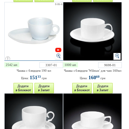
8-86-6
2542 шт.
1000 шт.
3307-01
9698-01
Чашка с блюдцем 190 мл
Чашка з блюдцем 'Wilmax' для чаю 160мл
151
160
33
60
Цена:
грн
Цена:
грн