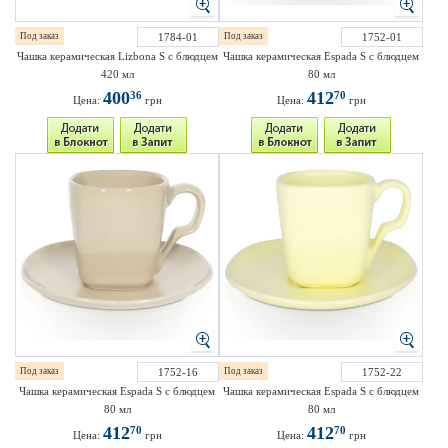
Под заказ
1784-01
Под заказ
1752-01
Чашка керамическая Lizbona S с блюдцем
Чашка керамическая Espada S с блюдцем
420 мл
80 мл
400
412
36
70
Цена:
грн
Цена:
грн
Под заказ
1752-16
Под заказ
1752-22
Чашка керамическая Espada S с блюдцем
Чашка керамическая Espada S с блюдцем
80 мл
80 мл
412
412
70
70
Цена:
грн
Цена:
грн