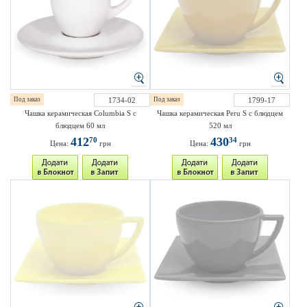
Под заказ
1734-02
Под заказ
1799-17
Чашка керамическая Columbia S с
Чашка керамическая Peru S с блюдцем
блюдцем 60 мл
520 мл
412
430
70
34
Цена:
грн
Цена:
грн