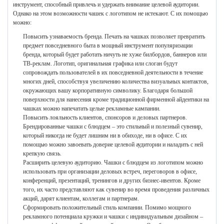
инструмент, способный привлечь и удержать внимание целевой аудитории.
Однако на этом возможности чашек с логотипом не истекают. С их помощью
можно:
Повысить узнаваемость бренда. Печать на чашках позволяет превратить
предмет повседневного быта в мощный инструмент популяризации
бренда, который будет работать ничуть не хуже билбордов, баннеров или
ТВ-реклам. Логотип, оригинальная графика или слоган будут
сопровождать пользователей в их повседневной деятельности в течение
многих дней, способствуя увеличению количества визуальных контактов,
окружающих вашу корпоративную символику. Благодаря большой
поверхности для нанесения кроме традиционной фирменной айдентики на
чашках можно напечатать целые рекламные кампании.
Повысить лояльность клиентов, спонсоров и деловых партнеров.
Брендированные чашки с блюдцем – это стильный и полезный сувенир,
который никогда не будет лишним ни в обиходе, ни в офисе. С их
помощью можно завоевать доверие целевой аудитории и наладить с ней
крепкую связь.
Расширить целевую аудиторию. Чашки с блюдцем из логотипом можно
использовать при организации деловых встреч, переговоров в офисе,
конференций, презентаций, тренингов и других бизнес-ивентов. Кроме
того, их часто представляют как сувенир во время проведения различных
акций, дарят клиентам, коллегам и партнерам.
Сформировать положительный стиль компании. Помимо мощного
рекламного потенциала кружки и чашки с индивидуальным дизайном –