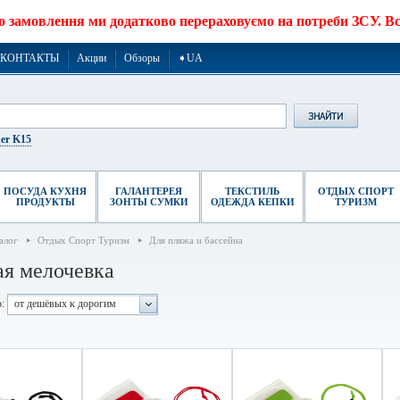
о замовлення ми додатково перераховуємо на потреби ЗСУ. Все
КОНТАКТЫ
Акции
Обзоры
➧UA
er K15
ПОСУДА КУХНЯ
ГАЛАНТЕРЕЯ
ТЕКСТИЛЬ
ОТДЫХ СПОРТ
ПРОДУКТЫ
ЗОНТЫ СУМКИ
ОДЕЖДА КЕПКИ
ТУРИЗМ
алог
Отдых Спорт Туризм
Для пляжа и бассейна
я мелочевка
:
от дешёвых к дорогим