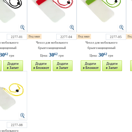
2277-01
Под заказ
2277-04
Под заказ
2277-05
Под
я мобильного
Чехол для мобильного
Чехол для мобильного
защищенный
брызгозащищенный
брызгозащищенный
30
30
30
62
62
62
грн
Цена:
грн
Цена:
грн
2277-08
я мобильного