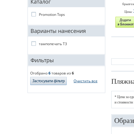
Каталог
брызго
Цена:
Promotion Tops
Варианты нанесения
тампопечать T3
Фильтры
Отобрано
6
товаров из
6
Пляжна
Очистить все
* Цена за ед
и стоимости 
Образ