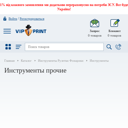
1% від кожного замовлення ми додатково перераховуємо на потреби ЗСУ. Все буде
Україна!
/
Войти
Регистрироваться
Запрос
Блокнот
0
товаров
0
товаров
Главная
Каталог
Инструменты Рулетки Фонарики
Инструменты
Инструменты прочие