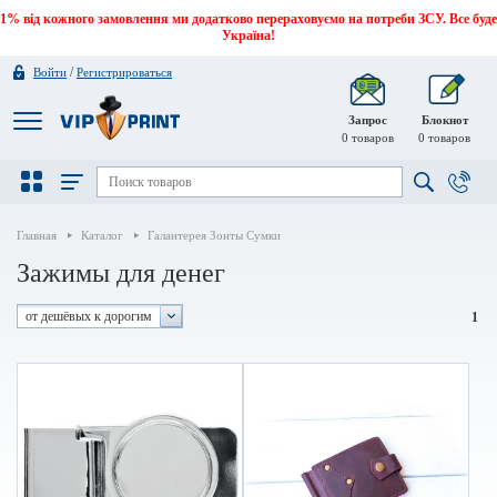
1% від кожного замовлення ми додатково перераховуємо на потреби ЗСУ. Все буде
Україна!
/
Войти
Регистрироваться
Запрос
Блокнот
0
товаров
0
товаров
Главная
Каталог
Галантерея Зонты Сумки
Зажимы для денег
от дешёвых к дорогим
1