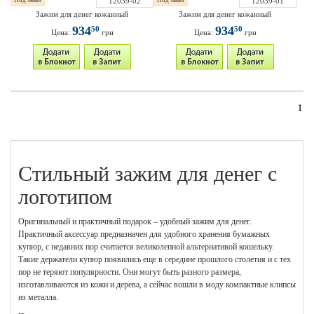
Под заказ
12039-02
Под заказ
12039-01
Зажим для денег кожанный
Зажим для денег кожанный
934
934
50
50
Цена:
грн
Цена:
грн
1
Стильный зажим для денег с
логотипом
Оригинальный и практичный подарок – удобный зажим для денег.
Практичный аксессуар предназначен для удобного хранения бумажных
купюр, с недавних пор считается великолепной альтернативой кошельку.
Такие держатели купюр появились еще в середине прошлого столетия и с тех
пор не теряют популярности. Они могут быть разного размера,
изготавливаются из кожи и дерева, а сейчас вошли в моду компактные клипсы
из металла.