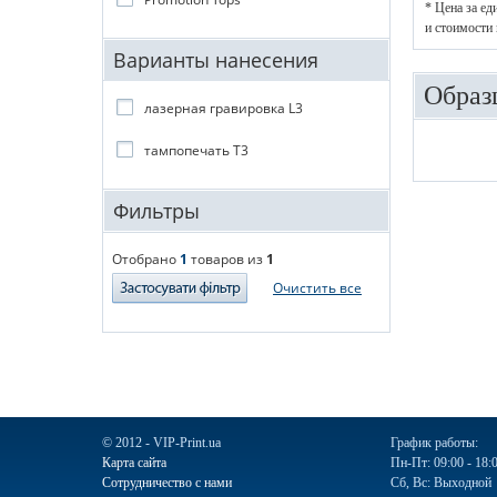
* Цена за ед
и стоимости 
Варианты нанесения
Образ
лазерная гравировка L3
тампопечать T3
Фильтры
Отобрано
1
товаров из
1
Очистить все
© 2012 - VIP-Print.ua
График работы:
Карта сайта
Пн-Пт: 09:00 - 18:
Сотрудничество с нами
Сб, Вс: Выходной