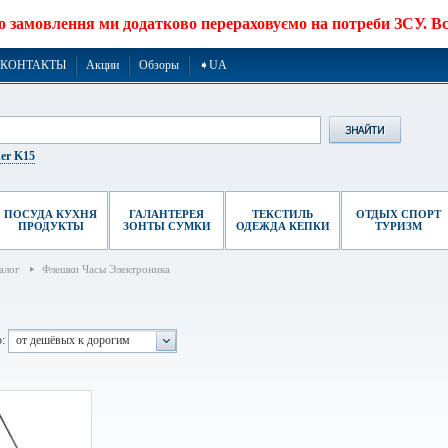
о замовлення ми додатково перераховуємо на потреби ЗСУ. Все
КОНТАКТЫ
Акции
Обзоры
➧UA
er K15
ПОСУДА КУХНЯ
ГАЛАНТЕРЕЯ
ТЕКСТИЛЬ
ОТДЫХ СПОРТ
ПРОДУКТЫ
ЗОНТЫ СУМКИ
ОДЕЖДА КЕПКИ
ТУРИЗМ
алог
Флешки Часы Электроника
:
от дешёвых к дорогим