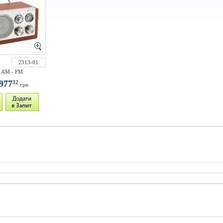
2313-01
 AM - FM
977
32
грн