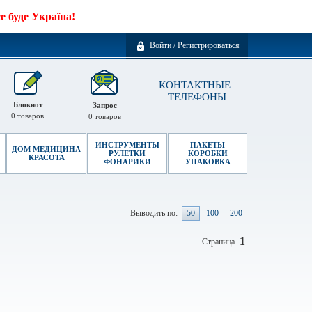
 буде Україна!
Войти
/
Регистрироваться
КОНТАКТНЫЕ
ТЕЛЕФОНЫ
Блокнот
Запрос
0
товаров
0
товаров
ИНСТРУМЕНТЫ
ПАКЕТЫ
ДОМ МЕДИЦИНА
РУЛЕТКИ
КОРОБКИ
КРАСОТА
ФОНАРИКИ
УПАКОВКА
Выводить по:
50
100
200
1
Страница