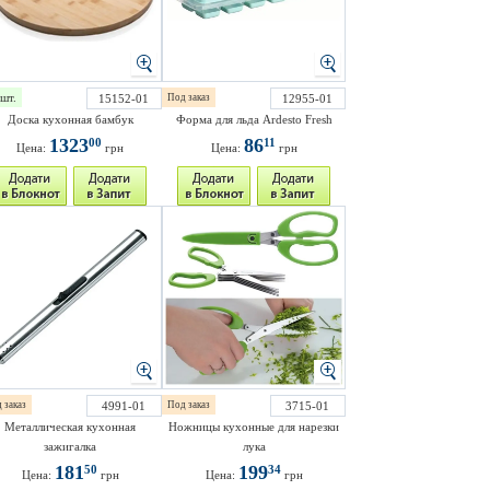
шт.
15152-01
Под заказ
12955-01
Доска кухонная бамбук
Форма для льда Ardesto Fresh
1323
86
00
11
Цена:
грн
Цена:
грн
 заказ
4991-01
Под заказ
3715-01
Металлическая кухонная
Ножницы кухонные для нарезки
зажигалка
лука
181
199
50
34
Цена:
грн
Цена:
грн