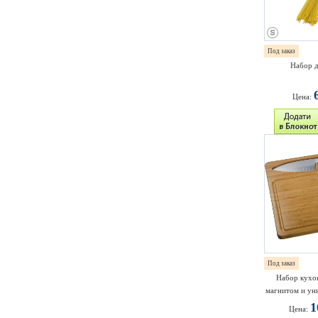
Под заказ
Набор д
Цена:
Под заказ
Набор кухон
магнитом и ун
1
Цена: