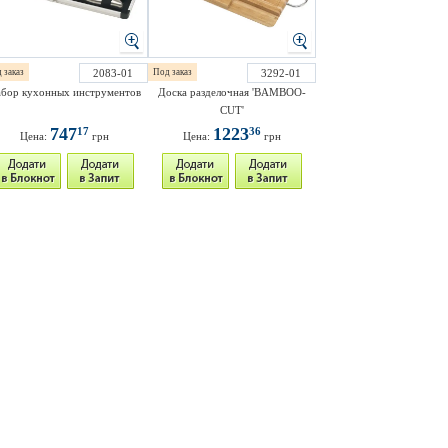
 заказ
2083-01
Под заказ
3292-01
бор кухонных инструментов
Доска разделочная 'BAMBOO-
CUT'
747
1223
17
36
Цена:
грн
Цена:
грн