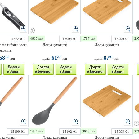
4605 шт.
1787 шт.
29
1222-01
15094-01
15090-01
овая гибкий носик
Доска кухонная
Доска кухонная
оцветная
58
61
87
10
27
01
грн
Цена:
грн
Цена:
грн
1424 шт.
3652 шт.
27
15100-01
15102-01
15095-01
а кухонная
Ложка кухонная
Доска кухонная