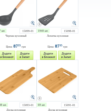
7 шт.
1940 шт.
15099-01
15098-01
Черпак кухонный
Лопатка кухонная
87
87
35
35
Цена:
грн
Цена:
грн
88 шт.
69 шт.
15093-01
15091-01
Доска кухонная
Доска кухонная