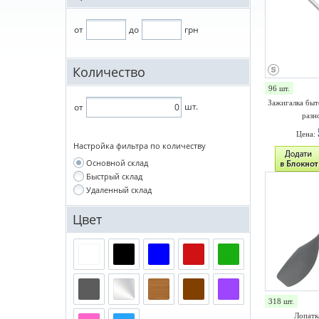
от
до
грн
Количество
96 шт.
Зажигалка быт
шт.
от
разн
Цена:
Настройка фильтра по количеству
Основной склад
Быстрый склад
Удаленный склад
Цвет
318 шт.
Лопатк