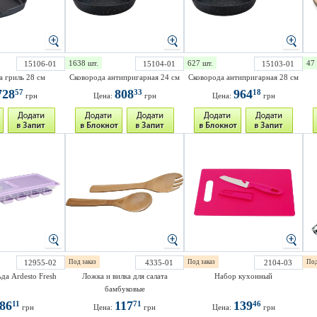
1638 шт.
627 шт.
47 
15106-01
15104-01
15103-01
а гриль 28 см
Сковорода антипригарная 24 см
Сковорода антипригарная 28 см
728
808
964
57
33
18
грн
Цена:
грн
Цена:
грн
12955-02
Под заказ
4335-01
Под заказ
2104-03
Под
да Ardesto Fresh
Ложка и вилка для салата
Набор кухонный
бамбуковые
86
117
139
11
71
46
грн
Цена:
грн
Цена:
грн