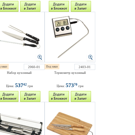
 заказ
2060-01
Под заказ
2403-01
Набор кухонный
Термометр кухонный
537
573
42
70
Цена:
грн
Цена:
грн