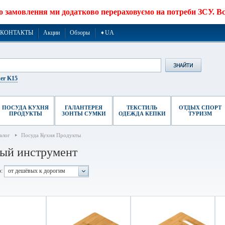
о замовлення ми додатково перераховуємо на потреби ЗСУ. Все
КОНТАКТЫ
Акции
Обзоры
➧UA
er K15
ПОСУДА КУХНЯ
ГАЛАНТЕРЕЯ
ТЕКСТИЛЬ
ОТДЫХ СПОРТ
ПРОДУКТЫ
ЗОНТЫ СУМКИ
ОДЕЖДА КЕПКИ
ТУРИЗМ
алог
Посуда Кухня Продукты
ый инструмент
:
от дешёвых к дорогим