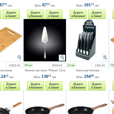
87
87
101
35
35
15
грн
Цена:
грн
Цена:
грн
69 шт.
22 шт.
72
15092-01
9918-02
1202-01
 кухонная
Лопатка для торту 'Wilmax' 22см
Зажигалка бытовая
124
130
294
32
13
40
грн
Цена:
грн
Цена:
грн