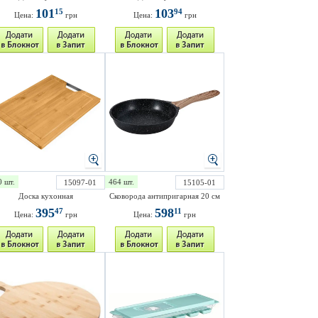
101
103
15
94
Цена:
грн
Цена:
грн
0 шт.
464 шт.
15097-01
15105-01
Доска кухонная
Сковорода антипригарная 20 см
395
598
47
11
Цена:
грн
Цена:
грн