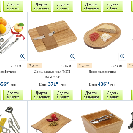
2081-01
Под заказ
3245-01
Под заказ
2923-01
Под
ля фруктов
Доска разделочная 'MINI
Доска разделочная
BAMBOO'
356
371
436
01
89
51
грн
Цена:
грн
Цена:
грн