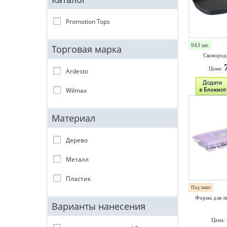
Promotion Tops
943 шт.
Торговая марка
Сковород
Цена:
Ardesto
Wilmax
Материал
Дерево
Металл
Пластик
Под заказ
Форма для ль
Варианты нанесения
Цена: