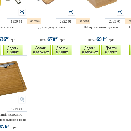
1920-01
Под заказ
2922-01
Под заказ
2053-01
Под
ля спагетти
Доска разделочная
Набор для колки орехов
На
636
670
691
06
07
61
грн
Цена:
грн
Цена:
грн
4944-01
ный из доски с
иверсального ножа
676
21
грн