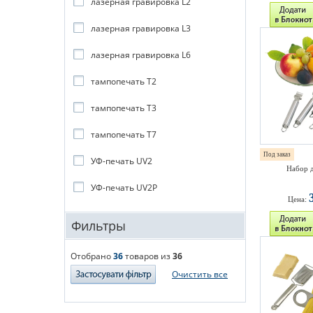
лазерная гравировка L2
лазерная гравировка L3
лазерная гравировка L6
тампопечать T2
тампопечать T3
тампопечать T7
Под заказ
УФ-печать UV2
Набор д
УФ-печать UV2P
Цена:
Фильтры
Отобрано
36
товаров из
36
Очистить все