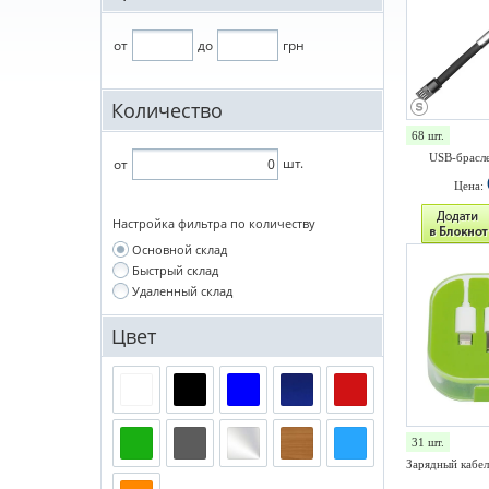
от
до
грн
Количество
68 шт.
USB-брасле
шт.
от
Цена:
Настройка фильтра по количеству
Основной склад
Быстрый склад
Удаленный склад
Цвет
31 шт.
Зарядный кабел