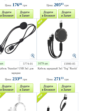
176
205
46
03
Цена:
грн
Цена:
грн
шт.
1679 шт.
5774-01
15900-05
абель 'Standart' USB 3в1 для
Кабель зарядный 3в1 'Teg' 'Ruoki'
зарядки
233
271
69
33
Цена:
грн
Цена:
грн