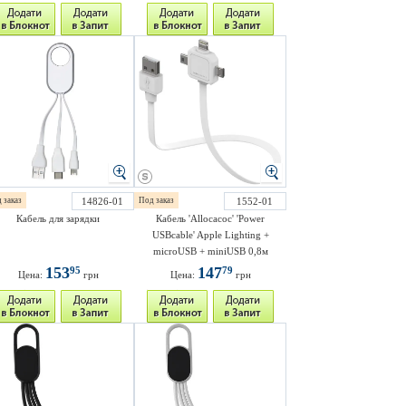
 заказ
14826-01
Под заказ
1552-01
Кабель для зарядки
Кабель 'Allocacoc' 'Power
USBcable' Apple Lighting +
microUSB + miniUSB 0,8м
153
147
95
79
Цена:
грн
Цена:
грн