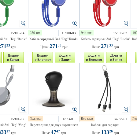
959 шт.
944 шт.
19
15900-04
15900-03
15900-02
й 3в1 'Teg' 'Ruoki'
Кабель зарядный 3в1 'Teg' 'Ruoki'
Кабель зарядный 3в1 'Teg' 'Ruoki'
Каб
271
271
271
33
33
33
грн
Цена:
грн
Цена:
грн
15901-02
Под заказ
1873-01
Под заказ
14788-01
Под
й 3в1 'Teg' 'Ving'
Переходник для двух наушников
Кабель для зарядки
333
47
133
17
47
26
грн
Цена:
грн
Цена:
грн