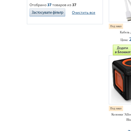
Отобрано
37
товаров из
37
Очистить все
Под заказ
Кабель 
Цена:
Под заказ
Колонки 'Allo
Blu