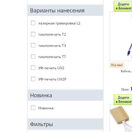
Варианты нанесения
лазерная гравировка L2
тампопечать T2
тампопечать T3
тампопечать T7
Под заказ
УФ-печать UV2
Кабель 
УФ-печать UV2P
Цена:
Новинка
Новинка
Фильтры