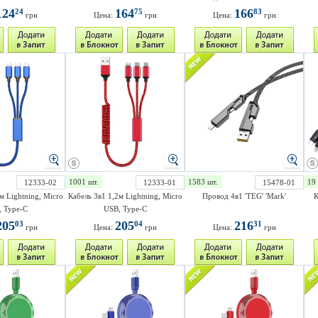
124
164
166
24
75
83
грн
Цена:
грн
Цена:
грн
1001 шт.
1583 шт.
19 
12333-02
12333-01
15478-01
м Lightning, Micro
Кабель 3в1 1,2м Lightning, Micro
Провод 4в1 'TEG' 'Mark'
К
 Type-C
USB, Type-C
205
205
216
03
04
31
грн
Цена:
грн
Цена:
грн