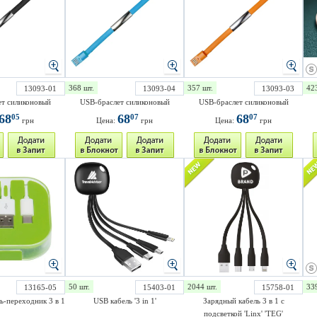
368 шт.
357 шт.
42
13093-01
13093-04
13093-03
т силиконовый
USB-браслет силиконовый
USB-браслет силиконовый
68
68
68
05
07
07
грн
Цена:
грн
Цена:
грн
50 шт.
2044 шт.
33
13165-05
15403-01
15758-01
ь-переходник 3 в 1
USB кабель '3 in 1'
Зарядный кабель 3 в 1 с
подсветкой 'Linx' 'TEG'