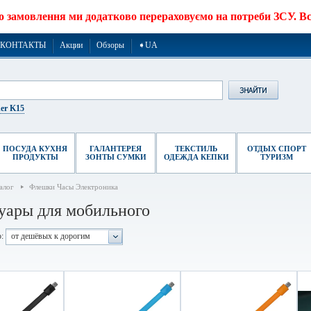
о замовлення ми додатково перераховуємо на потреби ЗСУ. Все
КОНТАКТЫ
Акции
Обзоры
➧UA
er K15
ПОСУДА КУХНЯ
ГАЛАНТЕРЕЯ
ТЕКСТИЛЬ
ОТДЫХ СПОРТ
ПРОДУКТЫ
ЗОНТЫ СУМКИ
ОДЕЖДА КЕПКИ
ТУРИЗМ
алог
Флешки Часы Электроника
уары для мобильного
:
от дешёвых к дорогим