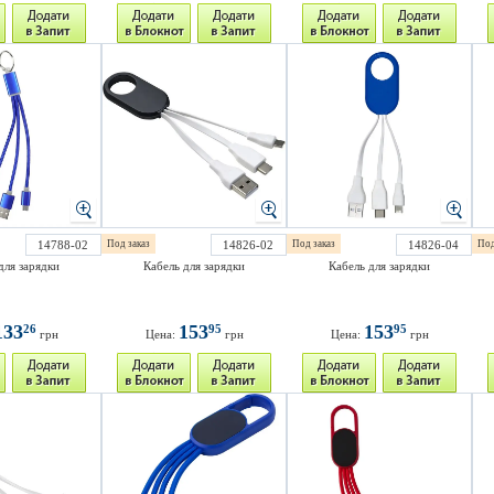
14788-02
Под заказ
14826-02
Под заказ
14826-04
Под
для зарядки
Кабель для зарядки
Кабель для зарядки
133
153
153
26
95
95
грн
Цена:
грн
Цена:
грн