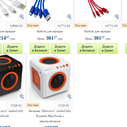
14866-01
Под заказ
14771-04
Под заказ
14771-03
Под
для зарядки
Кабель для зарядки
Кабель для зарядки
214
301
301
37
27
27
грн
Цена:
грн
Цена:
грн
1558-01
Под заказ
1559-01
cacoc' 'audioCube'
Колонки 'Allocacoc' 'audioCube
eTooth
Portable' BlueTooth с
аккумулятором
48
99