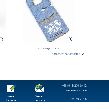
Страница товара
Смотреть все образцы
+38 (044) 290-19-42
многоканальный
Блокнот
Запрос
0 800 50-777-8
0
товаров
0
товаров