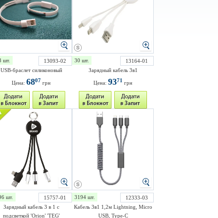
3 шт.
30 шт.
13093-02
13164-01
USB-браслет силиконовый
Зарядный кабель 3в1
68
93
07
71
Цена:
грн
Цена:
грн
96 шт.
3194 шт.
15757-01
12333-03
Зарядный кабель 3 в 1 с
Кабель 3в1 1,2м Lightning, Micro
подсветкой 'Orion' 'TEG'
USB, Type-C