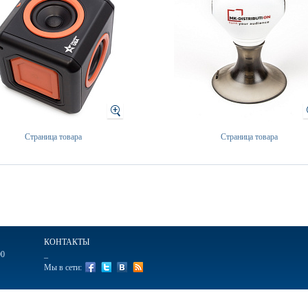
Страница товара
Страница товара
КОНТАКТЫ
00
_
Мы в сети:
ажные
Ручки подарочные
Ежедневники