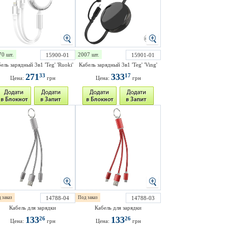
70 шт.
2007 шт.
15900-01
15901-01
ель зарядный 3в1 'Teg' 'Ruoki'
Кабель зарядный 3в1 'Teg' 'Ving'
271
333
33
17
Цена:
грн
Цена:
грн
 заказ
14788-04
Под заказ
14788-03
Кабель для зарядки
Кабель для зарядки
133
133
26
26
Цена:
грн
Цена:
грн