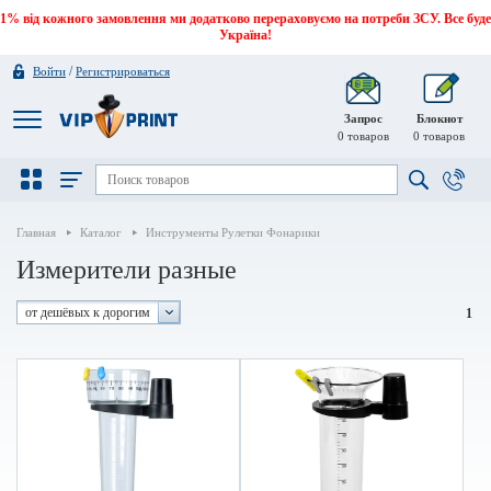
1% від кожного замовлення ми додатково перераховуємо на потреби ЗСУ. Все буде
Україна!
/
Войти
Регистрироваться
Запрос
Блокнот
0
товаров
0
товаров
Главная
Каталог
Инструменты Рулетки Фонарики
Измерители разные
от дешёвых к дорогим
1