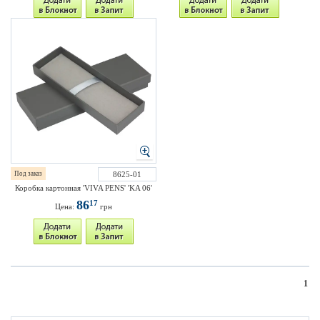
Под заказ
8625-01
Коробка картонная 'VIVA PENS' 'KA 06'
86
17
Цена:
грн
1