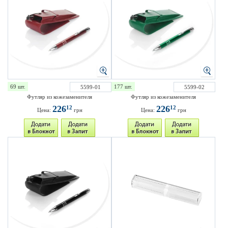
69 шт.
177 шт.
5599-01
5599-02
Футляр из кожезаменителя
Футляр из кожезаменителя
226
226
12
12
Цена:
грн
Цена:
грн