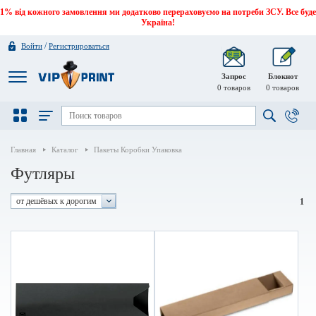
1% від кожного замовлення ми додатково перераховуємо на потреби ЗСУ. Все буде
Україна!
/
Войти
Регистрироваться
Запрос
Блокнот
0
товаров
0
товаров
Главная
Каталог
Пакеты Коробки Упаковка
Футляры
от дешёвых к дорогим
1