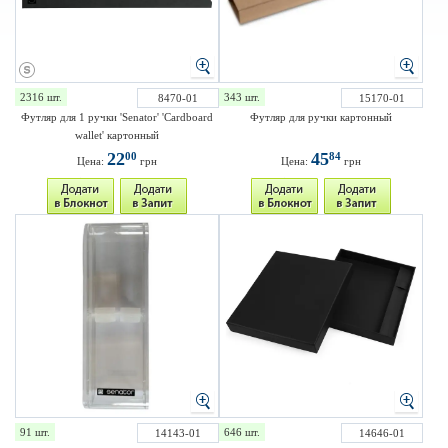
2316 шт.
343 шт.
8470-01
15170-01
Футляр для 1 ручки 'Senator' 'Cardboard
Футляр для ручки картонный
wallet' картонный
22
45
00
84
Цена:
грн
Цена:
грн
91 шт.
646 шт.
14143-01
14646-01