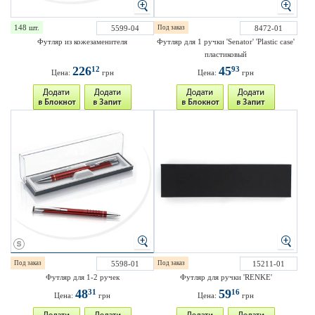
148 шт.
5599-04
Под заказ
8472-01
Футляр из кожезаменителя
Футляр для 1 ручки 'Senator' 'Plastic case'
пластиковый
226
45
12
93
Цена:
грн
Цена:
грн
Под заказ
5598-01
Под заказ
15211-01
Футляр для 1-2 ручек
Футляр для ручки 'RENKE'
48
59
31
16
Цена:
грн
Цена:
грн