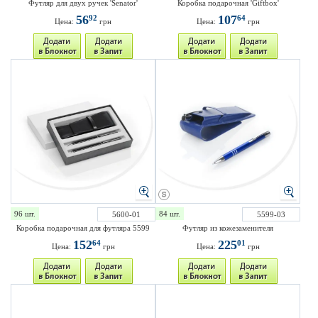
Футляр для двух ручек 'Senator'
Коробка подарочная 'Giftbox'
56
107
92
64
Цена:
грн
Цена:
грн
96 шт.
84 шт.
5600-01
5599-03
Коробка подарочная для футляра 5599
Футляр из кожезаменителя
152
225
64
01
Цена:
грн
Цена:
грн