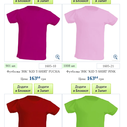
901 шт.
1008 шт.
1605-10
1605-21
Футболка 'JHK' 'KID T-SHIRT' FUCSIA
Футболка 'JHK' 'KID T-SHIRT' PINK
163
163
64
64
Цена:
грн
Цена:
грн