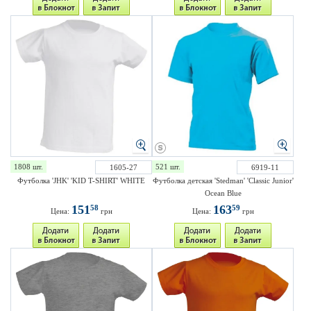
1808 шт.
521 шт.
1605-27
6919-11
Футболка 'JHK' 'KID T-SHIRT' WHITE
Футболка детская 'Stedman' 'Classic Junior'
Ocean Blue
151
163
58
59
Цена:
грн
Цена:
грн