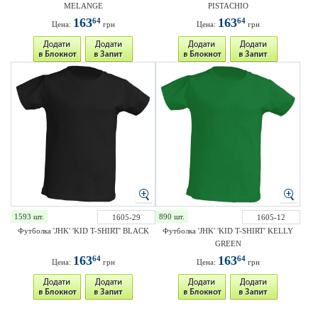
MELANGE
PISTACHIO
163
163
64
64
Цена:
грн
Цена:
грн
1593 шт.
890 шт.
1605-29
1605-12
Футболка 'JHK' 'KID T-SHIRT' BLACK
Футболка 'JHK' 'KID T-SHIRT' KELLY
GREEN
163
163
64
64
Цена:
грн
Цена:
грн