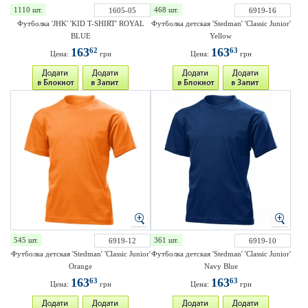
1110 шт.
468 шт.
1605-05
6919-16
Футболка 'JHK' 'KID T-SHIRT' ROYAL
Футболка детская 'Stedman' 'Classic Junior'
BLUE
Yellow
163
163
62
63
Цена:
грн
Цена:
грн
545 шт.
361 шт.
6919-12
6919-10
Футболка детская 'Stedman' 'Classic Junior'
Футболка детская 'Stedman' 'Classic Junior'
Orange
Navy Blue
163
163
63
63
Цена:
грн
Цена:
грн