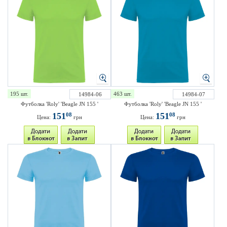
195 шт.
463 шт.
14984-06
14984-07
Футболка 'Roly' 'Beagle JN 155 '
Футболка 'Roly' 'Beagle JN 155 '
151
151
08
08
Цена:
грн
Цена:
грн