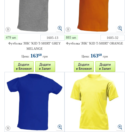
479 шт.
885 шт.
1605-13
1605-32
Футболка 'JHK' 'KID T-SHIRT' GREY
Футболка 'JHK' 'KID T-SHIRT' ORANGE
MELANGE
163
163
60
60
Цена:
грн
Цена:
грн