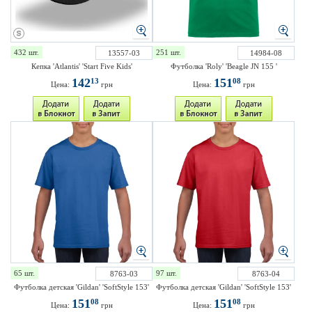
432 шт.
251 шт.
13557-03
14984-08
Кепка 'Atlantis' 'Start Five Kids'
Футболка 'Roly' 'Beagle JN 155 '
142
151
13
08
Цена:
грн
Цена:
грн
65 шт.
97 шт.
8763-03
8763-04
Футболка детская 'Gildan' 'SoftStyle 153'
Футболка детская 'Gildan' 'SoftStyle 153'
151
151
08
08
Цена:
грн
Цена:
грн