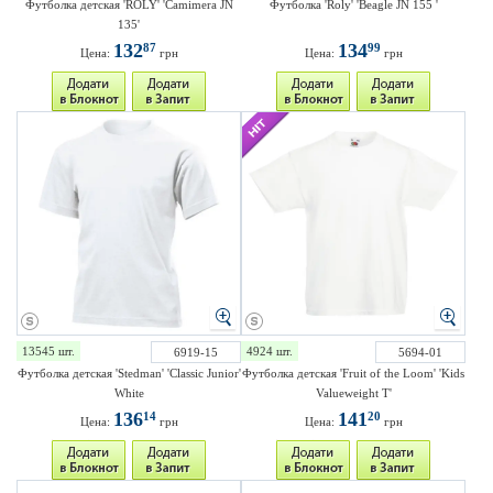
Футболка детская 'ROLY' 'Camimera JN
Футболка 'Roly' 'Beagle JN 155 '
135'
132
134
87
99
Цена:
грн
Цена:
грн
13545 шт.
4924 шт.
6919-15
5694-01
Футболка детская 'Stedman' 'Classic Junior'
Футболка детская 'Fruit of the Loom' 'Kids
White
Valueweight T'
136
141
14
20
Цена:
грн
Цена:
грн