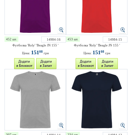
452 шт.
453 шт.
14984-16
14984-15
Футболка 'Roly' 'Beagle JN 155 '
Футболка 'Roly' 'Beagle JN 155 '
151
151
08
08
Цена:
грн
Цена:
грн
307 шт.
234 шт.