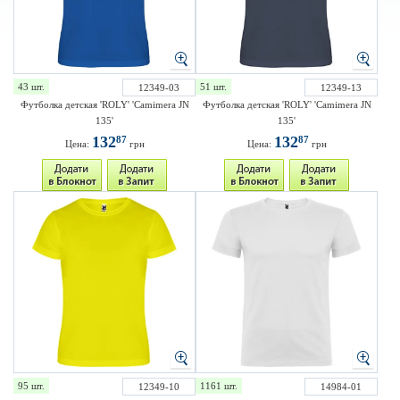
43 шт.
51 шт.
12349-03
12349-13
Футболка детская 'ROLY' 'Camimera JN
Футболка детская 'ROLY' 'Camimera JN
135'
135'
132
132
87
87
Цена:
грн
Цена:
грн
95 шт.
1161 шт.
12349-10
14984-01