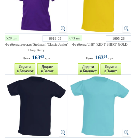
529 шт.
673 шт.
6919-05
1605-28
Футболка детская 'Stedman' 'Classic Junior'
Футболка 'JHK' 'KID T-SHIRT' GOLD
Deep Berry
163
163
63
64
Цена:
грн
Цена:
грн