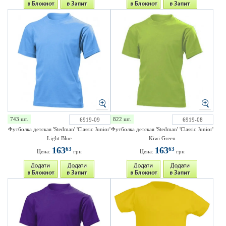
743 шт.
822 шт.
6919-09
6919-08
Футболка детская 'Stedman' 'Classic Junior'
Футболка детская 'Stedman' 'Classic Junior'
Light Blue
Kiwi Green
163
163
63
63
Цена:
грн
Цена:
грн