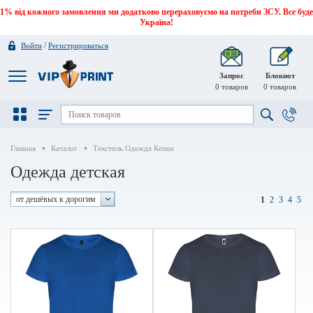
1% від кожного замовлення ми додатково перераховуємо на потреби ЗСУ. Все буде
Україна!
/
Войти
Регистрироваться
Запрос
Блокнот
0
товаров
0
товаров
Главная
Каталог
Текстиль Одежда Кепки
Одежда детская
от дешёвых к дорогим
1
2
3
4
5