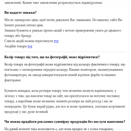
замовленні. Кожне таке замовлення розраховується індивідуально.
Ви надаєте знижки?
Ми не завищуємо ціни, щоб потім дивувати Вас знижками. На нашому сайті Ви
бачите реальні оптові ціни.
Знижки бувають в рамках промо-акцій з метою привернення уваги до цікавого
товару або бренду.
Список акцій можна переглянути
тут
.
Акційні товари
тут
.
Колір товару від того, що на фотографії, може відрізнятися?
Колір товару на фотографії може відрізнятися від кольору фактичного товару, що
пов'язано з спотворенням передачі кольору Вашим монітором, налаштуваннями
фотоапаратури, на заводі використовували новий відтінок фарби та іншими
факторами.
Бувають випадки, коли розміри товару теж незначно можуть варіюватися, у
зв'язку з тим, що вносячи товар на сайт, ми орієнтуємося на поточну поставку
товару, а виробник може незначно змінити розміри на свій розсуд і нас не
попередити. Це буває вкрай рідко, але все ж може трапитися, оскільки асортимент
продукції у нас дуже великий.
Чи можна придбати рекламно-сувенірну продукцію без послуги нанесення?
На даний момент така можливість є, але вона працює не з усіма товарами,