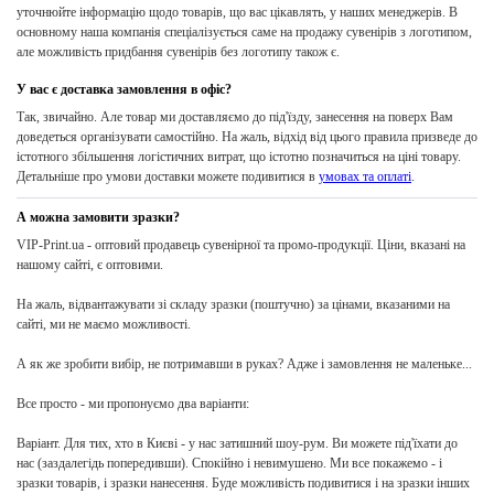
уточнюйте інформацію щодо товарів, що вас цікавлять, у наших менеджерів. В
основному наша компанія спеціалізується саме на продажу сувенірів з логотипом,
але можливість придбання сувенірів без логотипу також є.
У вас є доставка замовлення в офіс?
Так, звичайно. Але товар ми доставляємо до під'їзду, занесення на поверх Вам
доведеться організувати самостійно. На жаль, відхід від цього правила призведе до
істотного збільшення логістичних витрат, що істотно позначиться на ціні товару.
Детальніше про умови доставки можете подивитися в
умовах та оплаті
.
А можна замовити зразки?
VIP-Print.ua - оптовий продавець сувенірної та промо-продукції. Ціни, вказані на
нашому сайті, є оптовими.
На жаль, відвантажувати зі складу зразки (поштучно) за цінами, вказаними на
сайті, ми не маємо можливості.
А як же зробити вибір, не потримавши в руках? Адже і замовлення не маленьке...
Все просто - ми пропонуємо два варіанти:
Варіант. Для тих, хто в Києві - у нас затишний шоу-рум. Ви можете під'їхати до
нас (заздалегідь попередивши). Спокійно і невимушено. Ми все покажемо - і
зразки товарів, і зразки нанесення. Буде можливість подивитися і на зразки інших