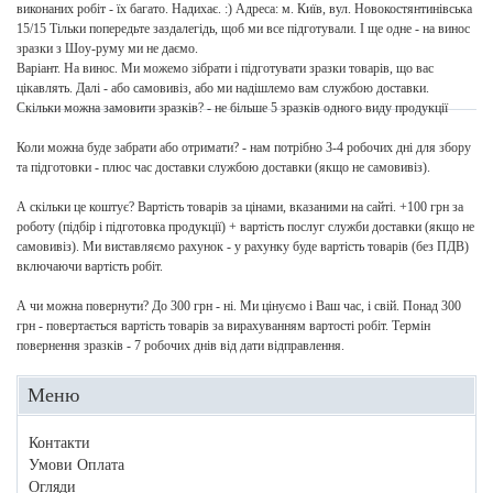
виконаних робіт - їх багато. Надихає. :) Адреса: м. Київ, вул. Новокостянтинівська
15/15 Тільки попередьте заздалегідь, щоб ми все підготували. І ще одне - на винос
зразки з Шоу-руму ми не даємо.
Варіант. На винос. Ми можемо зібрати і підготувати зразки товарів, що вас
цікавлять. Далі - або самовивіз, або ми надішлемо вам службою доставки.
Скільки можна замовити зразків? - не більше 5 зразків одного виду продукції
Коли можна буде забрати або отримати? - нам потрібно 3-4 робочих дні для збору
та підготовки - плюс час доставки службою доставки (якщо не самовивіз).
А скільки це коштує? Вартість товарів за цінами, вказаними на сайті. +100 грн за
роботу (підбір і підготовка продукції) + вартість послуг служби доставки (якщо не
самовивіз). Ми виставляємо рахунок - у рахунку буде вартість товарів (без ПДВ)
включаючи вартість робіт.
А чи можна повернути? До 300 грн - ні. Ми цінуємо і Ваш час, і свій. Понад 300
грн - повертається вартість товарів за вирахуванням вартості робіт. Термін
повернення зразків - 7 робочих днів від дати відправлення.
Меню
Контакти
Умови Оплата
Огляди