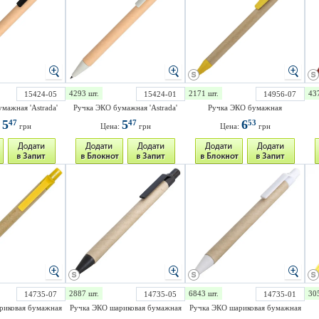
4293 шт.
2171 шт.
43
15424-05
15424-01
14956-07
мажная 'Astrada'
Ручка ЭКО бумажная 'Astrada'
Ручка ЭКО бумажная
5
5
6
47
47
53
:
грн
Цена:
грн
Цена:
грн
2887 шт.
6843 шт.
30
14735-07
14735-05
14735-01
риковая бумажная
Ручка ЭКО шариковая бумажная
Ручка ЭКО шариковая бумажная