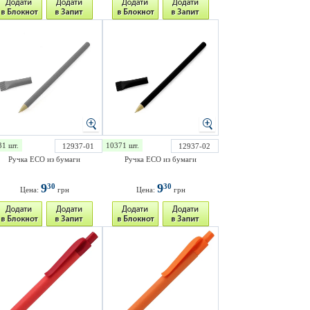
31 шт.
10371 шт.
12937-01
12937-02
Ручка ECO из бумаги
Ручка ECO из бумаги
9
9
30
30
Цена:
грн
Цена:
грн