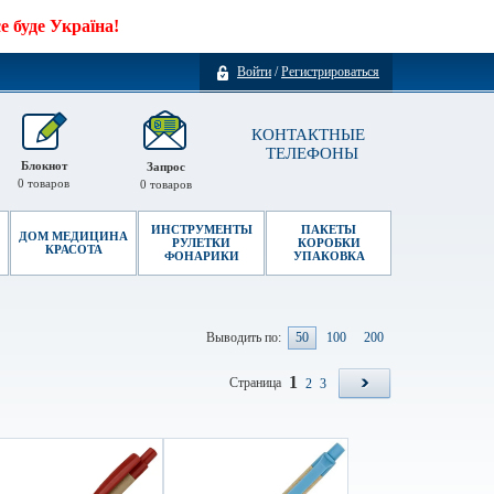
 буде Україна!
Войти
/
Регистрироваться
КОНТАКТНЫЕ
ТЕЛЕФОНЫ
Блокнот
Запрос
0
товаров
0
товаров
ИНСТРУМЕНТЫ
ПАКЕТЫ
ДОМ МЕДИЦИНА
РУЛЕТКИ
КОРОБКИ
КРАСОТА
ФОНАРИКИ
УПАКОВКА
Выводить по:
50
100
200
1
Страница
2
3