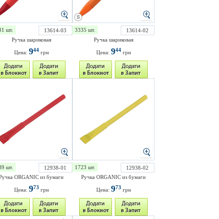
31 шт.
3335 шт.
13614-03
13614-02
Ручка шариковая
Ручка шариковая
9
9
44
44
Цена:
грн
Цена:
грн
89 шт.
1723 шт.
12938-01
12938-02
Ручка ORGANIC из бумаги
Ручка ORGANIC из бумаги
9
9
73
73
Цена:
грн
Цена:
грн