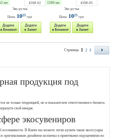
52 шт.
1260 шт.
4598-02
4598-05
Эко-ручка
Эко-ручка
10
10
25
25
Цена:
грн
Цена:
грн
1
Страница
2
3
ирная продукция под
ся не только тенденцией, но и показателем ответственного бизнеса.
черкнуть свой имидж.
сфере экосувениров
й осознанности. В Киеве вы можете легко купить такие аксессуары
ются оригинальным дизайном колпачка и приятными ощущениями во