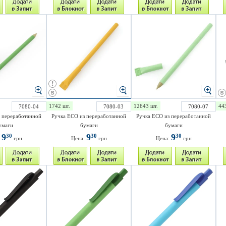
1742 шт.
12643 шт.
44
7080-04
7080-03
7080-07
 переработанной
Ручка ECO из переработанной
Ручка ECO из переработанной
умаги
бумаги
бумаги
9
9
9
30
30
30
:
грн
Цена:
грн
Цена:
грн