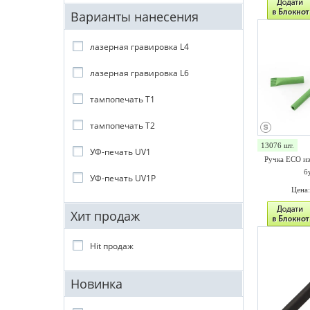
Варианты нанесения
лазерная гравировка L4
лазерная гравировка L6
тампопечать T1
тампопечать T2
13076 шт.
УФ-печать UV1
Ручка ECO из
б
УФ-печать UV1P
Цена
Хит продаж
Hit продаж
Новинка