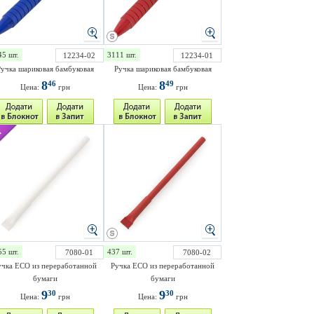
45 шт.
3111 шт.
12234-02
12234-01
учка шариковая бамбуковая
Ручка шариковая бамбуковая
8
8
46
49
Цена:
грн
Цена:
грн
55 шт.
437 шт.
7080-01
7080-02
учка ECO из переработанной
Ручка ECO из переработанной
бумаги
бумаги
9
9
30
30
Цена:
грн
Цена:
грн