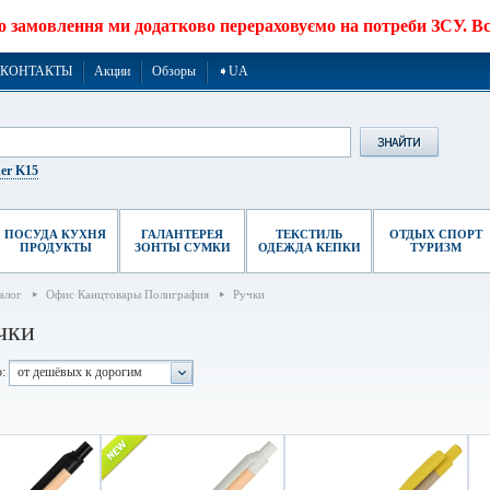
о замовлення ми додатково перераховуємо на потреби ЗСУ. Все
КОНТАКТЫ
Акции
Обзоры
➧UA
er K15
ПОСУДА КУХНЯ
ГАЛАНТЕРЕЯ
ТЕКСТИЛЬ
ОТДЫХ СПОРТ
ПРОДУКТЫ
ЗОНТЫ СУМКИ
ОДЕЖДА КЕПКИ
ТУРИЗМ
алог
Офис Канцтовары Полиграфия
Ручки
чки
:
от дешёвых к дорогим