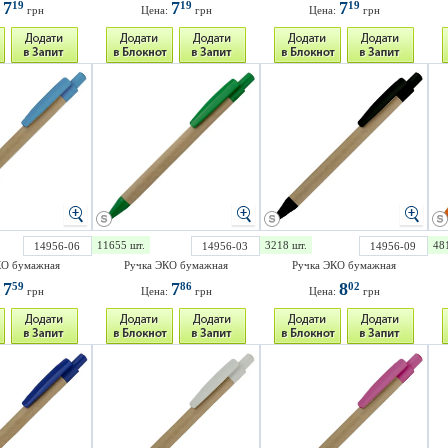
7
7
7
19
19
19
:
грн
Цена:
грн
Цена:
грн
11655 шт.
3218 шт.
48
14956-06
14956-03
14956-09
КО бумажная
Ручка ЭКО бумажная
Ручка ЭКО бумажная
7
7
8
59
86
02
:
грн
Цена:
грн
Цена:
грн