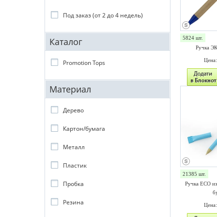
Под заказ (от 2 до 4 недель)
5824 шт.
Каталог
Ручка Э
Цена
Promotion Tops
Материал
Дерево
Картон/бумага
Металл
Пластик
21385 шт.
Пробка
Ручка ECO из
б
Резина
Цена