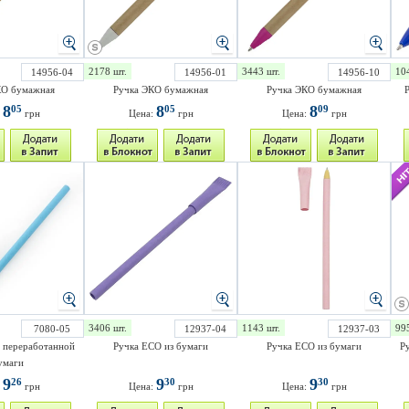
2178 шт.
3443 шт.
10
14956-04
14956-01
14956-10
КО бумажная
Ручка ЭКО бумажная
Ручка ЭКО бумажная
Р
8
8
8
05
05
09
:
грн
Цена:
грн
Цена:
грн
3406 шт.
1143 шт.
99
7080-05
12937-04
12937-03
 переработанной
Ручка ECO из бумаги
Ручка ECO из бумаги
Р
умаги
9
9
9
26
30
30
:
грн
Цена:
грн
Цена:
грн