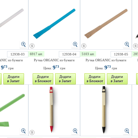
6917 шт.
5103 шт.
28
12938-03
12938-04
12938-05
NIC из бумаги
Ручка ORGANIC из бумаги
Ручка ORGANIC из бумаги
9
9
9
73
73
73
:
грн
Цена:
грн
Цена:
грн