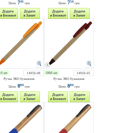
7
7
41
54
Цена:
грн
Цена:
грн
16 шт.
1866 шт.
14956-08
14956-05
Ручка ЭКО бумажная
Ручка ЭКО бумажная
8
8
04
04
Цена:
грн
Цена:
грн