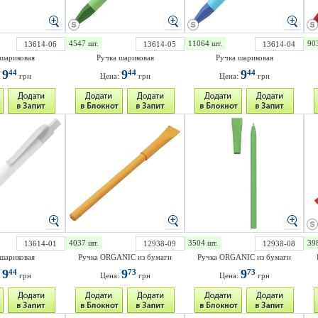
4547 шт.
11064 шт.
90
13614-06
13614-05
13614-04
шариковая
Ручка шариковая
Ручка шариковая
9
9
9
44
44
44
:
грн
Цена:
грн
Цена:
грн
4037 шт.
3504 шт.
39
13614-01
12938-09
12938-08
шариковая
Ручка ORGANIC из бумаги
Ручка ORGANIC из бумаги
9
9
9
44
73
73
:
грн
Цена:
грн
Цена:
грн