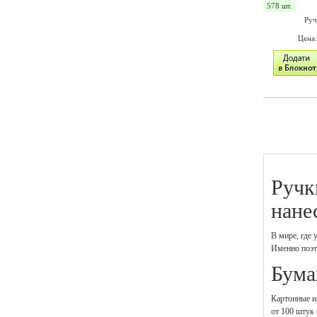
578 шт.
Руч
Цена
Ручк
нане
В мире, где 
Именно поэт
Бума
Картонные ил
от 100 штук