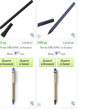
51 шт.
1384 шт.
12938-07
12938-06
Ручка ORGANIC из бумаги
Ручка ORGANIC из бумаги
9
9
73
73
Цена:
грн
Цена:
грн