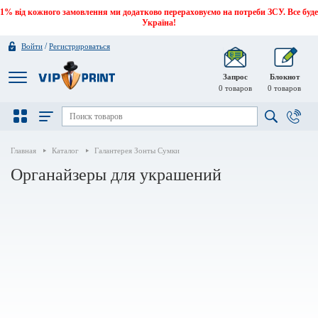
1% від кожного замовлення ми додатково перераховуємо на потреби ЗСУ. Все буде
Україна!
/
Войти
Регистрироваться
Запрос
Блокнот
0
товаров
0
товаров
Главная
Каталог
Галантерея Зонты Сумки
Органайзеры для украшений