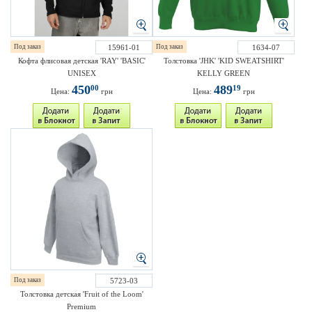
Под заказ
15961-01
Под заказ
1634-07
Кофта флисовая детская 'RAY' 'BASIC'
Толстовка 'JHK' 'KID SWEATSHIRT'
UNISEX
KELLY GREEN
450
489
00
19
Цена:
грн
Цена:
грн
Под заказ
5723-03
Толстовка детская 'Fruit of the Loom'
Premium