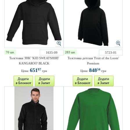
70 шт.
283 шт.
1635-09
5723-01
Толстовка 'JHK' 'KID SWEATSHIRT
Толстовка детская 'Fruit of the Loom'
KANGAROO' BLACK
Premium
651
848
97
34
Цена:
грн
Цена:
грн