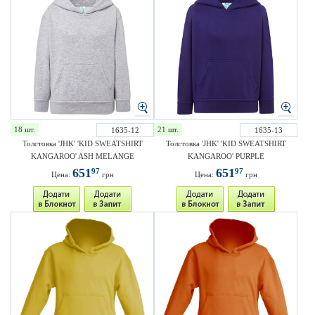
18 шт.
21 шт.
1635-12
1635-13
Толстовка 'JHK' 'KID SWEATSHIRT
Толстовка 'JHK' 'KID SWEATSHIRT
KANGAROO' ASH MELANGE
KANGAROO' PURPLE
651
651
97
97
Цена:
грн
Цена:
грн