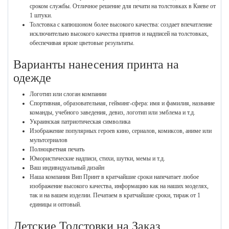
сроком службы. Отличное решение для печати на толстовках в Киеве от
1 штуки.
Толстовка с капюшоном более высокого качества: создает впечатление
исключительно высокого качества принтов и надписей на толстовках,
обеспечивая яркие цветовые результаты.
Варианты нанесения принта на
одежде
Логотип или слоган компании
Спортивная, образовательная, гейминг-сфера: имя и фамилия, название
команды, учебного заведения, девиз, логотип или эмблема и т.д.
Украинская патриотическая символика
Изображение популярных героев кино, сериалов, комиксов, аниме или
мультсериалов
Полноцветная печать
Юмористические надписи, стихи, шутки, мемы и т.д.
Ваш индивидуальный дизайн
Наша компания Вип Принт в кратчайшие сроки напечатает любое
изображение высокого качества, информацию как на наших моделях,
так и на вашем изделии. Печатаем в кратчайшие сроки, тираж от 1
единицы и оптовый.
Детские Толстовки на Заказ