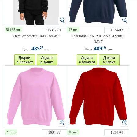
50135 шт.
17 шт.
15327-01
1634-02
Свитшот детский 'RAY' 'BASIC'
Толстовка 'JHK' 'KID SWEATSHIRT'
NAVY
483
489
75
19
Цена:
грн
Цена:
грн
21 шт.
16 шт.
1634-03
1634-04