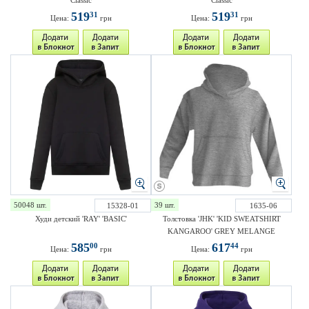
Classic
Classic
519
519
31
31
Цена:
грн
Цена:
грн
50048 шт.
39 шт.
15328-01
1635-06
Худи детский 'RAY' 'BASIC'
Толстовка 'JHK' 'KID SWEATSHIRT
KANGAROO' GREY MELANGE
585
617
00
44
Цена:
грн
Цена:
грн