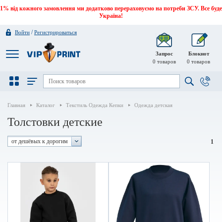
1% від кожного замовлення ми додатково перераховуємо на потреби ЗСУ. Все буде
Україна!
/
Войти
Регистрироваться
Запрос
Блокнот
0
товаров
0
товаров
Главная
Каталог
Текстиль Одежда Кепки
Одежда детская
Толстовки детские
от дешёвых к дорогим
1