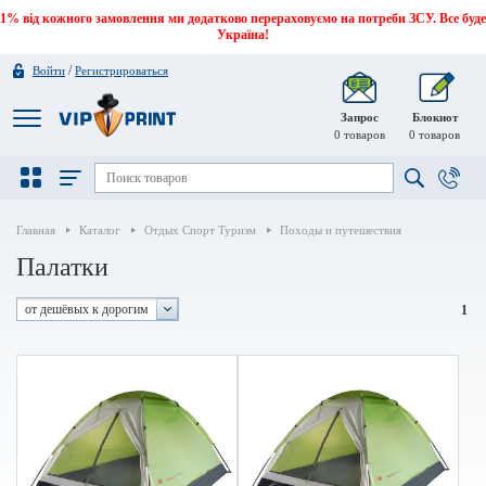
1% від кожного замовлення ми додатково перераховуємо на потреби ЗСУ. Все буде
Україна!
/
Войти
Регистрироваться
Запрос
Блокнот
0
товаров
0
товаров
Главная
Каталог
Отдых Спорт Туризм
Походы и путешествия
Палатки
от дешёвых к дорогим
1