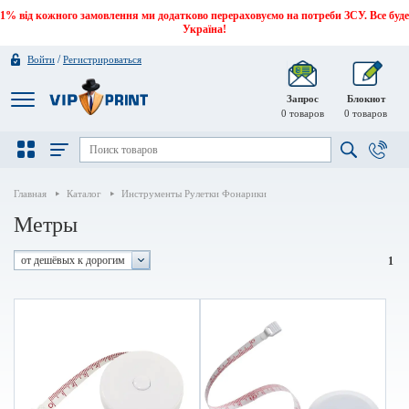
1% від кожного замовлення ми додатково перераховуємо на потреби ЗСУ. Все буде
Україна!
/
Войти
Регистрироваться
Запрос
Блокнот
0
товаров
0
товаров
Главная
Каталог
Инструменты Рулетки Фонарики
Метры
от дешёвых к дорогим
1