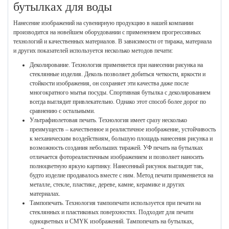
бутылках для воды
Нанесение изображений на сувенирную продукцию в нашей компании
производится на новейшем оборудовании с применением прогрессивных
технологий и качественных материалов. В зависимости от тиража, материала
и других показателей используется несколько методов печати:
Деколирование. Технология применяется при нанесении рисунка на
стеклянные изделия. Деколь позволяет добиться четкости, яркости и
стойкости изображения, он сохраняет эти качества даже после
многократного мытья посуды. Спортивная бутылка с деколированием
всегда выглядит привлекательно. Однако этот способ более дорог по
сравнению с остальными.
Ультрафиолетовая печать. Технология имеет сразу несколько
преимуществ – качественное и реалистичное изображение, устойчивость
к механическим воздействиям, большую площадь нанесения рисунка и
возможность создания небольших тиражей. УФ печать на бутылках
отличается фотореалистичным изображением и позволяет наносить
полноцветную яркую картинку. Нанесенный рисунок выглядит так,
будто изделие продавалось вместе с ним. Метод печати применяется на
металле, стекле, пластике, дереве, камне, керамике и других
материалах.
Тампопечать. Технология тампопечати используется при печати на
стеклянных и пластиковых поверхностях. Подходит для печати
одноцветных и CMYK изображений. Тампопечать на бутылках,