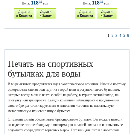
118
118
95
95
Цена:
грн
Цена:
грн
1
2
3
4
5
6
Печать на спортивных
бутылках для воды
В мире активно продвигается идея экологического сознания. Именно поэтому
одноразовые стаканчики идут на второй план и уступают место бутылкам,
которые всегда можно взять с собой на работу, в туристический поход, на
прогулку или тренировку. Каждой компании, заботящейся о продвижении
своего бренда, стоит задуматься о нанесении логотипа на пластиковую,
металлическую или стеклянную бутылку.
Стильный дизайн обеспечивает брендирование бутылок. Вы можете нанести
на изделие всю необходимую информацию о вашей компании и повысить ее
ведомость среди других торговых марок. Бутылки для питья с логотипом