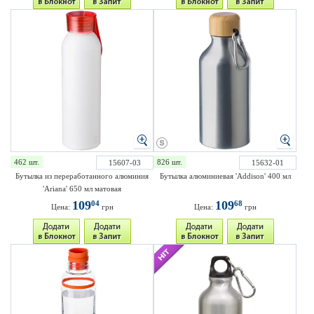
462 шт.
826 шт.
15607-03
15632-01
Бутылка из переработанного алюминия
Бутылка алюминиевая 'Addison' 400 мл
'Ariana' 650 мл матовая
109
109
04
68
Цена:
грн
Цена:
грн