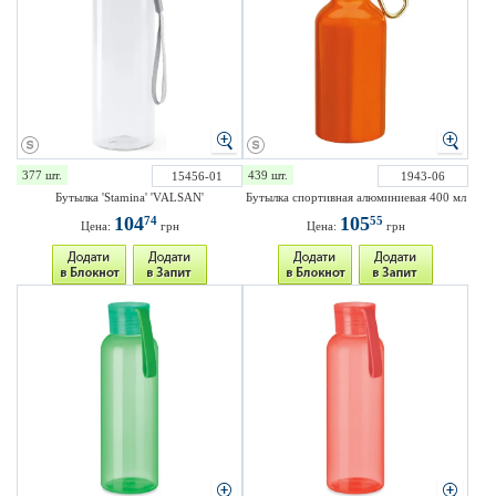
377 шт.
439 шт.
15456-01
1943-06
Бутылка 'Stamina' 'VALSAN'
Бутылка спортивная алюминиевая 400 мл
104
105
74
55
Цена:
грн
Цена:
грн