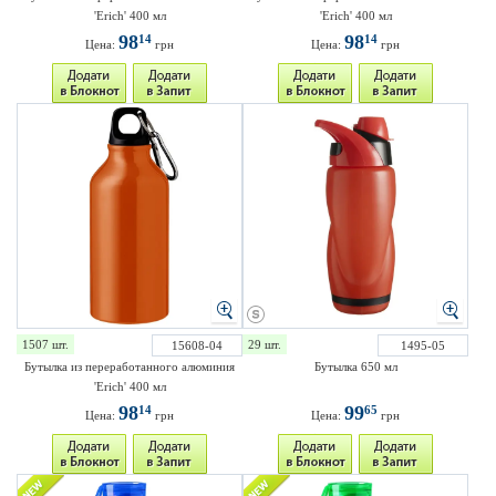
'Erich' 400 мл
'Erich' 400 мл
98
98
14
14
Цена:
грн
Цена:
грн
1507 шт.
29 шт.
15608-04
1495-05
Бутылка из переработанного алюминия
Бутылка 650 мл
'Erich' 400 мл
98
99
14
65
Цена:
грн
Цена:
грн