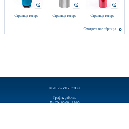
Страница товара
Страница товара
Страница товара
Смотреть все образцы
© 2012 - VIP-Print.ua
График работы:
Пн-Пт: 09:00 - 18:00
Сб, Вс: Выходной
Ручки
Блокноты
Календари
Чашки
Пакеты
Пакеты бумажные
Ручки подарочные
Ежедневники