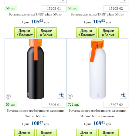
56 шт.
56 шт.
15205-01
15205-02
Бутылка для воды 'INDI' tritan 500мл
Бутылка для воды 'INDI' tritan 500мл
105
105
93
93
Цена:
грн
Цена:
грн
55 шт.
722 шт.
15606-01
15607-02
Бутылка из переработанного алюминия
Бутылка из переработанного алюминия
'Katrin' 650 мл
'Ariana' 650 мл матовая
108
109
07
01
Цена:
грн
Цена:
грн