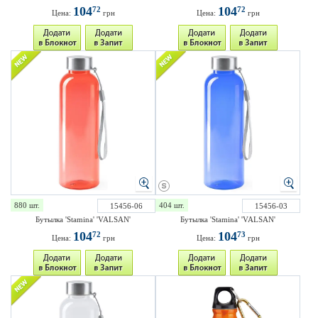
104
104
72
72
Цена:
грн
Цена:
грн
880 шт.
404 шт.
15456-06
15456-03
Бутылка 'Stamina' 'VALSAN'
Бутылка 'Stamina' 'VALSAN'
104
104
72
73
Цена:
грн
Цена:
грн