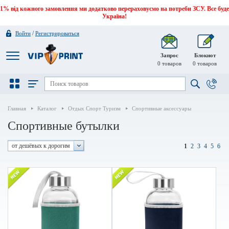
1% від кожного замовлення ми додатково перераховуємо на потреби ЗСУ. Все буде
Україна!
/
Войти
Регистрироваться
Запрос
Блокнот
0
товаров
0
товаров
Главная
Каталог
Отдых Спорт Туризм
Спортивные аксессуары
Спортивные бутылки
от дешёвых к дорогим
1
2
3
4
5
6