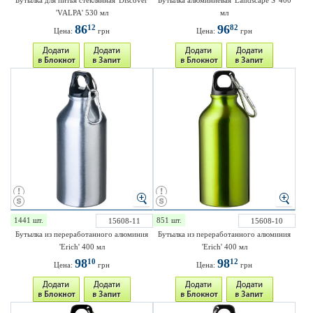
Бутылка для питья стеклянная 'Discover'
Бутылка алюминиевая 'Landscape S' 400
'VALPA' 530 мл
мл
86
96
12
82
Цена:
грн
Цена:
грн
1441 шт.
851 шт.
15608-11
15608-10
Бутылка из переработанного алюминия
Бутылка из переработанного алюминия
'Erich' 400 мл
'Erich' 400 мл
98
98
10
12
Цена:
грн
Цена:
грн