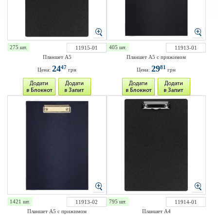
275 шт.
405 шт.
11915-01
11913-01
Планшет А5
Планшет А5 с прижимом
24
29
47
81
Цена:
грн
Цена:
грн
1421 шт.
795 шт.
11913-02
11914-01
Планшет А5 с прижимом
Планшет А4