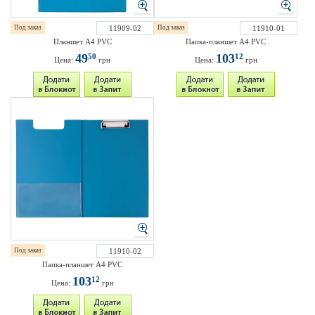
Под заказ
11909-02
Под заказ
11910-01
Планшет А4 PVC
Папка-планшет A4 PVC
49
103
50
12
Цена:
грн
Цена:
грн
Под заказ
11910-02
Папка-планшет A4 PVC
103
12
Цена:
грн