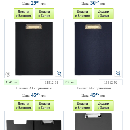
29
36
81
62
Цена:
грн
Цена:
грн
1541 шт.
286 шт.
11912-01
11912-02
Планшет А4 с прижимом
Планшет А4 с прижимом
45
45
45
45
Цена:
грн
Цена:
грн