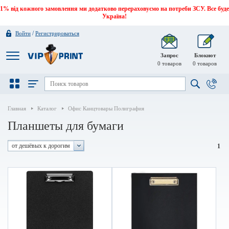
1% від кожного замовлення ми додатково перераховуємо на потреби ЗСУ. Все буде
Україна!
/
Войти
Регистрироваться
Запрос
Блокнот
0
товаров
0
товаров
Главная
Каталог
Офис Канцтовары Полиграфия
Планшеты для бумаги
от дешёвых к дорогим
1