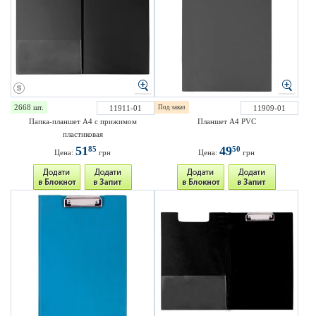
2668 шт.
11911-01
Под заказ
11909-01
Папка-планшет А4 с прижимом
Планшет А4 PVC
пластиковая
51
49
85
50
Цена:
грн
Цена:
грн