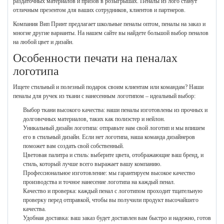
раздаточных материалов и призов в розыгрышах. Пеналы из лого станут
отличным презентом для ваших сотрудников, клиентов и партнеров.
Компания Вип Принт предлагает школьные пеналы оптом, пеналы на заказ и
многие другие варианты. На нашем сайте вы найдете большой выбор пеналов
на любой цвет и дизайн.
Особенности печати на пеналах
логотипа
Ищете стильный и полезный подарок своим клиентам или командам? Наши
пеналы для ручек из ткани с нанесенным логотипом – идеальный выбор:
Выбор ткани высокого качества: наши пеналы изготовлены из прочных и
долговечных материалов, таких как полиэстер и нейлон.
Уникальный дизайн логотипа: отправьте нам свой логотип и мы впишем
его в стильный дизайн. Если нет логотипа, наша команда дизайнеров
поможет вам создать свой собственный.
Цветовая палитра и стиль: выберите цвета, отображающие ваш бренд, и
стиль, который лучше всего выражает вашу компанию.
Профессиональное изготовление: мы гарантируем высокое качество
производства и точное нанесение логотипа на каждый пенал.
Качество и проверка: каждый пенал с логотипом проходит тщательную
проверку перед отправкой, чтобы вы получили продукт высочайшего
качества.
Удобная доставка: ваш заказ будет доставлен вам быстро и надежно, готов