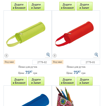
Под заказ
2779-02
Под заказ
2779-01
Пенал для ручек
Пенал для ручек
75
75
97
97
Цена:
грн
Цена:
грн