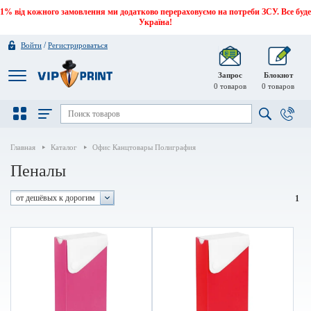
1% від кожного замовлення ми додатково перераховуємо на потреби ЗСУ. Все буде
Україна!
/
Войти
Регистрироваться
Запрос
Блокнот
0
товаров
0
товаров
Главная
Каталог
Офис Канцтовары Полиграфия
Пеналы
от дешёвых к дорогим
1