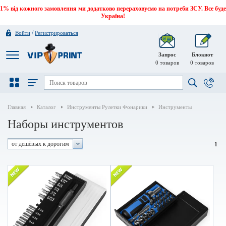
1% від кожного замовлення ми додатково перераховуємо на потреби ЗСУ. Все буде
Україна!
/
Войти
Регистрироваться
Запрос
Блокнот
0
товаров
0
товаров
Главная
Каталог
Инструменты Рулетки Фонарики
Инструменты
Наборы инструментов
от дешёвых к дорогим
1