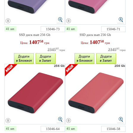
41 шт.
41 шт.
15046-73
15046-71
SSD диск matt 256 Gb
SSD диск matt 256 Gb
1407
1407
58
58
Цена:
грн
Цена:
грн
97
97
2345
2345
грн
грн
41 шт.
41 шт.
15046-64
15046-58