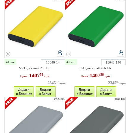
41 шт.
41 шт.
15046-14
15046-140
SSD диск matt 256 Gb
SSD диск matt 256 Gb
1407
1407
58
58
Цена:
грн
Цена:
грн
97
97
2345
2345
грн
грн