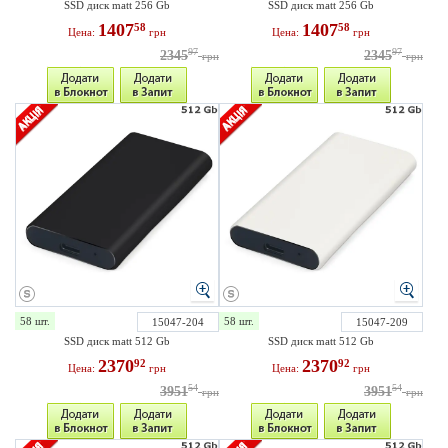
SSD диск matt 256 Gb
SSD диск matt 256 Gb
1407
1407
58
58
Цена:
грн
Цена:
грн
97
97
2345
2345
грн
грн
58 шт.
58 шт.
15047-204
15047-209
SSD диск matt 512 Gb
SSD диск matt 512 Gb
2370
2370
92
92
Цена:
грн
Цена:
грн
54
54
3951
3951
грн
грн