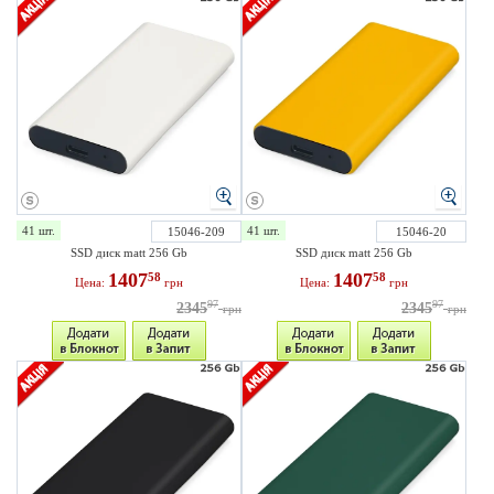
41 шт.
41 шт.
15046-209
15046-20
SSD диск matt 256 Gb
SSD диск matt 256 Gb
1407
1407
58
58
Цена:
грн
Цена:
грн
97
97
2345
2345
грн
грн