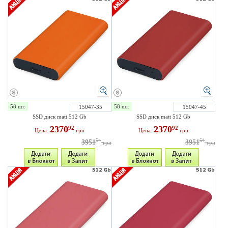
58 шт.
58 шт.
15047-35
15047-45
SSD диск matt 512 Gb
SSD диск matt 512 Gb
2370
2370
92
92
Цена:
грн
Цена:
грн
54
54
3951
3951
грн
грн