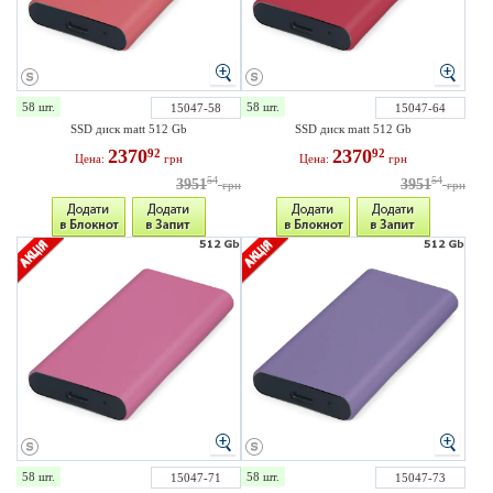
58 шт.
58 шт.
15047-58
15047-64
SSD диск matt 512 Gb
SSD диск matt 512 Gb
2370
2370
92
92
Цена:
грн
Цена:
грн
54
54
3951
3951
грн
грн
58 шт.
58 шт.
15047-71
15047-73