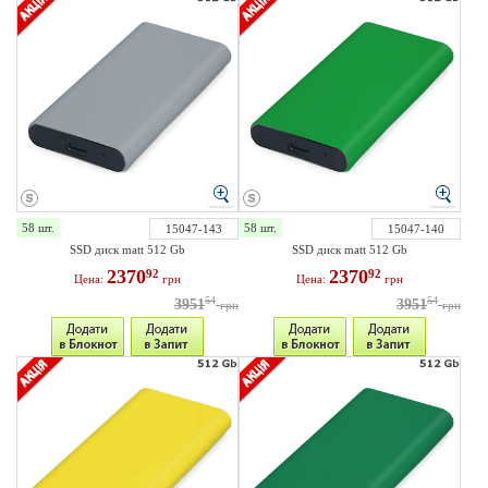
58 шт.
58 шт.
15047-143
15047-140
SSD диск matt 512 Gb
SSD диск matt 512 Gb
2370
2370
92
92
Цена:
грн
Цена:
грн
54
54
3951
3951
грн
грн