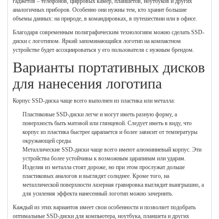
гаджетов – телефонов, цифровых камер, планшетов, ноутбуков и других
аналогичных приборов. Особенно они нужны тем, кто хранит большие
объемы данных: на природе, в командировках, в путешествии или в офисе.
Благодаря современным полиграфическим технологиям можно сделать SSD-
диски с логотипом. Яркий запоминающийся логотип на компактном
устройстве будет ассоциироваться у его пользователя с нужным брендом.
Варианты портативных дисков
для нанесения логотипа
Корпус SSD-диска чаще всего выполнен из пластика или металла:
Пластиковые SSD-диски легче и могут иметь разную форму, а
поверхность быть матовой или глянцевой. Следует иметь в виду, что
корпус из пластика быстрее царапается и более зависит от температуры
окружающей среды.
Металлические SSD-диски чаще всего имеют алюминиевый корпус. Эти
устройства более устойчивы к возможным царапинам или ударам.
Изделия из металла стоят дороже, но при этом прослужат дольше
пластиковых аналогов и выглядят солиднее. Кроме того, на
металлической поверхности лазерная гравировка выглядит выигрышно, а
для усиления эффекта нанесенный логотип можно зачернить.
Каждый из этих вариантов имеет свои особенности и позволяет подобрать
оптимальные SSD-диски для компьютера, ноутбука, планшета и других