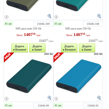
41 шт.
41 шт.
15046-109
15046-100
SSD диск matt 256 Gb
SSD диск matt 256 Gb
1407
1407
58
58
Цена:
грн
Цена:
грн
97
97
2345
2345
грн
грн
41 шт.
41 шт.
15046-99
15046-95