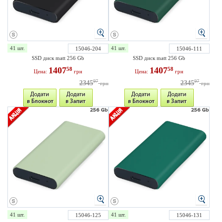
41 шт.
41 шт.
15046-204
15046-111
SSD диск matt 256 Gb
SSD диск matt 256 Gb
1407
1407
58
58
Цена:
грн
Цена:
грн
97
97
2345
2345
грн
грн
41 шт.
41 шт.
15046-125
15046-131