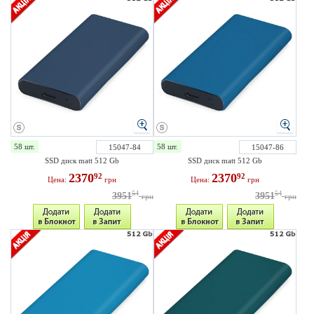
58 шт.
58 шт.
15047-84
15047-86
SSD диск matt 512 Gb
SSD диск matt 512 Gb
2370
2370
92
92
Цена:
грн
Цена:
грн
54
54
3951
3951
грн
грн