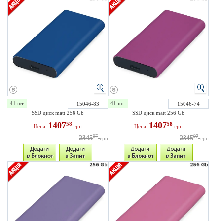
41 шт.
41 шт.
15046-83
15046-74
SSD диск matt 256 Gb
SSD диск matt 256 Gb
1407
1407
58
58
Цена:
грн
Цена:
грн
97
97
2345
2345
грн
грн