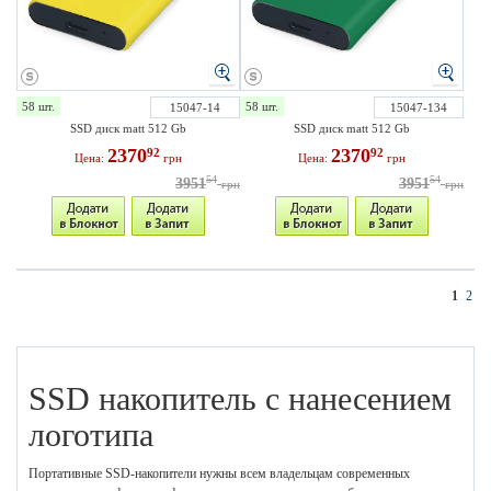
58 шт.
58 шт.
15047-14
15047-134
SSD диск matt 512 Gb
SSD диск matt 512 Gb
2370
2370
92
92
Цена:
грн
Цена:
грн
54
54
3951
3951
грн
грн
1
2
SSD накопитель с нанесением
логотипа
Портативные SSD-накопители нужны всем владельцам современных