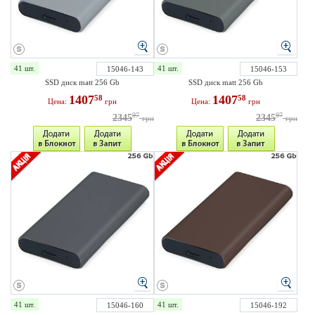
41 шт.
41 шт.
15046-143
15046-153
SSD диск matt 256 Gb
SSD диск matt 256 Gb
1407
1407
58
58
Цена:
грн
Цена:
грн
97
97
2345
2345
грн
грн
41 шт.
41 шт.
15046-160
15046-192