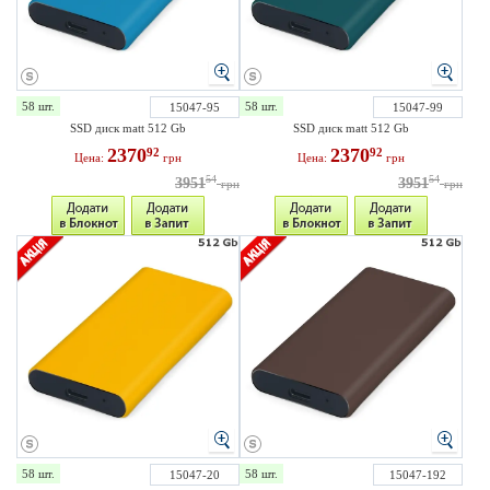
58 шт.
58 шт.
15047-95
15047-99
SSD диск matt 512 Gb
SSD диск matt 512 Gb
2370
2370
92
92
Цена:
грн
Цена:
грн
54
54
3951
3951
грн
грн
58 шт.
58 шт.
15047-20
15047-192