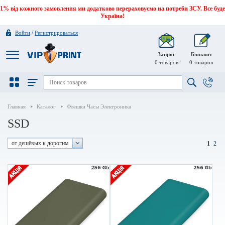
1% від кожного замовлення ми додатково перераховуємо на потреби ЗСУ. Все буде
Україна!
/
Войти
Регистрироваться
Запрос
Блокнот
0
товаров
0
товаров
Главная
Каталог
Флешки Часы Электроника
SSD
от дешёвых к дорогим
1
2