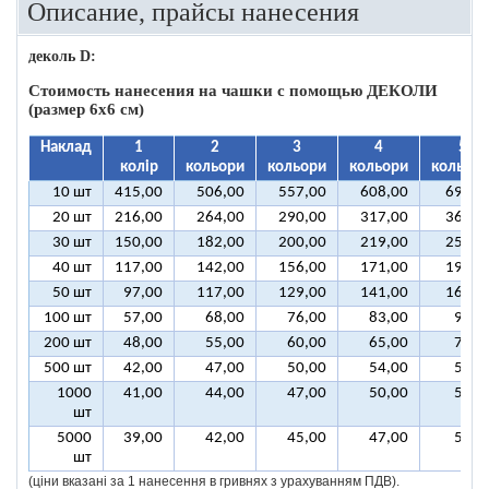
Описание, прайсы нанесения
деколь D:
Стоимость нанесения
на чашки с помощью ДЕКОЛИ
(размер 6х6 см)
Наклад
1
2
3
4
5
колір
кольори
кольори
кольори
кольорі
10 шт
415,00
506,00
557,00
608,00
699,0
20 шт
216,00
264,00
290,00
317,00
364,0
30 шт
150,00
182,00
200,00
219,00
251,0
40 шт
117,00
142,00
156,00
171,00
196,0
50 шт
97,00
117,00
129,00
141,00
161,0
100 шт
57,00
68,00
76,00
83,00
94,0
200 шт
48,00
55,00
60,00
65,00
72,0
500 шт
42,00
47,00
50,00
54,00
58,0
1000
41,00
44,00
47,00
50,00
54,0
шт
5000
39,00
42,00
45,00
47,00
50,0
шт
(ціни вказані за 1 нанесення в гривнях з урахуванням ПДВ).