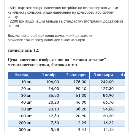
+60% вартості якщо нанесення потрібно на всю поверхню чашки.
х2 кількість кольорів, якщо нанесення на кольорову або скляну
чашку.
+2200 грн якщо чашка більша за стандартну (потрібний додатковий
випал)
Декольний спосіб найменш вимогливий до макету.
Можливе точне поєднання декількох кольорів.
тампопечать T2:
Цена нанесения изображения на "мелком металле" -
металлические ручки, брелоки и т.п.
Наклад
1 колір
2 кольори
3 кольори
4 кол
10 шт
106,00
176,00
249,00
31
20 шт
54,00
90,10
127,30
16
30 шт
36,80
61,30
86,90
11
40 шт
28,20
46,90
66,70
8
50 шт
23,10
38,20
54,60
6
100 шт
12,80
20,90
30,30
3
200 шт
7,60
12,29
18,22
2
300 шт
5,88
9,41
14,18
1