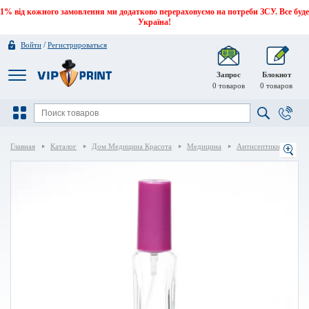
1% від кожного замовлення ми додатково перераховуємо на потреби ЗСУ. Все буде
Україна!
/
Войти
Регистрироваться
Запрос
Блокнот
0
товаров
0
товаров
Главная
Каталог
Дом Медицина Красота
Медицина
Антисептики