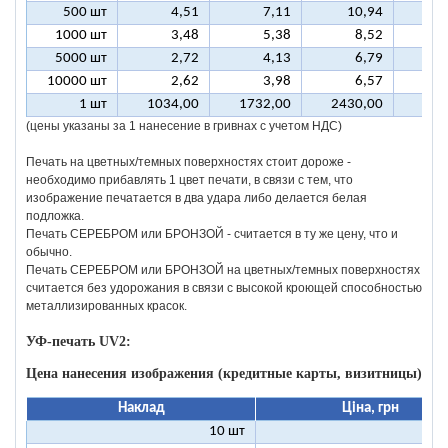
500 шт
4,51
7,11
10,94
1
1000 шт
3,48
5,38
8,52
1
5000 шт
2,72
4,13
6,79
10000 шт
2,62
3,98
6,57
1 шт
1034,00
1732,00
2430,00
312
(цены указаны за 1 нанесение в гривнах с учетом НДС)
Печать на цветных/темных поверхностях стоит дороже -
необходимо прибавлять 1 цвет печати, в связи с тем, что
изображение печатается в два удара либо делается белая
подложка.
Печать СЕРЕБРОМ или БРОНЗОЙ - считается в ту же цену, что и
обычно.
Печать СЕРЕБРОМ или БРОНЗОЙ на цветных/темных поверхностях
считается без удорожания в связи с высокой кроющей способностью
металлизированных красок.
УФ-печать UV2:
Цена нанесения изображения (кредитные карты, визитницы)
Наклад
Ціна, грн
10 шт
9