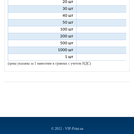
20 шт
5
30 шт
3
40 шт
3
50 шт
2
100 шт
2
200 шт
1
500 шт
1
1000 шт
1
1 шт
96
(цены указаны за 1 нанесение в гривнах с учетом НДС)
© 2012 - VIP-Print.ua