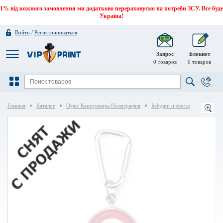
1% від кожного замовлення ми додатково перераховуємо на потреби ЗСУ. Все буде
Україна!
/
Войти
Регистрироваться
Запрос
Блокнот
0
товаров
0
товаров
Главная
Каталог
Офис Канцтовары Полиграфия
Бейджи и ленты