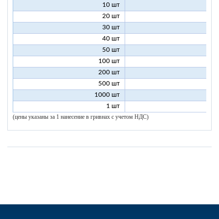
10 шт
7
20 шт
4
30 шт
3
40 шт
2
50 шт
2
100 шт
2
200 шт
1
500 шт
1
1000 шт
1
1 шт
60
(цены указаны за 1 нанесение в гривнах с учетом НДС)