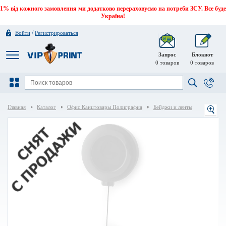
1% від кожного замовлення ми додатково перераховуємо на потреби ЗСУ. Все буде
Україна!
/
Войти
Регистрироваться
Запрос
Блокнот
0
товаров
0
товаров
Главная
Каталог
Офис Канцтовары Полиграфия
Бейджи и ленты