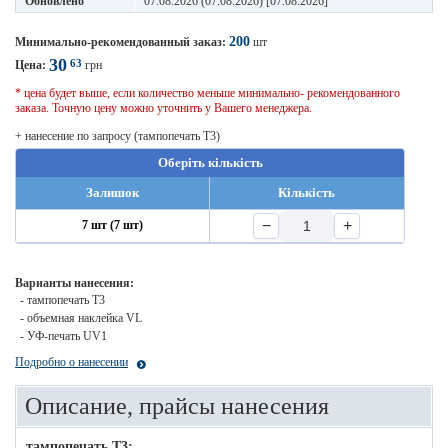
Обновлено
07.08.2026 (07.08.2026) [07.08.2026]
200
Минимально-рекомендованный заказ:
шт
30
63
Цена:
грн
* цена будет выше, если количество меньше минимально- рекомендованного
заказа. Точную цену можно уточнить у Вашего менеджера.
+ нанесение по запросу (тампопечать T3)
Оберіть кількість
Залишок
Кількість
−
+
7 шт (7 шт)
Варианты нанесения:
- тампопечать T3
- объемная наклейка VL
- УФ-печать UV1
Подробно о нанесении
Описание, прайсы нанесения
тампопечать T3: