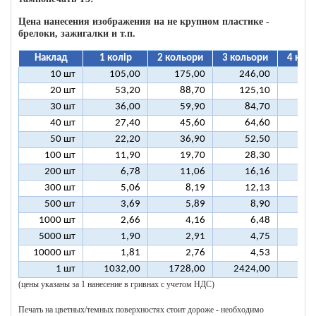
Цена нанесения изображения на не крупном пластике -
брелоки, зажигалки и т.п.
Наклад
1 колір
2 кольори
3 кольори
4 кол
10 шт
105,00
175,00
246,00
31
20 шт
53,20
88,70
125,10
16
30 шт
36,00
59,90
84,70
10
40 шт
27,40
45,60
64,60
8
50 шт
22,20
36,90
52,50
6
100 шт
11,90
19,70
28,30
3
200 шт
6,78
11,06
16,16
2
300 шт
5,06
8,19
12,13
1
500 шт
3,69
5,89
8,90
1
1000 шт
2,66
4,16
6,48
5000 шт
1,90
2,91
4,75
10000 шт
1,81
2,76
4,53
1 шт
1032,00
1728,00
2424,00
312
(цены указаны за 1 нанесение в гривнах с учетом НДС)
Печать на цветных/темных поверхностях стоит дороже - необходимо