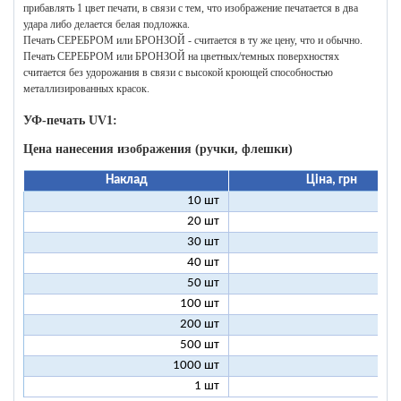
прибавлять 1 цвет печати, в связи с тем, что изображение печатается в два
удара либо делается белая подложка.
Печать СЕРЕБРОМ или БРОНЗОЙ - считается в ту же цену, что и обычно.
Печать СЕРЕБРОМ или БРОНЗОЙ на цветных/темных поверхностях
считается без удорожания в связи с высокой кроющей способностью
металлизированных красок.
УФ-печать UV1:
Цена нанесения изображения (ручки, флешки)
Наклад
Ціна, грн
10 шт
9
20 шт
4
30 шт
3
40 шт
2
50 шт
2
100 шт
1
200 шт
500 шт
1000 шт
1 шт
96