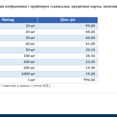
ия изображения c праймером (зажигалки, кредитные карты, визитниц
Наклад
Ціна, грн
10 шт
99,00
20 шт
66,00
30 шт
44,00
40 шт
41,00
50 шт
33,10
100 шт
26,50
200 шт
23,20
500 шт
19,90
1000 шт
19,20
1 шт
994,00
а 1 нанесение в гривнах с учетом НДС)