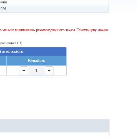
иний
2026
тво меньше минимально- рекомендованного заказа. Точную цену можно
гравировка L3)
іть кількість
Кількість
−
+