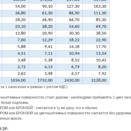
54,00
90,10
127,30
163,30
36,80
61,30
86,90
111,30
28,20
46,90
66,70
85,30
23,10
38,20
54,60
69,70
12,80
20,90
30,30
38,50
7,60
12,29
18,22
22,90
5,88
9,41
14,18
17,70
4,51
7,11
10,94
13,54
3,48
5,38
8,52
10,42
2,72
4,13
6,79
8,20
2,62
3,98
6,57
7,92
1034,00
1732,00
2430,00
3128,00
 за 1 нанесение в гривнах с учетом НДС)
тных/темных поверхностях стоит дороже - необходимо прибавлять 1 цвет печат
 белая подложка.
ОМ или БРОНЗОЙ - считается в ту же цену, что и обычно.
ОМ или БРОНЗОЙ на цветных/темных поверхностях считается без удорожани
нных красок.
V2P: