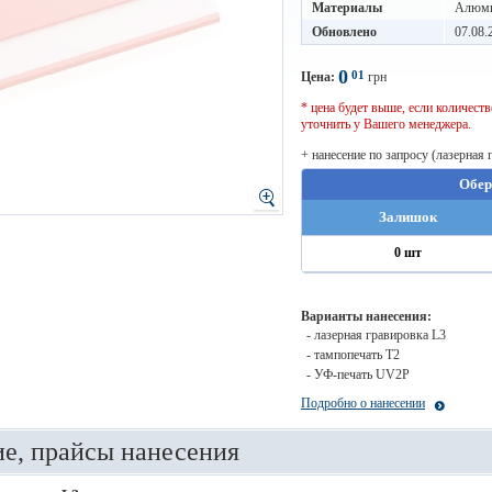
Материалы
Алюм
Обновлено
07.08.
0
01
Цена:
грн
* цена будет выше, если количес
уточнить у Вашего менеджера.
+ нанесение по запросу (лазерная 
Обер
Залишок
0 шт
Варианты нанесения:
- лазерная гравировка L3
- тампопечать T2
- УФ-печать UV2P
Подробно о нанесении
е, прайсы нанесения