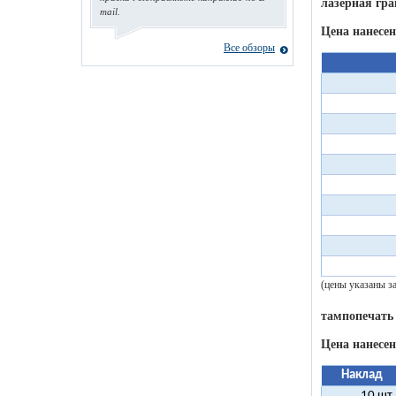
лазерная гра
mail.
Цена нанесен
Все обзоры
(цены указаны з
тампопечать
Цена нанесен
Наклад
10 шт