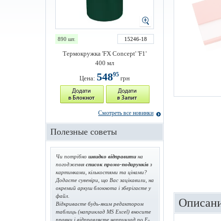
890 шт.
15246-18
Термокружка 'FX Concept' 'F1'
400 мл
548
95
Цена:
грн
Смотреть все новинки
Полезные советы
Чи потрібно
швидко відправити
на
погодження
список промо-подарунків
з
картинками, кількостями та цінами?
Додаєте сувеніри, що Вас зацікавили, на
окремий аркуш блокнота і зберігаєте у
файл.
Описани
Відкриваєте будь-яким редактором
таблиць (наприклад MS Excel) вносите
правки і відправляєте наприклад по E-