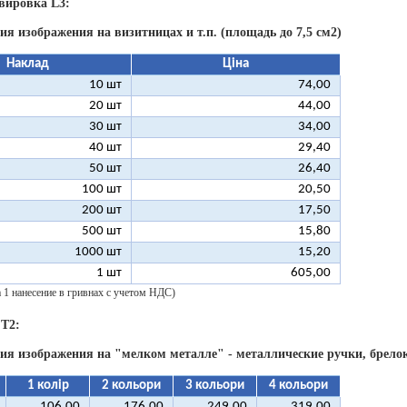
вировка L3:
ия изображения на визитницах и т.п. (площадь до 7,5 см2)
Наклад
Ціна
10 шт
74,00
20 шт
44,00
30 шт
34,00
40 шт
29,40
50 шт
26,40
100 шт
20,50
200 шт
17,50
500 шт
15,80
1000 шт
15,20
1 шт
605,00
а 1 нанесение в гривнах с учетом НДС)
 T2:
ия изображения на "мелком металле" - металлические ручки, брелок
1 колір
2 кольори
3 кольори
4 кольори
106,00
176,00
249,00
319,00