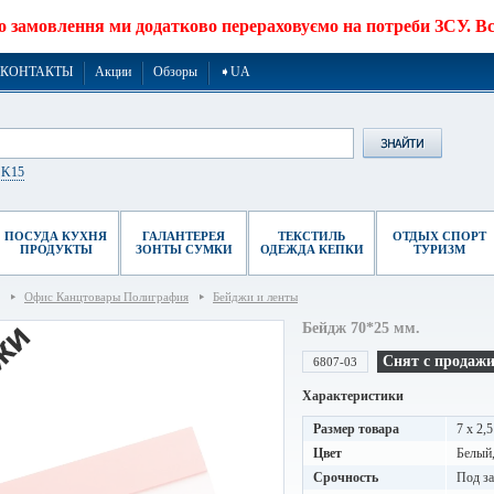
о замовлення ми додатково перераховуємо на потреби ЗСУ. Все
КОНТАКТЫ
Акции
Обзоры
➧UA
r K15
ПОСУДА КУХНЯ
ГАЛАНТЕРЕЯ
ТЕКСТИЛЬ
ОТДЫХ СПОРТ
ПРОДУКТЫ
ЗОНТЫ СУМКИ
ОДЕЖДА КЕПКИ
ТУРИЗМ
Офис Канцтовары Полиграфия
Бейджи и ленты
Бейдж 70*25 мм.
Снят с продаж
6807-03
Характеристики
Размер товара
7 x 2,5
Цвет
Белый
Срочность
Под за