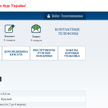
 буде Україна!
Войти
/
Регистрироваться
КОНТАКТНЫЕ
ТЕЛЕФОНЫ
Блокнот
Запрос
0
товаров
0
товаров
ИНСТРУМЕНТЫ
ПАКЕТЫ
ДОМ МЕДИЦИНА
РУЛЕТКИ
КОРОБКИ
КРАСОТА
ФОНАРИКИ
УПАКОВКА
и
 x 0,4 см
, Красный
каз (от 2 до 4 недель)