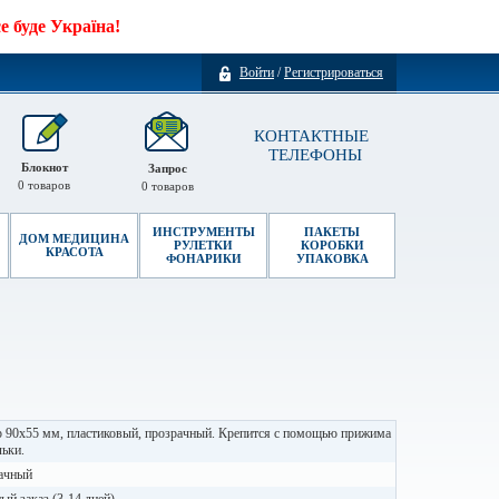
 буде Україна!
Войти
/
Регистрироваться
КОНТАКТНЫЕ
ТЕЛЕФОНЫ
Блокнот
Запрос
0
товаров
0
товаров
ИНСТРУМЕНТЫ
ПАКЕТЫ
ДОМ МЕДИЦИНА
РУЛЕТКИ
КОРОБКИ
КРАСОТА
ФОНАРИКИ
УПАКОВКА
 90х55 мм, пластиковый, прозрачный. Крепится с помощью прижима
ьки.
ачный