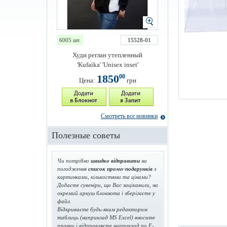
6005 шт.
15528-01
Худи реглан утепленный
'Kufaika' 'Unisex inset'
1850
00
Цена:
грн
Смотреть все новинки
Полезные советы
Чи потрібно
швидко відправити
на
погодження
список промо-подарунків
з
картинками, кількостями та цінами?
Додаєте сувеніри, що Вас зацікавили, на
окремий аркуш блокнота і зберігаєте у
файл.
Відкриваєте будь-яким редактором
таблиць (наприклад MS Excel) вносите
правки і відправляєте наприклад по E-