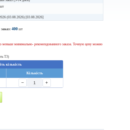
й заказ (3-14 дней)
 шт
2026 (03.08.2026) [03.08.2026]
400
 заказ:
шт
тво меньше минимально- рекомендованного заказа. Точную цену можно
ть T3)
іть кількість
Кількість
−
+