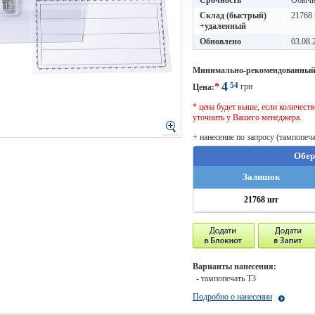
Срочность
Обычны
Склад (быстрый)
21768
+удаленный
Обновлено
03.08.
Минимально-рекомендованный
4
54
*
грн
Цена:
* цена будет выше, если количес
уточнить у Вашего менеджера.
+ нанесение по запросу (тампопеча
Обер
Залишок
21768 шт
Варианты нанесения:
- тампопечать T3
Подробно о нанесении