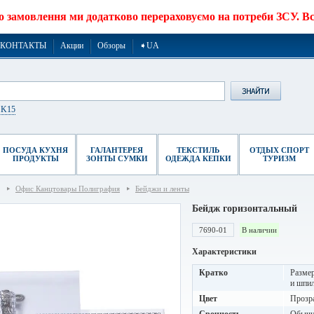
о замовлення ми додатково перераховуємо на потреби ЗСУ. Все
КОНТАКТЫ
Акции
Обзоры
➧UA
r K15
ПОСУДА КУХНЯ
ГАЛАНТЕРЕЯ
ТЕКСТИЛЬ
ОТДЫХ СПОРТ
ПРОДУКТЫ
ЗОНТЫ СУМКИ
ОДЕЖДА КЕПКИ
ТУРИЗМ
Офис Канцтовары Полиграфия
Бейджи и ленты
Бейдж горизонтальный
7690-01
В наличии
Характеристики
Кратко
Размер
и шпил
Цвет
Прозр