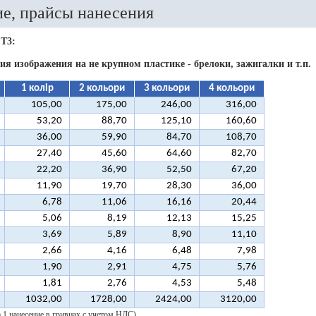
е, прайсы нанесения
 T3:
ия изображения на не крупном пластике - брелоки, зажигалки и т.п.
1 колір
2 кольори
3 кольори
4 кольори
105,00
175,00
246,00
316,00
53,20
88,70
125,10
160,60
36,00
59,90
84,70
108,70
27,40
45,60
64,60
82,70
22,20
36,90
52,50
67,20
11,90
19,70
28,30
36,00
6,78
11,06
16,16
20,44
5,06
8,19
12,13
15,25
3,69
5,89
8,90
11,10
2,66
4,16
6,48
7,98
1,90
2,91
4,75
5,76
1,81
2,76
4,53
5,48
1032,00
1728,00
2424,00
3120,00
а 1 нанесение в гривнах с учетом НДС)