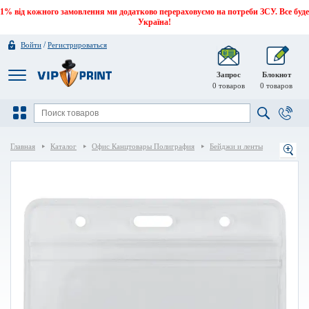
1% від кожного замовлення ми додатково перераховуємо на потреби ЗСУ. Все буде
Україна!
/
Войти
Регистрироваться
Запрос
Блокнот
0
товаров
0
товаров
Главная
Каталог
Офис Канцтовары Полиграфия
Бейджи и ленты