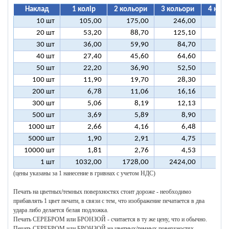
Наклад
1 колір
2 кольори
3 кольори
4 кол
10 шт
105,00
175,00
246,00
31
20 шт
53,20
88,70
125,10
16
30 шт
36,00
59,90
84,70
10
40 шт
27,40
45,60
64,60
8
50 шт
22,20
36,90
52,50
6
100 шт
11,90
19,70
28,30
3
200 шт
6,78
11,06
16,16
2
300 шт
5,06
8,19
12,13
1
500 шт
3,69
5,89
8,90
1
1000 шт
2,66
4,16
6,48
5000 шт
1,90
2,91
4,75
10000 шт
1,81
2,76
4,53
1 шт
1032,00
1728,00
2424,00
312
(цены указаны за 1 нанесение в гривнах с учетом НДС)
Печать на цветных/темных поверхностях стоит дороже - необходимо
прибавлять 1 цвет печати, в связи с тем, что изображение печатается в два
удара либо делается белая подложка.
Печать СЕРЕБРОМ или БРОНЗОЙ - считается в ту же цену, что и обычно.
Печать СЕРЕБРОМ или БРОНЗОЙ на цветных/темных поверхностях