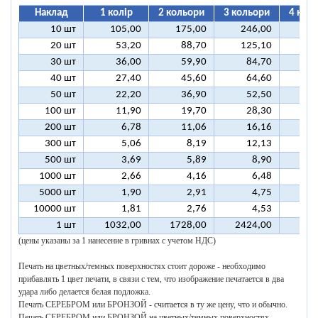
Наклад
1 колір
2 кольори
3 кольори
4 кол
10 шт
105,00
175,00
246,00
31
20 шт
53,20
88,70
125,10
16
30 шт
36,00
59,90
84,70
10
40 шт
27,40
45,60
64,60
8
50 шт
22,20
36,90
52,50
6
100 шт
11,90
19,70
28,30
3
200 шт
6,78
11,06
16,16
2
300 шт
5,06
8,19
12,13
1
500 шт
3,69
5,89
8,90
1
1000 шт
2,66
4,16
6,48
5000 шт
1,90
2,91
4,75
10000 шт
1,81
2,76
4,53
1 шт
1032,00
1728,00
2424,00
312
(цены указаны за 1 нанесение в гривнах с учетом НДС)
Печать на цветных/темных поверхностях стоит дороже - необходимо
прибавлять 1 цвет печати, в связи с тем, что изображение печатается в два
удара либо делается белая подложка.
Печать СЕРЕБРОМ или БРОНЗОЙ - считается в ту же цену, что и обычно.
Печать СЕРЕБРОМ или БРОНЗОЙ на цветных/темных поверхностях