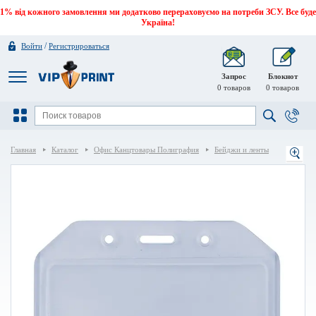
1% від кожного замовлення ми додатково перераховуємо на потреби ЗСУ. Все буде
Україна!
/
Войти
Регистрироваться
Запрос
Блокнот
0
товаров
0
товаров
Главная
Каталог
Офис Канцтовары Полиграфия
Бейджи и ленты