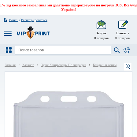
1% від кожного замовлення ми додатково перераховуємо на потреби ЗСУ. Все буде
Україна!
/
Войти
Регистрироваться
Запрос
Блокнот
0
товаров
0
товаров
Главная
Каталог
Офис Канцтовары Полиграфия
Бейджи и ленты