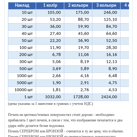
Наклад
1 колір
2 кольори
3 кольори
4 кол
10 шт
105,00
175,00
246,00
31
20 шт
53,20
88,70
125,10
16
30 шт
36,00
59,90
84,70
10
40 шт
27,40
45,60
64,60
8
50 шт
22,20
36,90
52,50
6
100 шт
11,90
19,70
28,30
3
200 шт
6,78
11,06
16,16
2
300 шт
5,06
8,19
12,13
1
500 шт
3,69
5,89
8,90
1
1000 шт
2,66
4,16
6,48
5000 шт
1,90
2,91
4,75
10000 шт
1,81
2,76
4,53
1 шт
1032,00
1728,00
2424,00
312
(цены указаны за 1 нанесение в гривнах с учетом НДС)
Печать на цветных/темных поверхностях стоит дороже - необходимо
прибавлять 1 цвет печати, в связи с тем, что изображение печатается в два
удара либо делается белая подложка.
Печать СЕРЕБРОМ или БРОНЗОЙ - считается в ту же цену, что и обычно.
Печать СЕРЕБРОМ или БРОНЗОЙ на цветных/темных поверхностях