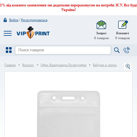
1% від кожного замовлення ми додатково перераховуємо на потреби ЗСУ. Все буде
Україна!
/
Войти
Регистрироваться
Запрос
Блокнот
0
товаров
0
товаров
Главная
Каталог
Офис Канцтовары Полиграфия
Бейджи и ленты