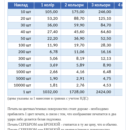
Наклад
1 колір
2 кольори
3 кольори
4 кол
10 шт
105,00
175,00
246,00
31
20 шт
53,20
88,70
125,10
16
30 шт
36,00
59,90
84,70
10
40 шт
27,40
45,60
64,60
8
50 шт
22,20
36,90
52,50
6
100 шт
11,90
19,70
28,30
3
200 шт
6,78
11,06
16,16
2
300 шт
5,06
8,19
12,13
1
500 шт
3,69
5,89
8,90
1
1000 шт
2,66
4,16
6,48
5000 шт
1,90
2,91
4,75
10000 шт
1,81
2,76
4,53
1 шт
1032,00
1728,00
2424,00
312
(цены указаны за 1 нанесение в гривнах с учетом НДС)
Печать на цветных/темных поверхностях стоит дороже - необходимо
прибавлять 1 цвет печати, в связи с тем, что изображение печатается в два
удара либо делается белая подложка.
Печать СЕРЕБРОМ или БРОНЗОЙ - считается в ту же цену, что и обычно.
Печать СЕРЕБРОМ или БРОНЗОЙ на цветных/темных поверхностях