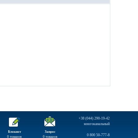
+38 (044) 290-19-42
многоканальный
Блокнот
Запрос
0 800 50-777-8
0
товаров
0
товаров