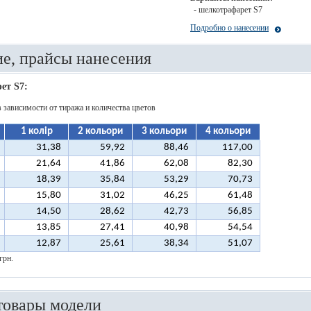
- шелкотрафарет S7
Подробно о нанесении
е, прайсы нанесения
ет S7:
в зависимости от тиража и количества цветов
1 колір
2 кольори
3 кольори
4 кольори
31,38
59,92
88,46
117,00
21,64
41,86
62,08
82,30
18,39
35,84
53,29
70,73
15,80
31,02
46,25
61,48
14,50
28,62
42,73
56,85
13,85
27,41
40,98
54,54
12,87
25,61
38,34
51,07
грн.
товары модели