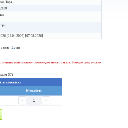
ion Tops
02139
 шт
 грн
2026 (24.04.2026) [07.08.2026]
35
 заказ:
шт
тво меньше минимально- рекомендованного заказа. Точную цену можно
фарет S7)
іть кількість
Кількість
−
+