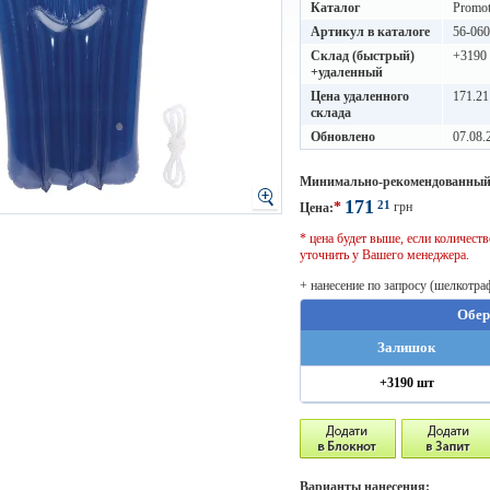
Каталог
Promot
Артикул в каталоге
56-06
Склад (быстрый)
+3190
+удаленный
Цена удаленного
171.21
склада
Обновлено
07.08.
Минимально-рекомендованный
171
21
*
грн
Цена:
* цена будет выше, если количес
уточнить у Вашего менеджера.
+ нанесение по запросу (шелкотра
Обер
Залишок
+3190 шт
Варианты нанесения: