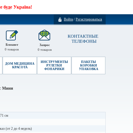
 буде Україна!
Войти
/
Регистрироваться
КОНТАКТНЫЕ
ТЕЛЕФОНЫ
Блокнот
Запрос
0
товаров
0
товаров
ИНСТРУМЕНТЫ
ПАКЕТЫ
ДОМ МЕДИЦИНА
РУЛЕТКИ
КОРОБКИ
КРАСОТА
ФОНАРИКИ
УПАКОВКА
с Мини
 71 см
каз (от 2 до 4 недель)