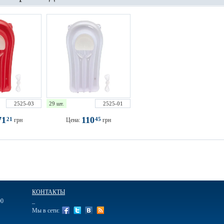
2525-03
29 шт.
2525-01
71
110
21
45
грн
Цена:
грн
КОНТАКТЫ
00
_
Мы в сети: