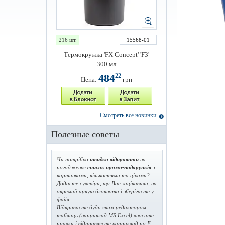
216 шт.
15568-01
Термокружка 'FX Concept' 'F3'
300 мл
484
22
Цена:
грн
Смотреть все новинки
Полезные советы
Чи потрібно
швидко відправити
на
погодження
список промо-подарунків
з
картинками, кількостями та цінами?
Додаєте сувеніри, що Вас зацікавили, на
окремий аркуш блокнота і зберігаєте у
файл.
Відкриваєте будь-яким редактором
таблиць (наприклад MS Excel) вносите
правки і відправляєте наприклад по E-