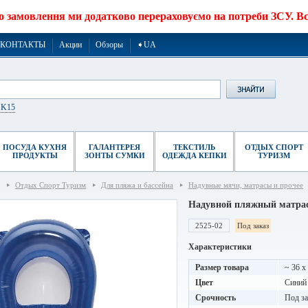
о замовлення ми додатково перераховуємо на потреби ЗСУ. Все
КОНТАКТЫ
Акции
Обзоры
➧UA
r K15
ПОСУДА КУХНЯ
ГАЛАНТЕРЕЯ
ТЕКСТИЛЬ
ОТДЫХ СПОРТ
ПРОДУКТЫ
ЗОНТЫ СУМКИ
ОДЕЖДА КЕПКИ
ТУРИЗМ
Отдых Спорт Туризм
Для пляжа и бассейна
Надувные мячи, матрасы и прочее
Надувной пляжный матра
2525-02
Под заказ
Характеристики
Размер товара
~ 36 x
Цвет
Синий
Срочность
Под за