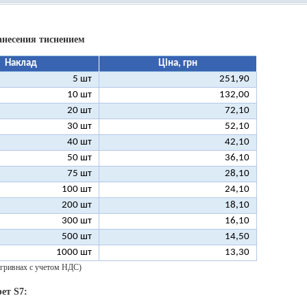
анесения тиснением
Наклад
Ціна, грн
5 шт
251,90
10 шт
132,00
20 шт
72,10
30 шт
52,10
40 шт
42,10
50 шт
36,10
75 шт
28,10
100 шт
24,10
200 шт
18,10
300 шт
16,10
500 шт
14,50
1000 шт
13,30
 гривнах с учетом НДС)
ет S7: