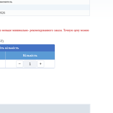
аменитель
2026
тво меньше минимально- рекомендованного заказа. Точную цену можно
ST)
іть кількість
Кількість
−
+