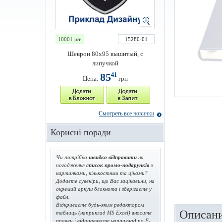
10001 шт.
15280-01
Шеврон 80х95 вышитый, с
липучкой
85
41
Цена:
грн
Смотреть все новинки
Корисні поради
Чи потрібно
швидко відправити
на
погодження
список промо-подарунків
з
картинками, кількостями та цінами?
Додаєте сувеніри, що Вас зацікавили, на
окремий аркуш блокнота і зберігаєте у
файл.
Відкриваєте будь-яким редактором
Описани
таблиць (наприклад MS Excel) вносите
правки і відправляєте наприклад по E-