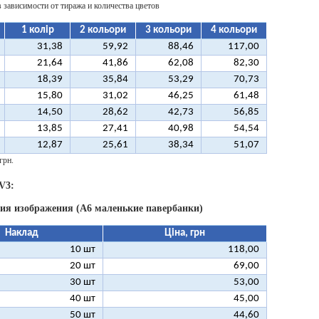
в зависимости от тиража и количества цветов
1 колір
2 кольори
3 кольори
4 кольори
31,38
59,92
88,46
117,00
21,64
41,86
62,08
82,30
18,39
35,84
53,29
70,73
15,80
31,02
46,25
61,48
14,50
28,62
42,73
56,85
13,85
27,41
40,98
54,54
12,87
25,61
38,34
51,07
грн.
V3:
ния изображения (А6 маленькие павербанки)
Наклад
Ціна, грн
10 шт
118,00
20 шт
69,00
30 шт
53,00
40 шт
45,00
50 шт
44,60