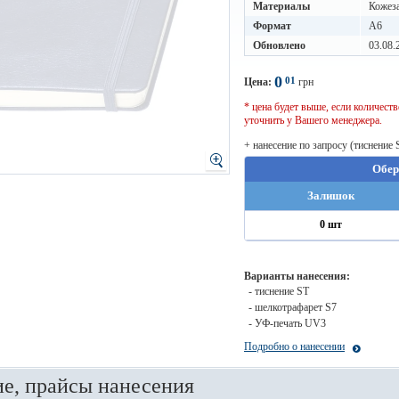
Материалы
Кожез
Формат
A6
Обновлено
03.08.
0
01
Цена:
грн
* цена будет выше, если количес
уточнить у Вашего менеджера.
+ нанесение по запросу (тиснение 
Обер
Залишок
0 шт
Варианты нанесения:
- тиснение ST
- шелкотрафарет S7
- УФ-печать UV3
Подробно о нанесении
е, прайсы нанесения