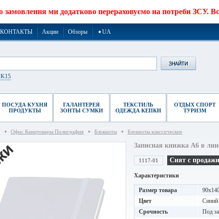
о замовлення ми додатково перераховуємо на потреби ЗСУ. Все
КОНТАКТЫ
Акции
Обзоры
➧UA
r K15
ПОСУДА КУХНЯ
ГАЛАНТЕРЕЯ
ТЕКСТИЛЬ
ОТДЫХ СПОРТ
ПРОДУКТЫ
ЗОНТЫ СУМКИ
ОДЕЖДА КЕПКИ
ТУРИЗМ
Офис Канцтовары Полиграфия
Блокноты
Блокноты классические
Записная книжка A6 в лин
Снят с продаж
1117-01
Характеристики
Размер товара
90x14
Цвет
Синий
Срочность
Под за