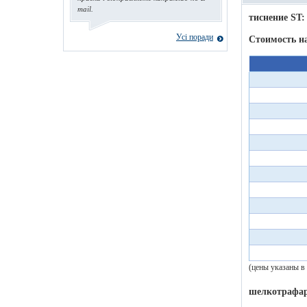
mail.
тиснение ST:
Усі поради
Стоимость н
(цены указаны в
шелкотрафар