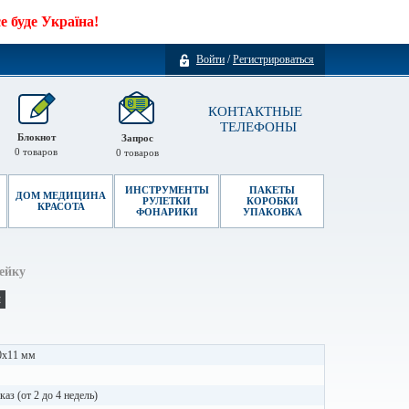
 буде Україна!
Войти
/
Регистрироваться
КОНТАКТНЫЕ
ТЕЛЕФОНЫ
Блокнот
Запрос
0
товаров
0
товаров
ИНСТРУМЕНТЫ
ПАКЕТЫ
ДОМ МЕДИЦИНА
РУЛЕТКИ
КОРОБКИ
КРАСОТА
ФОНАРИКИ
УПАКОВКА
ейку
и
0x11 мм
каз (от 2 до 4 недель)