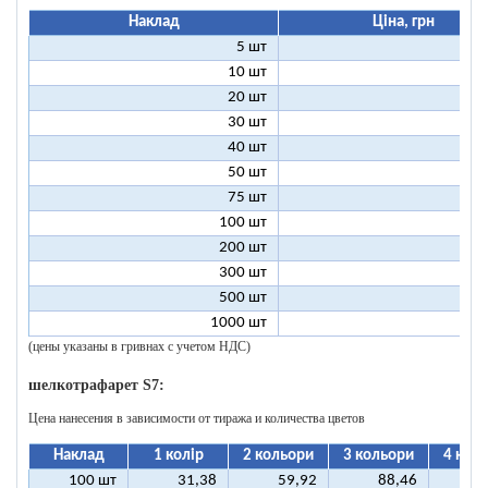
Наклад
Ціна, грн
5 шт
25
10 шт
13
20 шт
7
30 шт
5
40 шт
4
50 шт
3
75 шт
2
100 шт
2
200 шт
1
300 шт
1
500 шт
1
1000 шт
1
(цены указаны в гривнах с учетом НДС)
шелкотрафарет S7:
Цена нанесения в зависимости от тиража и количества цветов
Наклад
1 колір
2 кольори
3 кольори
4 кол
100 шт
31,38
59,92
88,46
11