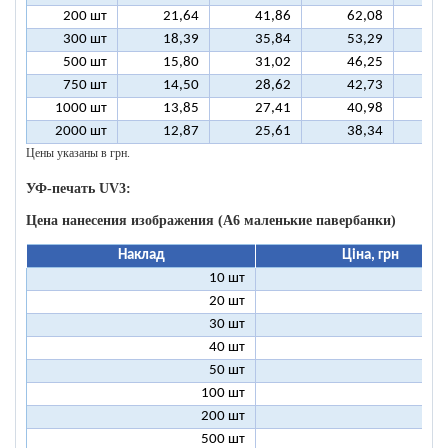
200 шт
21,64
41,86
62,08
8
300 шт
18,39
35,84
53,29
7
500 шт
15,80
31,02
46,25
6
750 шт
14,50
28,62
42,73
5
1000 шт
13,85
27,41
40,98
5
2000 шт
12,87
25,61
38,34
5
Цены указаны в грн.
УФ-печать UV3:
Цена нанесения изображения (А6 маленькие павербанки)
Наклад
Ціна, грн
10 шт
11
20 шт
6
30 шт
5
40 шт
4
50 шт
4
100 шт
3
200 шт
3
500 шт
2