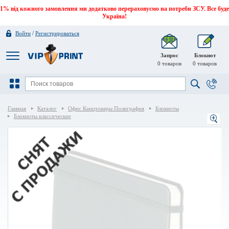
1% від кожного замовлення ми додатково перераховуємо на потреби ЗСУ. Все буде
Україна!
/
Войти
Регистрироваться
Запрос
Блокнот
0
товаров
0
товаров
Главная
Каталог
Офис Канцтовары Полиграфия
Блокноты
Блокноты классические