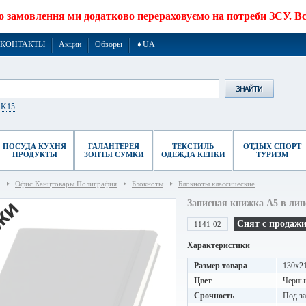
о замовлення ми додатково перераховуємо на потреби ЗСУ. Все
КОНТАКТЫ
Акции
Обзоры
➧UA
r K15
ПОСУДА КУХНЯ
ГАЛАНТЕРЕЯ
ТЕКСТИЛЬ
ОТДЫХ СПОРТ
ПРОДУКТЫ
ЗОНТЫ СУМКИ
ОДЕЖДА КЕПКИ
ТУРИЗМ
Офис Канцтовары Полиграфия
Блокноты
Блокноты классические
Записная книжка A5 в лин
Снят с продаж
1141-02
Характеристики
Размер товара
130x2
Цвет
Черны
Срочность
Под за