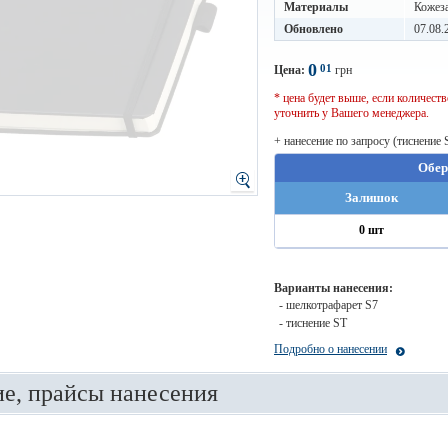
Материалы
Кожез
Обновлено
07.08.
0
01
Цена:
грн
* цена будет выше, если количес
уточнить у Вашего менеджера.
+ нанесение по запросу (тиснение 
Обер
Залишок
0 шт
Варианты нанесения:
- шелкотрафарет S7
- тиснение ST
Подробно о нанесении
е, прайсы нанесения