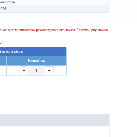
аменитель
2026
тво меньше минимально- рекомендованного заказа. Точную цену можно
ST)
іть кількість
Кількість
−
+