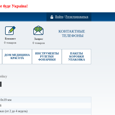
 буде Україна!
Войти
/
Регистрироваться
КОНТАКТНЫЕ
ТЕЛЕФОНЫ
Блокнот
Запрос
0
товаров
0
товаров
ИНСТРУМЕНТЫ
ПАКЕТЫ
ДОМ МЕДИЦИНА
РУЛЕТКИ
КОРОБКИ
КРАСОТА
ФОНАРИКИ
УПАКОВКА
ейку
и
10x19 мм
й
каз (от 2 до 4 недель)