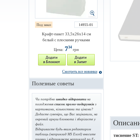
Под заказ
14955-01
Крафт-пакет 33,5х26х14 см
белый с плоскими ручками
7
34
Цена:
грн
Смотреть все новинки
Полезные советы
Чи потрібно
швидко відправити
на
погодження
список промо-подарунків
з
картинками, кількостями та цінами?
Додаєте сувеніри, що Вас зацікавили, на
окремий аркуш блокнота і зберігаєте у
Описани
файл.
Відкриваєте будь-яким редактором
таблиць (наприклад MS Excel) вносите
тиснение ST:
правки і відправляєте наприклад по E-