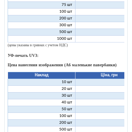
75 шт
2
100 шт
2
200 шт
1
300 шт
1
500 шт
1
1000 шт
1
(цены указаны в гривнах с учетом НДС)
УФ-печать UV3:
Цена нанесения изображения (А6 маленькие павербанки)
Наклад
Ціна, грн
10 шт
11
20 шт
6
30 шт
5
40 шт
4
50 шт
4
100 шт
3
200 шт
3
500 шт
2