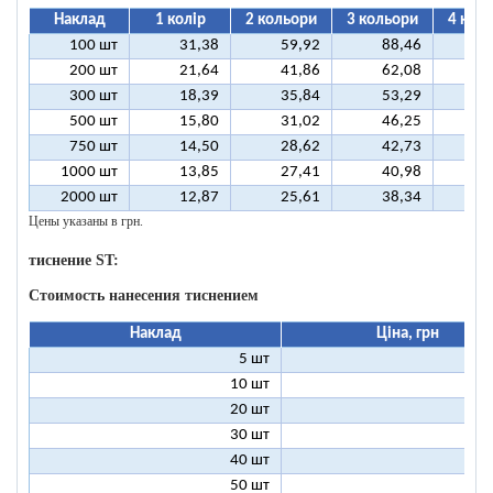
Наклад
1 колір
2 кольори
3 кольори
4 кол
100 шт
31,38
59,92
88,46
11
200 шт
21,64
41,86
62,08
8
300 шт
18,39
35,84
53,29
7
500 шт
15,80
31,02
46,25
6
750 шт
14,50
28,62
42,73
5
1000 шт
13,85
27,41
40,98
5
2000 шт
12,87
25,61
38,34
5
Цены указаны в грн.
тиснение ST:
Стоимость нанесения тиснением
Наклад
Ціна, грн
5 шт
25
10 шт
13
20 шт
7
30 шт
5
40 шт
4
50 шт
3