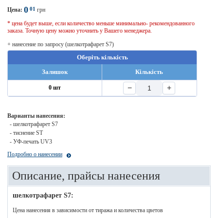
0
01
Цена:
грн
* цена будет выше, если количество меньше минимально- рекомендованного
заказа. Точную цену можно уточнить у Вашего менеджера.
+ нанесение по запросу (шелкотрафарет S7)
Оберіть кількість
Залишок
Кількість
−
+
0 шт
Варианты нанесения:
- шелкотрафарет S7
- тиснение ST
- УФ-печать UV3
Подробно о нанесении
Описание, прайсы нанесения
шелкотрафарет S7:
Цена нанесения в зависимости от тиража и количества цветов