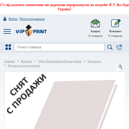
1% від кожного замовлення ми додатково перераховуємо на потреби ЗСУ. Все буде
Україна!
/
Войти
Регистрироваться
Запрос
Блокнот
0
товаров
0
товаров
Главная
Каталог
Офис Канцтовары Полиграфия
Блокноты
Блокноты классические