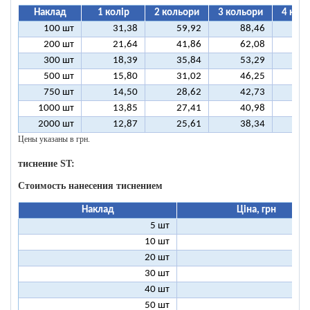
Наклад
1 колір
2 кольори
3 кольори
4 кол
100 шт
31,38
59,92
88,46
11
200 шт
21,64
41,86
62,08
8
300 шт
18,39
35,84
53,29
7
500 шт
15,80
31,02
46,25
6
750 шт
14,50
28,62
42,73
5
1000 шт
13,85
27,41
40,98
5
2000 шт
12,87
25,61
38,34
5
Цены указаны в грн.
тиснение ST:
Стоимость нанесения тиснением
Наклад
Ціна, грн
5 шт
25
10 шт
13
20 шт
7
30 шт
5
40 шт
4
50 шт
3