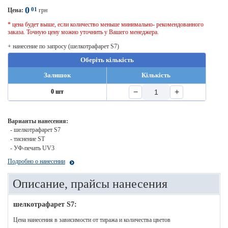
0
01
Цена:
грн
* цена будет выше, если количество меньше минимально- рекомендованного
заказа. Точную цену можно уточнить у Вашего менеджера.
+ нанесение по запросу (шелкотрафарет S7)
Оберіть кількість
Залишок
Кількість
−
+
0 шт
Варианты нанесения:
- шелкотрафарет S7
- тиснение ST
- УФ-печать UV3
Подробно о нанесении
Описание, прайсы нанесения
шелкотрафарет S7:
Цена нанесения в зависимости от тиража и количества цветов