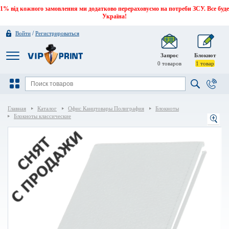
1% від кожного замовлення ми додатково перераховуємо на потреби ЗСУ. Все буде
Україна!
/
Войти
Регистрироваться
Запрос
Блокнот
0
товаров
1
товар
Главная
Каталог
Офис Канцтовары Полиграфия
Блокноты
Блокноты классические