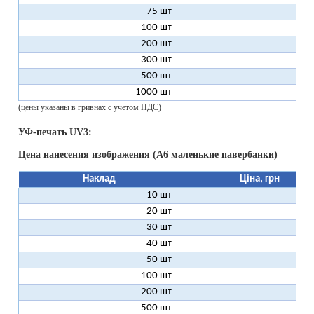
75 шт
2
100 шт
2
200 шт
1
300 шт
1
500 шт
1
1000 шт
1
(цены указаны в гривнах с учетом НДС)
УФ-печать UV3:
Цена нанесения изображения (А6 маленькие павербанки)
Наклад
Ціна, грн
10 шт
11
20 шт
6
30 шт
5
40 шт
4
50 шт
4
100 шт
3
200 шт
3
500 шт
2