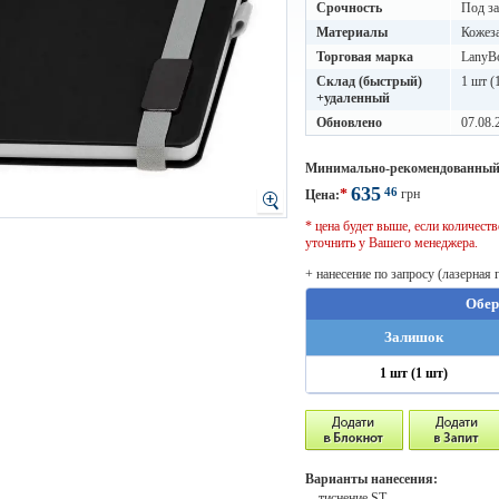
Срочность
Под за
Материалы
Кожез
Торговая марка
LanyB
Склад (быстрый)
1 шт (
+удаленный
Обновлено
07.08.
Минимально-рекомендованный
635
46
*
грн
Цена:
* цена будет выше, если количес
уточнить у Вашего менеджера.
+ нанесение по запросу (лазерная 
Обер
Залишок
1 шт (1 шт)
Варианты нанесения:
- тиснение ST