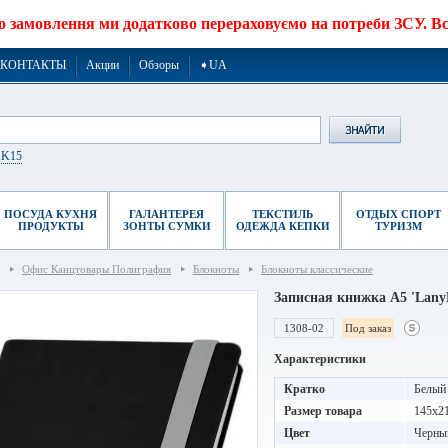
о замовлення ми додатково перераховуємо на потреби ЗСУ. Все
КОНТАКТЫ
Акции
Обзоры
➧UA
r K15
ПОСУДА КУХНЯ
ГАЛАНТЕРЕЯ
ТЕКСТИЛЬ
ОТДЫХ СПОРТ
ПРОДУКТЫ
ЗОНТЫ СУМКИ
ОДЕЖДА КЕПКИ
ТУРИЗМ
Офис Канцтовары Полиграфия
Блокноты
Блокноты классические
Записная книжка A5 'LanyB
1308-02
Под заказ
Характеристики
Кратко
Белый 
Размер товара
145x2
Цвет
Черны