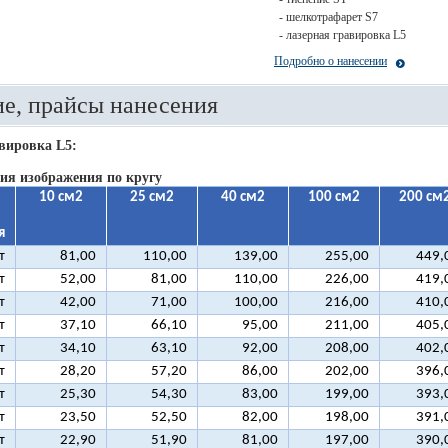
- шелкотрафарет S7
- лазерная гравировка L5
Подробно о нанесении
е, прайсы нанесения
вировка L5:
ия изображения по кругу
10 см2
25 см2
40 см2
100 см2
200 см
я
т
81,00
110,00
139,00
255,00
449,
т
52,00
81,00
110,00
226,00
419,
т
42,00
71,00
100,00
216,00
410,
т
37,10
66,10
95,00
211,00
405,
т
34,10
63,10
92,00
208,00
402,
т
28,20
57,20
86,00
202,00
396,
т
25,30
54,30
83,00
199,00
393,
т
23,50
52,50
82,00
198,00
391,
т
22,90
51,90
81,00
197,00
390,