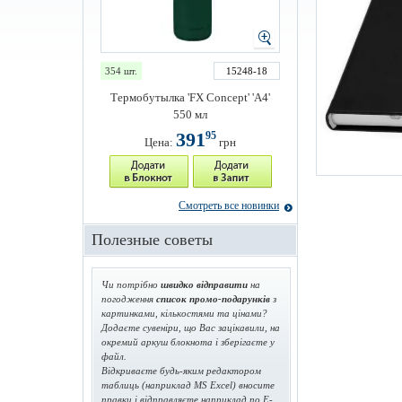
354 шт.
15248-18
Термобутылка 'FX Concept' 'А4'
550 мл
391
95
Цена:
грн
Смотреть все новинки
Полезные советы
Чи потрібно
швидко відправити
на
погодження
список промо-подарунків
з
картинками, кількостями та цінами?
Додаєте сувеніри, що Вас зацікавили, на
окремий аркуш блокнота і зберігаєте у
файл.
Відкриваєте будь-яким редактором
таблиць (наприклад MS Excel) вносите
правки і відправляєте наприклад по E-