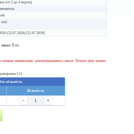
каз (от 2 до 4 недель)
аменитель
ook
1 шт)
2026 (22.07.2026) [22.07.2026]
5
 заказ:
шт
тво меньше минимально- рекомендованного заказа. Точную цену можно
гравировка L5)
іть кількість
Кількість
−
+