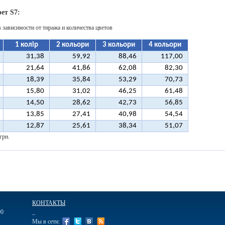
ет S7:
в зависимости от тиража и количества цветов
1 колір
2 кольори
3 кольори
4 кольори
31,38
59,92
88,46
117,00
21,64
41,86
62,08
82,30
18,39
35,84
53,29
70,73
15,80
31,02
46,25
61,48
14,50
28,62
42,73
56,85
13,85
27,41
40,98
54,54
12,87
25,61
38,34
51,07
грн.
КОНТАКТЫ
00
_
Мы в сети: