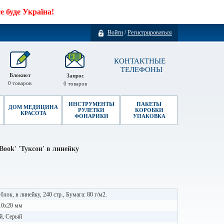
 буде Україна!
Войти
/
Регистрироваться
КОНТАКТНЫЕ
ТЕЛЕФОНЫ
Блокнот
Запрос
0
товаров
0
товаров
ИНСТРУМЕНТЫ
ПАКЕТЫ
ДОМ МЕДИЦИНА
РУЛЕТКИ
КОРОБКИ
КРАСОТА
ФОНАРИКИ
УПАКОВКА
ook' 'Туксон' в линейку
блок, в линейку, 240 стр., Бумага: 80 г/м2.
10x20 мм
й, Серый