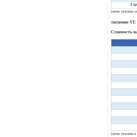
1 ш
(цены указаны з
тиснение ST:
Стоимость н
(цены указаны в