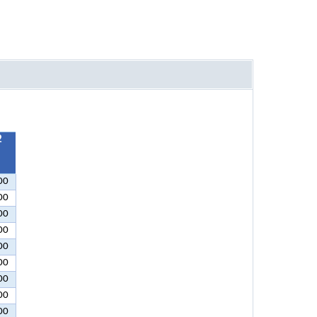
2
00
00
00
00
00
00
00
00
00