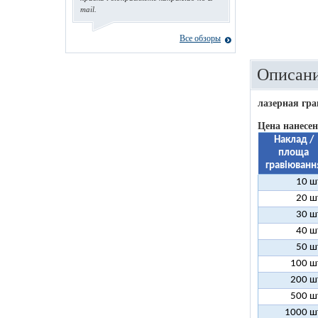
mail.
Все обзоры
Описани
лазерная гра
Цена нанесен
Наклад /
площа
гравіюванн
10 ш
20 ш
30 ш
40 ш
50 ш
100 ш
200 ш
500 ш
1000 ш