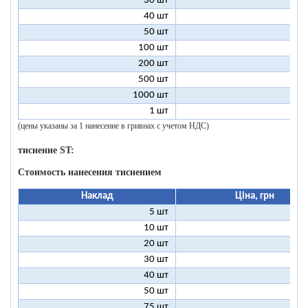
30 шт
5
40 шт
4
50 шт
4
100 шт
3
200 шт
3
500 шт
2
1000 шт
2
1 шт
96
(цены указаны за 1 нанесение в гривнах с учетом НДС)
тиснение ST:
Стоимость нанесения тиснением
Наклад
Ціна, грн
5 шт
25
10 шт
13
20 шт
7
30 шт
5
40 шт
4
50 шт
3
75 шт
2