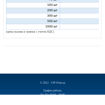
100 шт
2
200 шт
1
300 шт
1
500 шт
1
1000 шт
1
(цены указаны в гривнах с учетом НДС)
© 2012 - VIP-Print.ua
График работы:
Пн-Пт: 09:00 - 18:00
Сб, Вс: Выходной