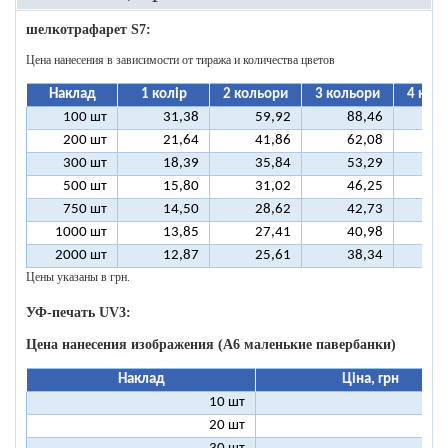
шелкотрафарет S7:
Цена нанесения в зависимости от тиража и количества цветов
Наклад
1 колір
2 кольори
3 кольори
4 кол
100 шт
31,38
59,92
88,46
11
200 шт
21,64
41,86
62,08
8
300 шт
18,39
35,84
53,29
7
500 шт
15,80
31,02
46,25
6
750 шт
14,50
28,62
42,73
5
1000 шт
13,85
27,41
40,98
5
2000 шт
12,87
25,61
38,34
5
Цены указаны в грн.
УФ-печать UV3:
Цена нанесения изображения (А6 маленькие павербанки)
Наклад
Ціна, грн
10 шт
11
20 шт
6