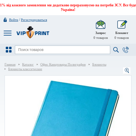
1% від кожного замовлення ми додатково перераховуємо на потреби ЗСУ. Все буде
Україна!
/
Войти
Регистрироваться
Запрос
Блокнот
0
товаров
0
товаров
Главная
Каталог
Офис Канцтовары Полиграфия
Блокноты
Блокноты классические