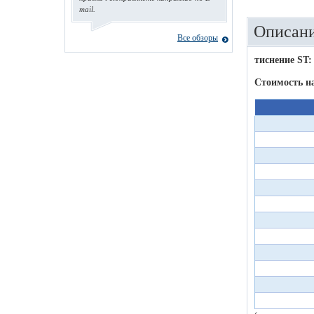
mail.
Описани
Все обзоры
тиснение ST:
Стоимость н