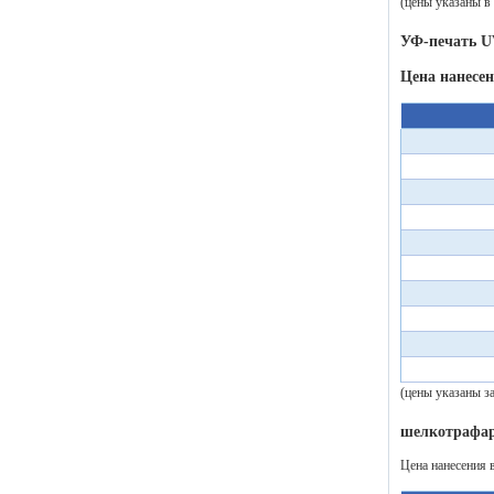
(цены указаны в
УФ-печать U
Цена нанесе
(цены указаны з
шелкотрафар
Цена нанесения 