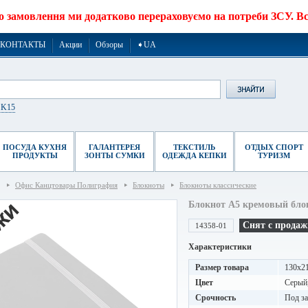
о замовлення ми додатково перераховуємо на потреби ЗСУ. Все
КОНТАКТЫ
Акции
Обзоры
➧UA
r K15
ПОСУДА КУХНЯ
ГАЛАНТЕРЕЯ
ТЕКСТИЛЬ
ОТДЫХ СПОРТ
ПРОДУКТЫ
ЗОНТЫ СУМКИ
ОДЕЖДА КЕПКИ
ТУРИЗМ
Офис Канцтовары Полиграфия
Блокноты
Блокноты классические
Блокнот A5 кремовый блок
Снят с продаж
14358-01
Характеристики
Размер товара
130х2
Цвет
Серый
Срочность
Под за