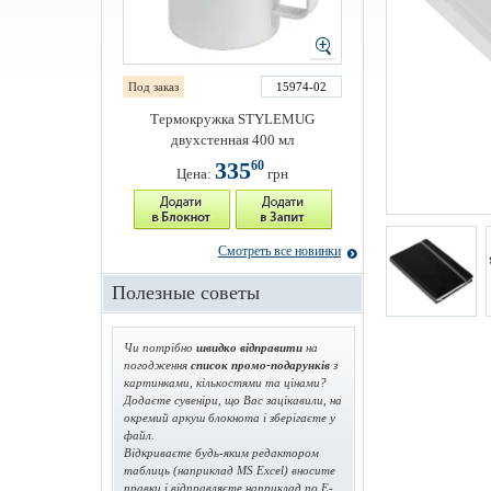
Под заказ
15974-02
Термокружка STYLEMUG
двухстенная 400 мл
335
60
Цена:
грн
Смотреть все новинки
Полезные советы
Чи потрібно
швидко відправити
на
погодження
список промо-подарунків
з
картинками, кількостями та цінами?
Додаєте сувеніри, що Вас зацікавили, на
окремий аркуш блокнота і зберігаєте у
файл.
Відкриваєте будь-яким редактором
таблиць (наприклад MS Excel) вносите
правки і відправляєте наприклад по E-