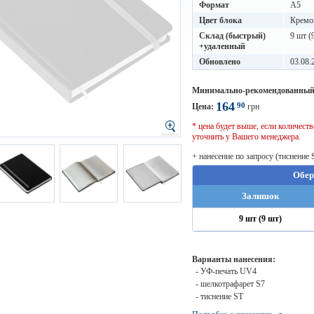
Формат
A5
Цвет блока
Кремо
Склад (быстрый)
9 шт (
+удаленный
Обновлено
03.08.
Минимально-рекомендованный
164
90
Цена:
грн
* цена будет выше, если количес
уточнить у Вашего менеджера.
+ нанесение по запросу (тиснение 
Обер
Залишок
9 шт (9 шт)
Варианты нанесения:
- УФ-печать UV4
- шелкотрафарет S7
- тиснение ST