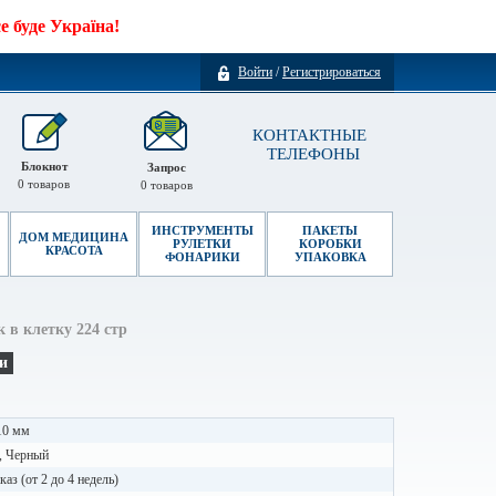
 буде Україна!
Войти
/
Регистрироваться
КОНТАКТНЫЕ
ТЕЛЕФОНЫ
Блокнот
Запрос
0
товаров
0
товаров
ИНСТРУМЕНТЫ
ПАКЕТЫ
ДОМ МЕДИЦИНА
РУЛЕТКИ
КОРОБКИ
КРАСОТА
ФОНАРИКИ
УПАКОВКА
 в клетку 224 стр
и
10 мм
, Черный
каз (от 2 до 4 недель)