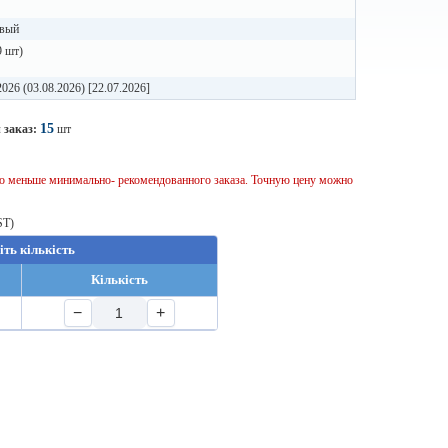
вый
9 шт)
2026 (03.08.2026) [22.07.2026]
15
 заказ:
шт
тво меньше минимально- рекомендованного заказа. Точную цену можно
ST)
іть кількість
Кількість
−
+